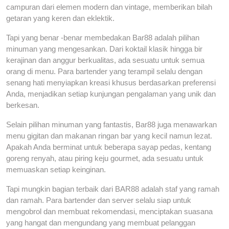
campuran dari elemen modern dan vintage, memberikan bilah
getaran yang keren dan eklektik.
Tapi yang benar -benar membedakan Bar88 adalah pilihan
minuman yang mengesankan. Dari koktail klasik hingga bir
kerajinan dan anggur berkualitas, ada sesuatu untuk semua
orang di menu. Para bartender yang terampil selalu dengan
senang hati menyiapkan kreasi khusus berdasarkan preferensi
Anda, menjadikan setiap kunjungan pengalaman yang unik dan
berkesan.
Selain pilihan minuman yang fantastis, Bar88 juga menawarkan
menu gigitan dan makanan ringan bar yang kecil namun lezat.
Apakah Anda berminat untuk beberapa sayap pedas, kentang
goreng renyah, atau piring keju gourmet, ada sesuatu untuk
memuaskan setiap keinginan.
Tapi mungkin bagian terbaik dari BAR88 adalah staf yang ramah
dan ramah. Para bartender dan server selalu siap untuk
mengobrol dan membuat rekomendasi, menciptakan suasana
yang hangat dan mengundang yang membuat pelanggan