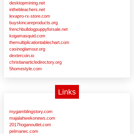
desktopmining.net
inthebleachers.net
lexapro-rx-store.com
buyskincareproducts.org
frenchbulldogpuppyforsale.net
kogamasquid.com
themultiplicationtablechart.com
casinoglamour.org
dextercoin.io
christianarticledirectory.org
5homestyle.com
Links
mygamblingstory.com
majalahwekonews.com
2017hoganoutlet.com
pelmanec.com