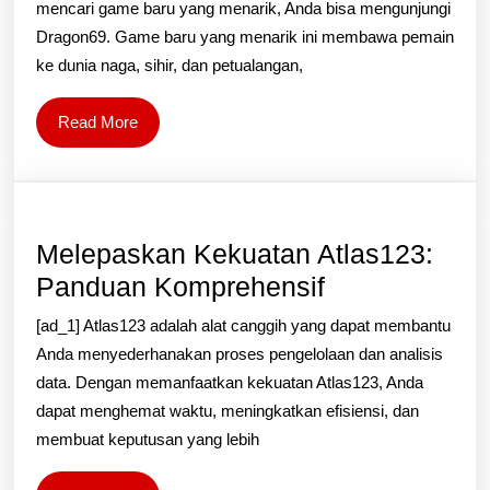
World
mencari game baru yang menarik, Anda bisa mengunjungi
of
Dragon69. Game baru yang menarik ini membawa pemain
ke dunia naga, sihir, dan petualangan,
Dragon
Review
Read
Read More
Game
More
Baru
Terpan
Melepaskan Kekuatan Atlas123:
Melepaskan
Panduan Komprehensif
Kekuatan
[ad_1] Atlas123 adalah alat canggih yang dapat membantu
Atlas123:
Anda menyederhanakan proses pengelolaan dan analisis
Panduan
data. Dengan memanfaatkan kekuatan Atlas123, Anda
dapat menghemat waktu, meningkatkan efisiensi, dan
Komprehensi
membuat keputusan yang lebih