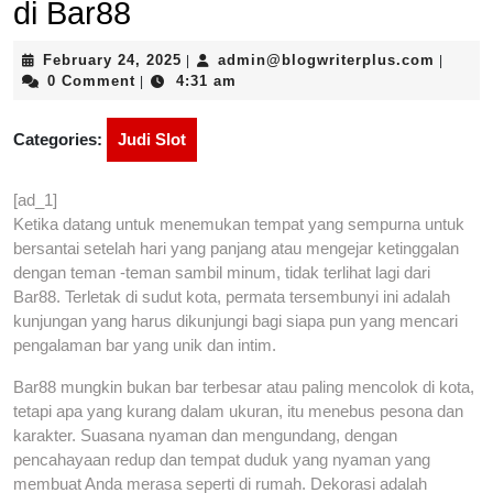
di Bar88
February
admin@
February 24, 2025
admin@blogwriterplus.com
|
|
24,
0 Comment
4:31 am
|
2025
Categories:
Judi Slot
[ad_1]
Ketika datang untuk menemukan tempat yang sempurna untuk
bersantai setelah hari yang panjang atau mengejar ketinggalan
dengan teman -teman sambil minum, tidak terlihat lagi dari
Bar88. Terletak di sudut kota, permata tersembunyi ini adalah
kunjungan yang harus dikunjungi bagi siapa pun yang mencari
pengalaman bar yang unik dan intim.
Bar88 mungkin bukan bar terbesar atau paling mencolok di kota,
tetapi apa yang kurang dalam ukuran, itu menebus pesona dan
karakter. Suasana nyaman dan mengundang, dengan
pencahayaan redup dan tempat duduk yang nyaman yang
membuat Anda merasa seperti di rumah. Dekorasi adalah