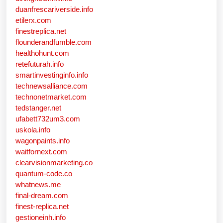
duanfrescariverside.info
etilerx.com
finestreplica.net
flounderandfumble.com
healthohunt.com
retefuturah.info
smartinvestinginfo.info
technewsalliance.com
technonetmarket.com
tedstanger.net
ufabett732um3.com
uskola.info
wagonpaints.info
waitfornext.com
clearvisionmarketing.co
quantum-code.co
whatnews.me
final-dream.com
finest-replica.net
gestioneinh.info