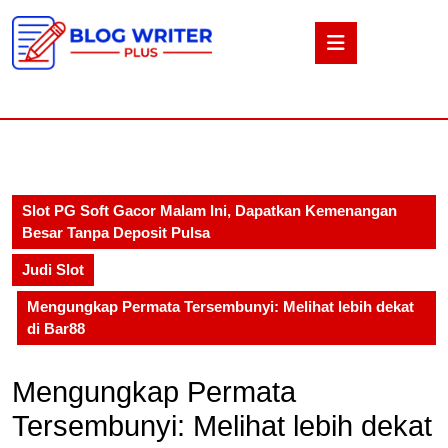
Skip
to
Open
content
Button
Skip
to
content
Slot PG Soft Gacor Malam Ini, Dapatkan Kemenangan
Besar Tanpa Deposit Pulsa
Judi Slot
Mengungkap Permata Tersembunyi: Melihat lebih dekat
di Bar88
Mengungkap Permata
Tersembunyi: Melihat lebih dekat