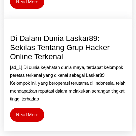
Read
Read More
More
Di Dalam Dunia Laskar89:
Sekilas Tentang Grup Hacker
Di
Online Terkenal
Dalam
[ad_1] Di dunia kejahatan dunia maya, terdapat kelompok
Dunia
peretas terkenal yang dikenal sebagai Laskar89.
Laskar89:
Kelompok ini, yang beroperasi terutama di Indonesia, telah
mendapatkan reputasi dalam melakukan serangan tingkat
Sekilas
tinggi terhadap
Tentang
Grup
Read
Read More
Hacker
More
Online