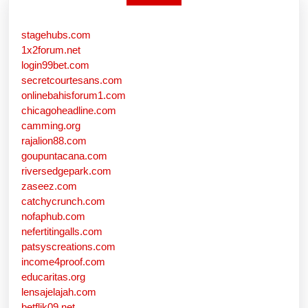
stagehubs.com
1x2forum.net
login99bet.com
secretcourtesans.com
onlinebahisforum1.com
chicagoheadline.com
camming.org
rajalion88.com
goupuntacana.com
riversedgepark.com
zaseez.com
catchycrunch.com
nofaphub.com
nefertitingalls.com
patsyscreations.com
income4proof.com
educaritas.org
lensajelajah.com
betflik09.net