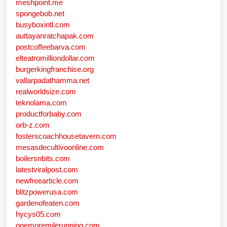
meshpoint.me
spongebob.net
busyboxintl.com
auttayanratchapak.com
postcoffeebarva.com
elteatromilliondollar.com
burgerkingfranchise.org
vallarpadathamma.net
realworldsize.com
teknolama.com
productforbaby.com
orb-z.com
fosterscoachhousetavern.com
mesasdecultivoonline.com
boilersnbits.com
latestviralpost.com
newfreearticle.com
blitzpowerusa.com
gardenofeaten.com
hycys05.com
onemoremilerunning.com