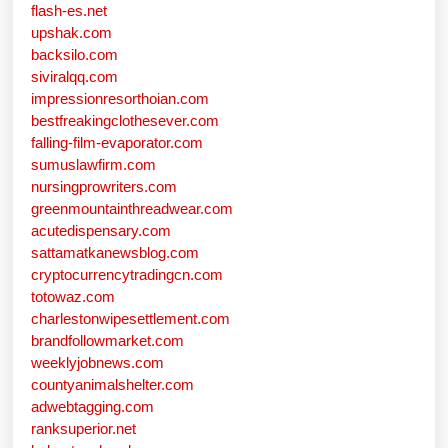
flash-es.net
upshak.com
backsilo.com
siviralqq.com
impressionresorthoian.com
bestfreakingclothesever.com
falling-film-evaporator.com
sumuslawfirm.com
nursingprowriters.com
greenmountainthreadwear.com
acutedispensary.com
sattamatkanewsblog.com
cryptocurrencytradingcn.com
totowaz.com
charlestonwipesettlement.com
brandfollowmarket.com
weeklyjobnews.com
countyanimalshelter.com
adwebtagging.com
ranksuperior.net