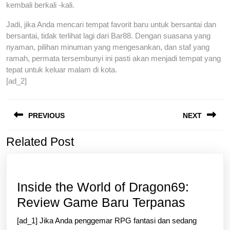
kembali berkali -kali.
Jadi, jika Anda mencari tempat favorit baru untuk bersantai dan
bersantai, tidak terlihat lagi dari Bar88. Dengan suasana yang
nyaman, pilihan minuman yang mengesankan, dan staf yang
ramah, permata tersembunyi ini pasti akan menjadi tempat yang
tepat untuk keluar malam di kota.
[ad_2]
Post
PREVIOUS
NEXT
navigation
Related Post
Previous
Next
post:
post:
Inside the World of Dragon69:
Inside
Review Game Baru Terpanas
the
[ad_1] Jika Anda penggemar RPG fantasi dan sedang