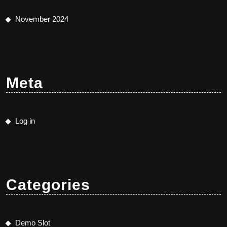
November 2024
Meta
Log in
Categories
Demo Slot