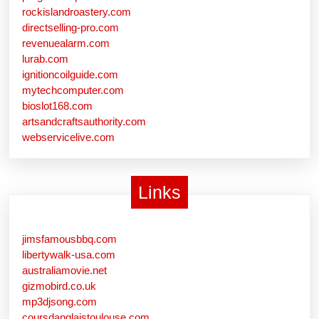
rockislandroastery.com
directselling-pro.com
revenuealarm.com
lurab.com
ignitioncoilguide.com
mytechcomputer.com
bioslot168.com
artsandcraftsauthority.com
webservicelive.com
Links
jimsfamousbbq.com
libertywalk-usa.com
australiamovie.net
gizmobird.co.uk
mp3djsong.com
coursdanglaistoulouse.com