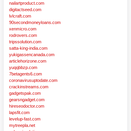
nailartproduct.com
digitactseed.com
lvlcraft.com
90secondmoneyloans.com
xenmicro.com
rodrovers.com
tripssolution.com
satta-king-india.com
yukigassencanada.com
articlehorizone.com
yuqqbbzp.com
7betagents6.com
coronavirusuptodate.com
crackinstreams.com
gadgetspak.com
gearsngadget.com
hireseodoctor.com
lapsfit.com
levelup-fast.com
mytreepla.net