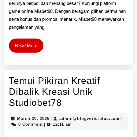
deng
serunya berjudi dan menang besar? Kunjungi platform
game online Miabet88. Dengan beragam pilihan permainan
Platf
serta bonus dan promosi menarik, Miabet88 menawarkan
Game
pengalaman yang
Onlin
Miabe
Read
Read More
More
Temui Pikiran Kreatif
Dibalik Kreasi Unik
Temui
Studiobet78
Pikiran
March
admin@b
March 20, 2026
admin@blogwriterplus.com
|
|
Kreatif
20,
0 Comment
12:11 am
|
2026
Dibalik