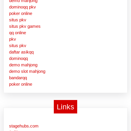
demo mahjong
dominoqq pkv
poker online
situs pkv
situs pkv games
qq online
pkv
situs pkv
daftar asikqq
dominoqq
demo mahjong
demo slot mahjong
bandarqq
poker online
Links
stagehubs.com