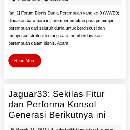
2026
Bisnis:
[ad_1] Forum Bisnis Dunia Perempuan yang ke-9 (WWB9)
Sorotan
diadakan baru-baru ini, mempertemukan para pemimpin
perempuan dari seluruh dunia untuk berdiskusi dan
dari
menyusun strategi tentang cara memberdayakan
WWB9
perempuan dalam bisnis. Acara
Read
Read More
More
Jaguar33: Sekilas Fitur
dan Performa Konsol
Jagua
Generasi Berikutnya ini
Sekil
March
admin@b
March 18, 2026
admin@blogwriterplus.com