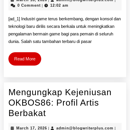
|
|
Fitur
18,
0 Comment
12:02 am
|
2026
dan
[ad_1] Industri game terus berkembang, dengan konsol dan
Perfo
teknologi baru dirilis secara berkala untuk meningkatkan
pengalaman bermain game bagi para pemain di seluruh
Konso
dunia. Salah satu tambahan terbaru di pasar
Gener
Berik
Read
Read More
More
ini
Mengungkap Kejeniusan
OKBOS86: Profil Artis
Mengungkap
Berbakat
Kejeniusan
March
admin@b
March 17, 2026
admin@blogwriterplus.com
|
|