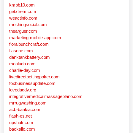
kmbb10.com
getxtrem.com
weactinfo.com
meshingsocial.com
thearguer.com
marketing-mobile-app.com
floralpunchcraft.com
fiasone.com
danktankbattery.com
mealudo.com
charlie-day.com
livedirectbettingpoker.com
foxbusinessupdate.com
lovedaddy.org
integrativemedicalmassageplano.com
mrrugwashing.com
acb-bankia.com
flash-es.net
upshak.com
backsilo.com