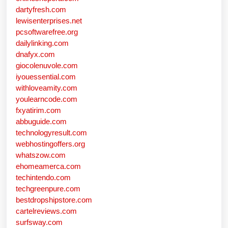
dartyfresh.com
lewisenterprises.net
pcsoftwarefree.org
dailylinking.com
dnafyx.com
giocolenuvole.com
iyouessential.com
withloveamity.com
youlearncode.com
fxyatirim.com
abbuguide.com
technologyresult.com
webhostingoffers.org
whatszow.com
ehomeamerca.com
techintendo.com
techgreenpure.com
bestdropshipstore.com
cartelreviews.com
surfsway.com