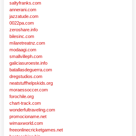
saltyfranks.com
annerani.com
jazzatude.com
0022pa.com
zeroshare.info
bilesinc.com
milaretreatnz.com
modaagi.com
smallvilleph.com
galiciasuroeste.info
batallasdeguerra.com
dregstudios.com
neatstuffhelpskids.org
moraessoccer.com
forochile.org
chart-track.com
wonderfultraveling.com
promocioname.net
wimaxworld.com
freeonlinecricketgames.net