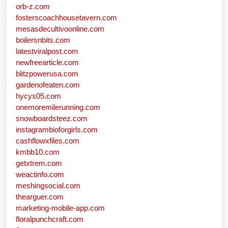
orb-z.com
fosterscoachhousetavern.com
mesasdecultivoonline.com
boilersnbits.com
latestviralpost.com
newfreearticle.com
blitzpowerusa.com
gardenofeaten.com
hycys05.com
onemoremilerunning.com
snowboardsteez.com
instagrambioforgirls.com
cashflowxfiles.com
kmbb10.com
getxtrem.com
weactinfo.com
meshingsocial.com
thearguer.com
marketing-mobile-app.com
floralpunchcraft.com