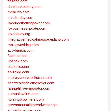
fiasone.com
danktankbattery.com
mealudo.com
charlie-day.com
livedirectbettingpoker.com
foxbusinessupdate.com
lovedaddy.org
integrativemedicalmassageplano.com
mrrugwashing.com
acb-bankia.com
flash-es.net
upshak.com
backsilo.com
siviralqq.com
impressionresorthoian.com
bestfreakingclothesever.com
falling-film-evaporator.com
sumuslawfirm.com
nursingprowriters.com
greenmountainthreadwear.com
acutedispensary.com