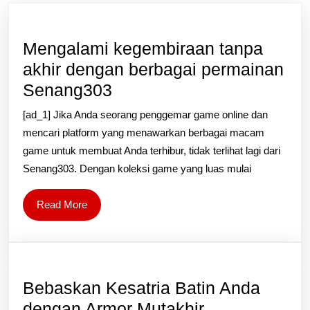
post:
post:
Mengalami kegembiraan tanpa
akhir dengan berbagai permainan
Mengalami
Senang303
kegembiraan
[ad_1] Jika Anda seorang penggemar game online dan
tanpa
mencari platform yang menawarkan berbagai macam
akhir
game untuk membuat Anda terhibur, tidak terlihat lagi dari
Senang303. Dengan koleksi game yang luas mulai
dengan
berbagai
Read
Read More
permainan
More
Senang303
Bebaskan Kesatria Batin Anda
dengan Armor Mutakhir