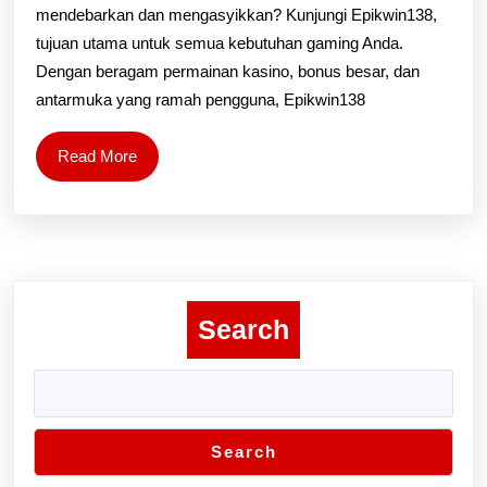
Utama
mendebarkan dan mengasyikkan? Kunjungi Epikwin138,
Permainan
tujuan utama untuk semua kebutuhan gaming Anda.
Dengan beragam permainan kasino, bonus besar, dan
Kasino
antarmuka yang ramah pengguna, Epikwin138
yang
Mendebarkan
Read
Read More
More
Search
Search