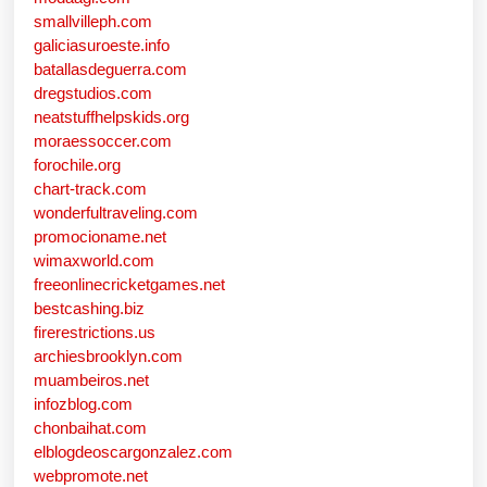
smallvilleph.com
galiciasuroeste.info
batallasdeguerra.com
dregstudios.com
neatstuffhelpskids.org
moraessoccer.com
forochile.org
chart-track.com
wonderfultraveling.com
promocioname.net
wimaxworld.com
freeonlinecricketgames.net
bestcashing.biz
firerestrictions.us
archiesbrooklyn.com
muambeiros.net
infozblog.com
chonbaihat.com
elblogdeoscargonzalez.com
webpromote.net