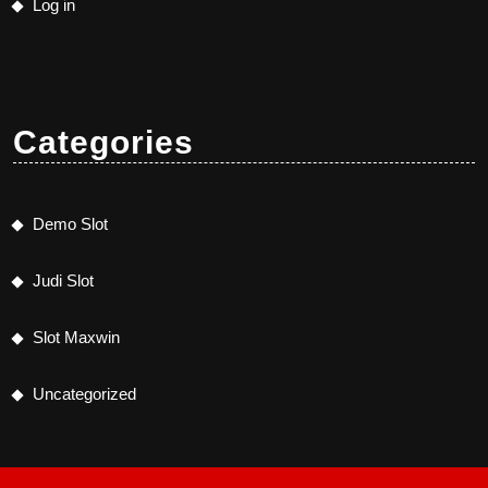
Log in
Categories
Demo Slot
Judi Slot
Slot Maxwin
Uncategorized