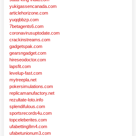
yukigassencanada.com
articlehorizone.com
yuqqbbzp.com
7betagents6.com
coronavirusuptodate.com
crackinstreams.com
gadgetspak.com
gearsngadget.com
hireseodoctor.com
lapsfit.com
levelup-fast.com
mytreepla.net
pokersimulations.com
replicamanufactory.net
rezultate-loto.info
splendifulous.com
sportsrecords4u.com
topceleberites.com
ufabetting8m4.com
ufabetunionum3.com