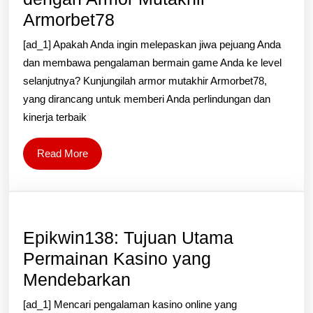
Bebaskan
Armorbet78
Kesatria
[ad_1] Apakah Anda ingin melepaskan jiwa pejuang Anda
Batin
dan membawa pengalaman bermain game Anda ke level
Anda
selanjutnya? Kunjungilah armor mutakhir Armorbet78,
yang dirancang untuk memberi Anda perlindungan dan
dengan
kinerja terbaik
Armor
Mutakhir
Read
Read More
Armorbet78
More
Epikwin138: Tujuan Utama
Permainan Kasino yang
Epikwin138:
Mendebarkan
Tujuan
[ad_1] Mencari pengalaman kasino online yang