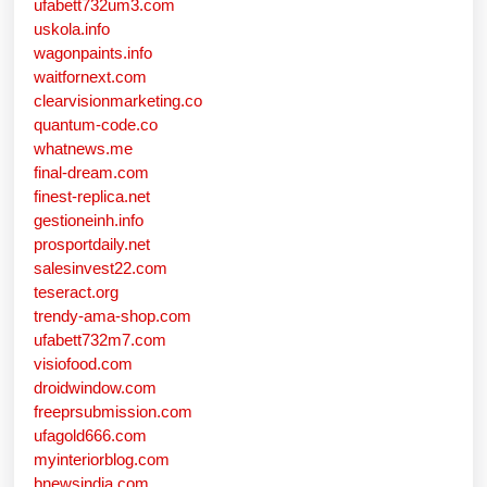
ufabett732um3.com
uskola.info
wagonpaints.info
waitfornext.com
clearvisionmarketing.co
quantum-code.co
whatnews.me
final-dream.com
finest-replica.net
gestioneinh.info
prosportdaily.net
salesinvest22.com
teseract.org
trendy-ama-shop.com
ufabett732m7.com
visiofood.com
droidwindow.com
freeprsubmission.com
ufagold666.com
myinteriorblog.com
bnewsindia.com