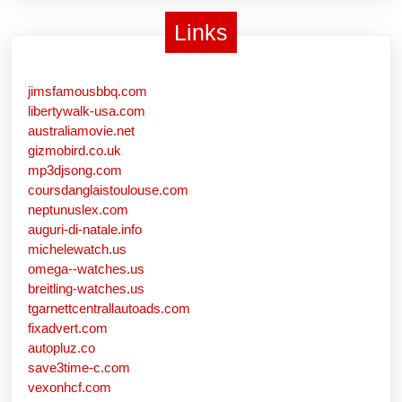
Links
jimsfamousbbq.com
libertywalk-usa.com
australiamovie.net
gizmobird.co.uk
mp3djsong.com
coursdanglaistoulouse.com
neptunuslex.com
auguri-di-natale.info
michelewatch.us
omega--watches.us
breitling-watches.us
tgarnettcentrallautoads.com
fixadvert.com
autopluz.co
save3time-c.com
vexonhcf.com