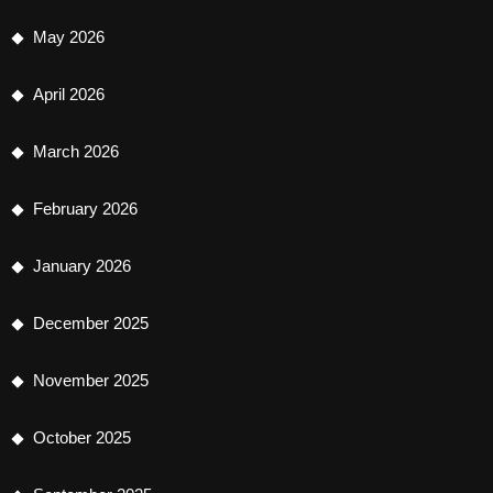
May 2026
April 2026
March 2026
February 2026
January 2026
December 2025
November 2025
October 2025