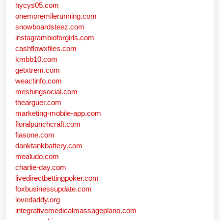
hycys05.com
onemoremilerunning.com
snowboardsteez.com
instagrambioforgirls.com
cashflowxfiles.com
kmbb10.com
getxtrem.com
weactinfo.com
meshingsocial.com
thearguer.com
marketing-mobile-app.com
floralpunchcraft.com
fiasone.com
danktankbattery.com
mealudo.com
charlie-day.com
livedirectbettingpoker.com
foxbusinessupdate.com
lovedaddy.org
integrativemedicalmassageplano.com