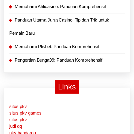
Memahami Ahlicasino: Panduan Komprehensif
Panduan Utama JurusCasino: Tip dan Trik untuk
Pemain Baru
Memahami Plisbet: Panduan Komprehensif
Pengertian Bunga99: Panduan Komprehensif
Links
situs pkv
situs pkv games
situs pkv
judi qq
pkv bandarqq