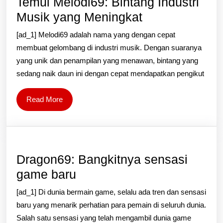
Temui Melodi69: Bintang Industri
Temui
Musik yang Meningkat
Melodi69:
[ad_1] Melodi69 adalah nama yang dengan cepat
Bintang
membuat gelombang di industri musik. Dengan suaranya
Industri
yang unik dan penampilan yang menawan, bintang yang
sedang naik daun ini dengan cepat mendapatkan pengikut
Musik
yang
Read
Read More
Meningkat
More
Dragon69: Bangkitnya sensasi
Dragon69:
game baru
Bangkitnya
[ad_1] Di dunia bermain game, selalu ada tren dan sensasi
sensasi
baru yang menarik perhatian para pemain di seluruh dunia.
game
Salah satu sensasi yang telah mengambil dunia game