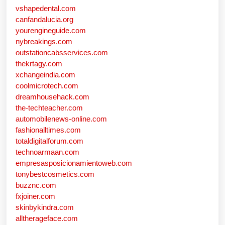
vshapedental.com
canfandalucia.org
yourengineguide.com
nybreakings.com
outstationcabsservices.com
thekrtagy.com
xchangeindia.com
coolmicrotech.com
dreamhousehack.com
the-techteacher.com
automobilenews-online.com
fashionalltimes.com
totaldigitalforum.com
technoarmaan.com
empresasposicionamientoweb.com
tonybestcosmetics.com
buzznc.com
fxjoiner.com
skinbykindra.com
alltherageface.com