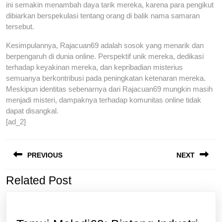
ini semakin menambah daya tarik mereka, karena para pengikut
dibiarkan berspekulasi tentang orang di balik nama samaran
tersebut.
Kesimpulannya, Rajacuan69 adalah sosok yang menarik dan
berpengaruh di dunia online. Perspektif unik mereka, dedikasi
terhadap keyakinan mereka, dan kepribadian misterius
semuanya berkontribusi pada peningkatan ketenaran mereka.
Meskipun identitas sebenarnya dari Rajacuan69 mungkin masih
menjadi misteri, dampaknya terhadap komunitas online tidak
dapat disangkal.
[ad_2]
Post
PREVIOUS
NEXT
navigation
Related Post
Previous
Next
post:
post: