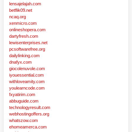
lensajelajah.com
betflik09.net
ncaq.org
xenmicro.com
onlineshopera.com
dartyfresh.com
lewisenterprises.net
pcsoftwarefree.org
dailylinking.com
dnafyx.com
giocolenuvole.com
iyouessential.com
withloveamity.com
youlearncode.com
fxyatirim.com
abbuguide.com
technologyresult.com
webhostingoffers.org
whatszow.com
ehomeamerca.com