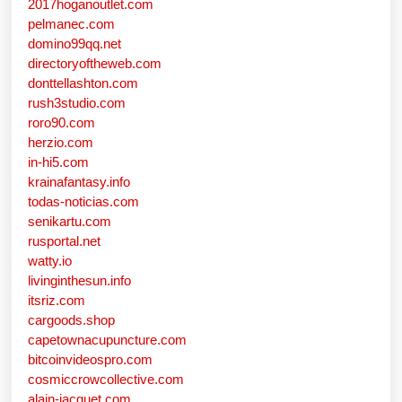
2017hoganoutlet.com
pelmanec.com
domino99qq.net
directoryoftheweb.com
donttellashton.com
rush3studio.com
roro90.com
herzio.com
in-hi5.com
krainafantasy.info
todas-noticias.com
senikartu.com
rusportal.net
watty.io
livinginthesun.info
itsriz.com
cargoods.shop
capetownacupuncture.com
bitcoinvideospro.com
cosmiccrowcollective.com
alain-jacquet.com