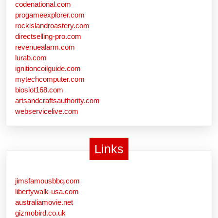
codenational.com
progameexplorer.com
rockislandroastery.com
directselling-pro.com
revenuealarm.com
lurab.com
ignitioncoilguide.com
mytechcomputer.com
bioslot168.com
artsandcraftsauthority.com
webservicelive.com
Links
jimsfamousbbq.com
libertywalk-usa.com
australiamovie.net
gizmobird.co.uk