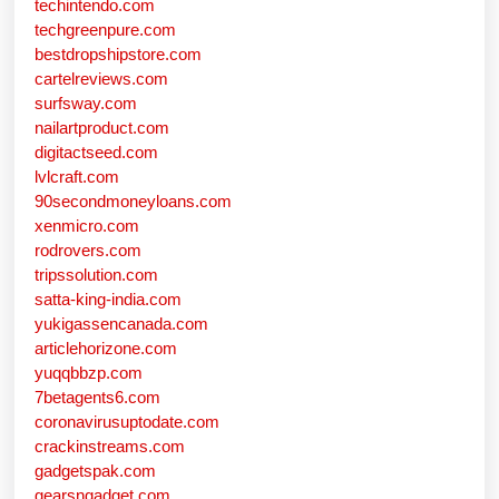
techintendo.com
techgreenpure.com
bestdropshipstore.com
cartelreviews.com
surfsway.com
nailartproduct.com
digitactseed.com
lvlcraft.com
90secondmoneyloans.com
xenmicro.com
rodrovers.com
tripssolution.com
satta-king-india.com
yukigassencanada.com
articlehorizone.com
yuqqbbzp.com
7betagents6.com
coronavirusuptodate.com
crackinstreams.com
gadgetspak.com
gearsngadget.com