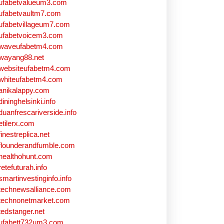
ufabetvalueum3.com
ufabetvaultm7.com
ufabetvillageum7.com
ufabetvoicem3.com
waveufabetm4.com
wayang88.net
websiteufabetm4.com
whiteufabetm4.com
anikalappy.com
dininghelsinki.info
duanfrescariverside.info
etilerx.com
finestreplica.net
flounderandfumble.com
healthohunt.com
retefuturah.info
smartinvestinginfo.info
technewsalliance.com
technonetmarket.com
tedstanger.net
ufabett732um3.com