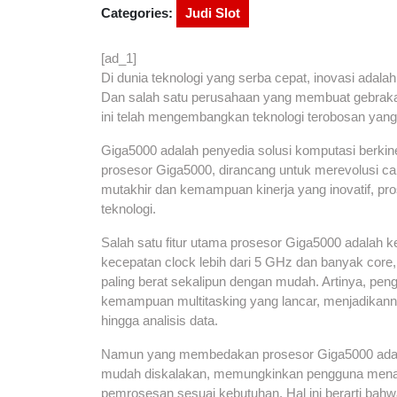
2026
Categories:
Judi Slot
[ad_1]
Di dunia teknologi yang serba cepat, inovasi adala
Dan salah satu perusahaan yang membuat gebrakan 
ini telah mengembangkan teknologi terobosan yang 
Giga5000 adalah penyedia solusi komputasi berkin
prosesor Giga5000, dirancang untuk merevolusi car
mutakhir dan kemampuan kinerja yang inovatif, pr
teknologi.
Salah satu fitur utama prosesor Giga5000 adalah 
kecepatan clock lebih dari 5 GHz dan banyak co
paling berat sekalipun dengan mudah. Artinya, pen
kemampuan multitasking yang lancar, menjadikannya
hingga analisis data.
Namun yang membedakan prosesor Giga5000 adalah
mudah diskalakan, memungkinkan pengguna menam
pemrosesan sesuai kebutuhan. Hal ini berarti ba