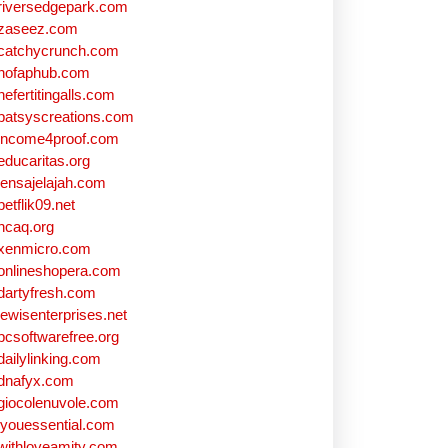
riversedgepark.com
zaseez.com
catchycrunch.com
nofaphub.com
nefertitingalls.com
patsyscreations.com
income4proof.com
educaritas.org
lensajelajah.com
betflik09.net
ncaq.org
xenmicro.com
onlineshopera.com
dartyfresh.com
lewisenterprises.net
pcsoftwarefree.org
dailylinking.com
dnafyx.com
giocolenuvole.com
iyouessential.com
withloveamity.com