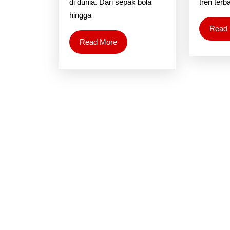
di dunia. Dari sepak bola
tren terb
hingga
Read
Read
Read More
More