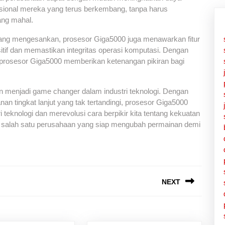
ional mereka yang terus berkembang, tanpa harus
ang mahal.
yang mengesankan, prosesor Giga5000 juga menawarkan fitur
sitif dan memastikan integritas operasi komputasi. Dengan
prosesor Giga5000 memberikan ketenangan pikiran bagi
 menjadi game changer dalam industri teknologi. Dengan
nan tingkat lanjut yang tak tertandingi, prosesor Giga5000
 teknologi dan merevolusi cara berpikir kita tentang kekuatan
ah salah satu perusahaan yang siap mengubah permainan demi
NEXT
Next
post: