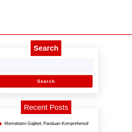
Search
Search
Recent Posts
Memahami Gajibet: Panduan Komprehensif