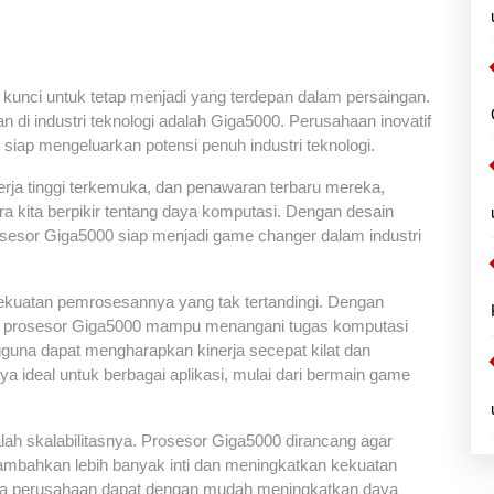
h kunci untuk tetap menjadi yang terdepan dalam persaingan.
di industri teknologi adalah Giga5000. Perusahaan inovatif
siap mengeluarkan potensi penuh industri teknologi.
erja tinggi terkemuka, dan penawaran terbaru mereka,
a kita berpikir tentang daya komputasi. Dengan desain
osesor Giga5000 siap menjadi game changer dalam industri
kekuatan pemrosesannya yang tak tertandingi. Dengan
re, prosesor Giga5000 mampu menangani tugas komputasi
gguna dapat mengharapkan kinerja secepat kilat dan
 ideal untuk berbagai aplikasi, mulai dari bermain game
 skalabilitasnya. Prosesor Giga5000 dirancang agar
bahkan lebih banyak inti dan meningkatkan kekuatan
hwa perusahaan dapat dengan mudah meningkatkan daya