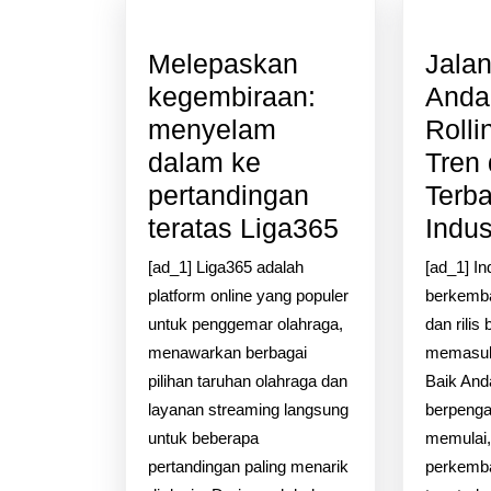
Melepaskan
Jala
kegembiraan:
Anda
menyelam
Rolli
dalam ke
Tren 
pertandingan
Terba
Melepaskan
teratas Liga365
Indu
kegembiraa
[ad_1] Liga365 adalah
[ad_1] In
menyelam
platform online yang populer
berkemba
dalam
untuk penggemar olahraga,
dan rilis
menawarkan berbagai
ke
memasuki
pilihan taruhan olahraga dan
Baik And
pertandinga
layanan streaming langsung
berpenga
teratas
untuk beberapa
memulai,
Liga365
pertandingan paling menarik
perkemb