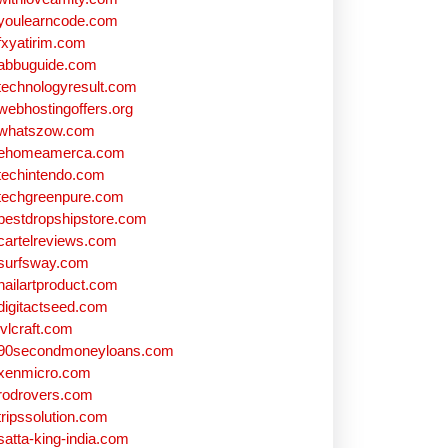
youlearncode.com
fxyatirim.com
abbuguide.com
technologyresult.com
webhostingoffers.org
whatszow.com
ehomeamerca.com
techintendo.com
techgreenpure.com
bestdropshipstore.com
cartelreviews.com
surfsway.com
nailartproduct.com
digitactseed.com
lvlcraft.com
90secondmoneyloans.com
xenmicro.com
rodrovers.com
tripssolution.com
satta-king-india.com