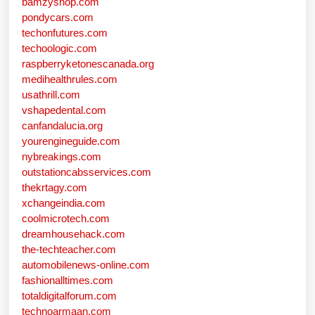
bamzyshop.com
pondycars.com
techonfutures.com
techoologic.com
raspberryketonescanada.org
medihealthrules.com
usathrill.com
vshapedental.com
canfandalucia.org
yourengineguide.com
nybreakings.com
outstationcabsservices.com
thekrtagy.com
xchangeindia.com
coolmicrotech.com
dreamhousehack.com
the-techteacher.com
automobilenews-online.com
fashionalltimes.com
totaldigitalforum.com
technoarmaan.com