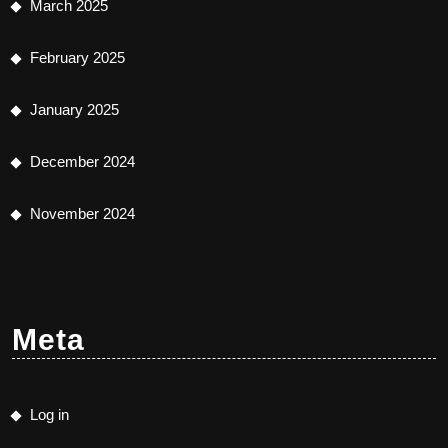
March 2025
February 2025
January 2025
December 2024
November 2024
Meta
Log in