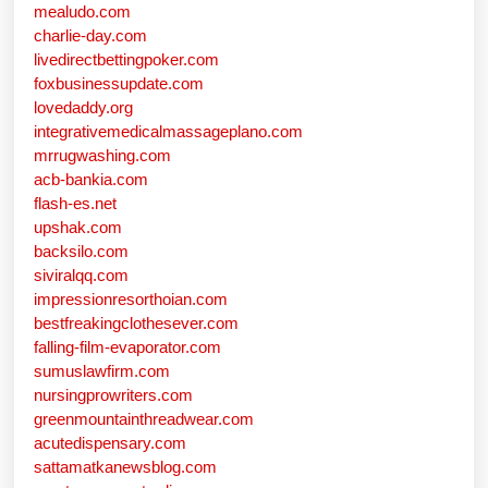
mealudo.com
charlie-day.com
livedirectbettingpoker.com
foxbusinessupdate.com
lovedaddy.org
integrativemedicalmassageplano.com
mrrugwashing.com
acb-bankia.com
flash-es.net
upshak.com
backsilo.com
siviralqq.com
impressionresorthoian.com
bestfreakingclothesever.com
falling-film-evaporator.com
sumuslawfirm.com
nursingprowriters.com
greenmountainthreadwear.com
acutedispensary.com
sattamatkanewsblog.com