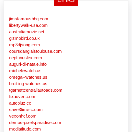
jimsfamousbbq.com
libertywalk-usa.com
australiamovie.net
gizmobird.co.uk
mp3djsong.com
coursdanglaistoulouse.com
neptunuslex.com
auguri-di-natale.info
michelewatch.us
omega--watches.us
breitling-watches.us
tgarnettcentrallautoads.com
fixadvert.com
autopluz.co
save3time-c.com
vexonhcf.com
demos-pixelsparadise.com
mediatitude.com