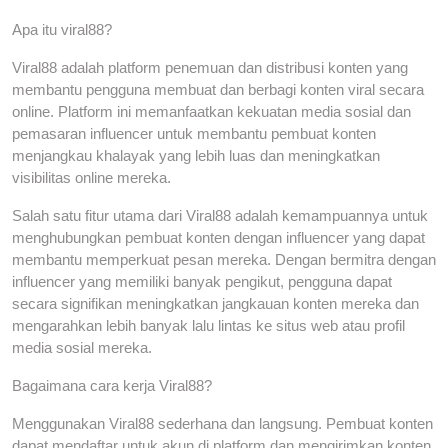
Apa itu viral88?
Viral88 adalah platform penemuan dan distribusi konten yang
membantu pengguna membuat dan berbagi konten viral secara
online. Platform ini memanfaatkan kekuatan media sosial dan
pemasaran influencer untuk membantu pembuat konten
menjangkau khalayak yang lebih luas dan meningkatkan
visibilitas online mereka.
Salah satu fitur utama dari Viral88 adalah kemampuannya untuk
menghubungkan pembuat konten dengan influencer yang dapat
membantu memperkuat pesan mereka. Dengan bermitra dengan
influencer yang memiliki banyak pengikut, pengguna dapat
secara signifikan meningkatkan jangkauan konten mereka dan
mengarahkan lebih banyak lalu lintas ke situs web atau profil
media sosial mereka.
Bagaimana cara kerja Viral88?
Menggunakan Viral88 sederhana dan langsung. Pembuat konten
dapat mendaftar untuk akun di platform dan mengirimkan konten