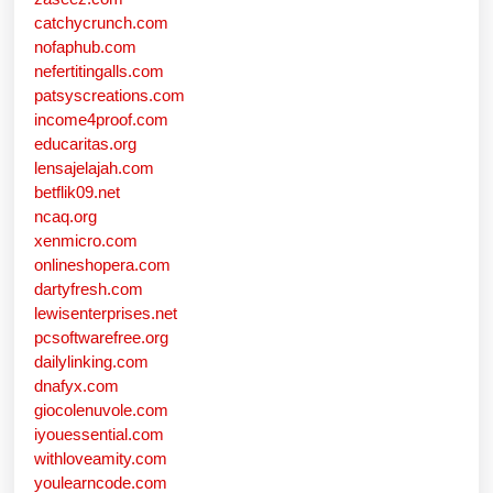
catchycrunch.com
nofaphub.com
nefertitingalls.com
patsyscreations.com
income4proof.com
educaritas.org
lensajelajah.com
betflik09.net
ncaq.org
xenmicro.com
onlineshopera.com
dartyfresh.com
lewisenterprises.net
pcsoftwarefree.org
dailylinking.com
dnafyx.com
giocolenuvole.com
iyouessential.com
withloveamity.com
youlearncode.com