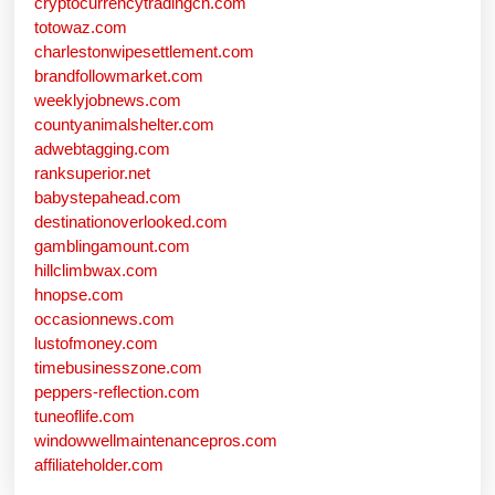
cryptocurrencytradingcn.com
totowaz.com
charlestonwipesettlement.com
brandfollowmarket.com
weeklyjobnews.com
countyanimalshelter.com
adwebtagging.com
ranksuperior.net
babystepahead.com
destinationoverlooked.com
gamblingamount.com
hillclimbwax.com
hnopse.com
occasionnews.com
lustofmoney.com
timebusinesszone.com
peppers-reflection.com
tuneoflife.com
windowwellmaintenancepros.com
affiliateholder.com