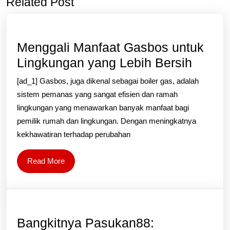
Related Post
Previous
Next
post:
post:
Menggali Manfaat Gasbos untuk
Mengg
Lingkungan yang Lebih Bersih
Manfa
[ad_1] Gasbos, juga dikenal sebagai boiler gas, adalah
Gasbo
sistem pemanas yang sangat efisien dan ramah
untuk
lingkungan yang menawarkan banyak manfaat bagi
pemilik rumah dan lingkungan. Dengan meningkatnya
Lingk
kekhawatiran terhadap perubahan
yang
Lebih
Read
Read More
Bersih
More
Bangkitnya Pasukan88: