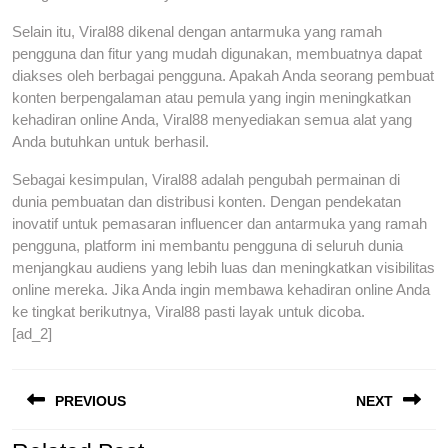
Selain itu, Viral88 dikenal dengan antarmuka yang ramah
pengguna dan fitur yang mudah digunakan, membuatnya dapat
diakses oleh berbagai pengguna. Apakah Anda seorang pembuat
konten berpengalaman atau pemula yang ingin meningkatkan
kehadiran online Anda, Viral88 menyediakan semua alat yang
Anda butuhkan untuk berhasil.
Sebagai kesimpulan, Viral88 adalah pengubah permainan di
dunia pembuatan dan distribusi konten. Dengan pendekatan
inovatif untuk pemasaran influencer dan antarmuka yang ramah
pengguna, platform ini membantu pengguna di seluruh dunia
menjangkau audiens yang lebih luas dan meningkatkan visibilitas
online mereka. Jika Anda ingin membawa kehadiran online Anda
ke tingkat berikutnya, Viral88 pasti layak untuk dicoba.
[ad_2]
Post
PREVIOUS
NEXT
navigation