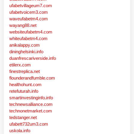
ufabetvillageum7.com
ufabetvoicem3.com
waveufabetm4.com
wayang88.net
websiteufabetm4.com
whiteufabetm4.com
anikalappy.com
dininghelsinki.info
duanfrescariverside.info
etilerx.com
finestreplica.net
flounderandfumble.com
healthohunt.com
retefuturah.info
smartinvestinginfo.info
technewsalliance.com
technonetmarket.com
tedstanger.net
ufabett732um3.com
uskola.info