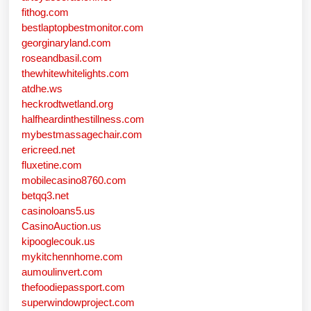
fithog.com
bestlaptopbestmonitor.com
georginaryland.com
roseandbasil.com
thewhitewhitelights.com
atdhe.ws
heckrodtwetland.org
halfheardinthestillness.com
mybestmassagechair.com
ericreed.net
fluxetine.com
mobilecasino8760.com
betqq3.net
casinoloans5.us
CasinoAuction.us
kipooglecouk.us
mykitchennhome.com
aumoulinvert.com
thefoodiepassport.com
superwindowproject.com