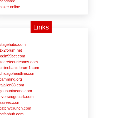
bandarqq
poker online
Links
stagehubs.com
1x2forum.net
login99bet.com
secretcourtesans.com
onlinebahisforum1.com
chicagoheadline.com
camming.org
rajalion88.com
goupuntacana.com
riversedgepark.com
zaseez.com
catchycrunch.com
nofaphub.com