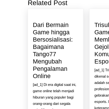
Related Post
Previous
post:
Dari Bermain
Trisu
Game hingga
Game
Bersosialisasi:
Mem
Bagaimana
Gejol
Tango77
Komu
Mengubah
Espo
Pengalaman
[ad_1] Tr
Dari
Online
dikenal 
Bermain
adalah s
[ad_1] Di era digital saat ini,
Game
profesio
game online telah menjadi
gebrakan
hingga
hiburan yang populer bagi
esports.
orang-orang dari segala
Bersosialisasi:
keteramp