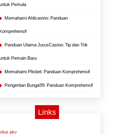
untuk Pemula
Memahami Ahlicasino: Panduan
Komprehensif
Panduan Utama JurusCasino: Tip dan Trik
untuk Pemain Baru
Memahami Plisbet: Panduan Komprehensif
Pengertian Bunga99: Panduan Komprehensif
Links
situs pkv