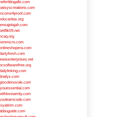
nefertitingalls.com
patsyscreations.com
income4proof.com
educaritas.org
lensajelajah.com
betflik09.net
ncaq.org
xenmicro.com
onlineshopera.com
dartyfresh.com
lewisenterprises.net
pcsoftwarefree.org
dailylinking.com
dnafyx.com
giocolenuvole.com
iyouessential.com
withloveamity.com
youlearncode.com
fxyatirim.com
abbuguide.com
technologyresult.com