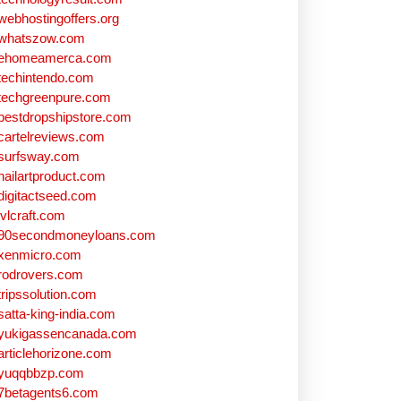
webhostingoffers.org
whatszow.com
ehomeamerca.com
techintendo.com
techgreenpure.com
bestdropshipstore.com
cartelreviews.com
surfsway.com
nailartproduct.com
digitactseed.com
lvlcraft.com
90secondmoneyloans.com
xenmicro.com
rodrovers.com
tripssolution.com
satta-king-india.com
yukigassencanada.com
articlehorizone.com
yuqqbbzp.com
7betagents6.com