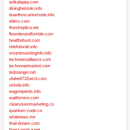
anikalappy.com
dininghelsinki.info
duanfrescariverside.info
etilerx.com
finestreplica.net
flounderandfumble.com
healthohunt.com
retefuturah.info
smartinvestinginfo.info
technewsalliance.com
technonetmarket.com
tedstanger.net
ufabett732um3.com
uskola.info
wagonpaints.info
waitfornext.com
clearvisionmarketing.co
quantum-code.co
whatnews.me
final-dream.com
finest-replica.net