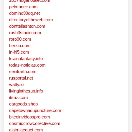
2017hoganoutlet.com
pelmanec.com
domino99qq.net
directoryoftheweb.com
donttellashton.com
rush3studio.com
roro90.com
herzio.com
in-hi5.com
krainafantasy.info
todas-noticias.com
senikartu.com
rusportal.net
watty.io
livinginthesun.info
itsriz.com
cargoods.shop
capetownacupuncture.com
bitcoinvideospro.com
cosmiccrowcollective.com
alain-jacquet.com