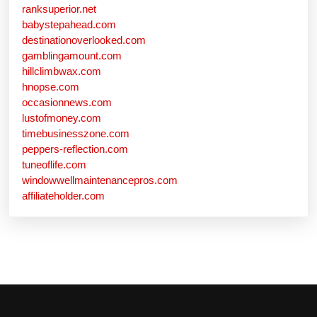
ranksuperior.net
babystepahead.com
destinationoverlooked.com
gamblingamount.com
hillclimbwax.com
hnopse.com
occasionnews.com
lustofmoney.com
timebusinesszone.com
peppers-reflection.com
tuneoflife.com
windowwellmaintenancepros.com
affiliateholder.com