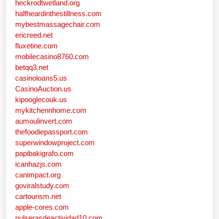
heckrodtwetland.org
halfheardinthestillness.com
mybestmassagechair.com
ericreed.net
fluxetine.com
mobilecasino8760.com
betqq3.net
casinoloans5.us
CasinoAuction.us
kipooglecouk.us
mykitchennhome.com
aumoulinvert.com
thefoodiepassport.com
superwindowproject.com
papibakigrafo.com
icanhazjs.com
canimpact.org
goviralstudy.com
cartourism.net
apple-cores.com
pulserasdeactividad10.com