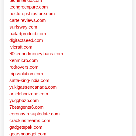
techintendo.com
techgreenpure.com
bestdropshipstore.com
cartelreviews.com
surfsway.com
nailartproduct.com
digitactseed.com
lvlcraft.com
90secondmoneyloans.com
xenmicro.com
rodrovers.com
tripssolution.com
satta-king-india.com
yukigassencanada.com
articlehorizone.com
yuqqbbzp.com
7betagents6.com
coronavirusuptodate.com
crackinstreams.com
gadgetspak.com
gearsngadget.com