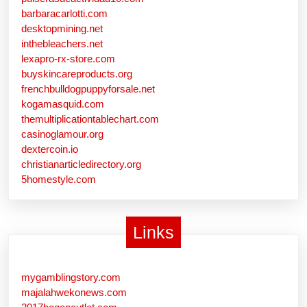
barbaracarlotti.com
desktopmining.net
inthebleachers.net
lexapro-rx-store.com
buyskincareproducts.org
frenchbulldogpuppyforsale.net
kogamasquid.com
themultiplicationtablechart.com
casinoglamour.org
dextercoin.io
christianarticledirectory.org
5homestyle.com
Links
mygamblingstory.com
majalahwekonews.com