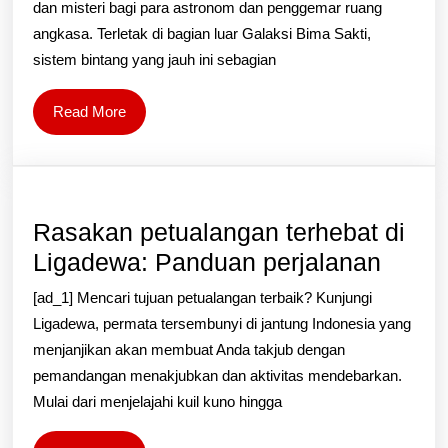
Gal
dan misteri bagi para astronom dan penggemar ruang
Apa
angkasa. Terletak di bagian luar Galaksi Bima Sakti,
sistem bintang yang jauh ini sebagian
yan
Kita
Read
Read More
Ket
More
Sej
Ini
Rasakan petualangan terhebat di
Rasa
Ligadewa: Panduan perjalanan
petua
[ad_1] Mencari tujuan petualangan terbaik? Kunjungi
terhe
Ligadewa, permata tersembunyi di jantung Indonesia yang
di
menjanjikan akan membuat Anda takjub dengan
pemandangan menakjubkan dan aktivitas mendebarkan.
Ligad
Mulai dari menjelajahi kuil kuno hingga
Pand
perja