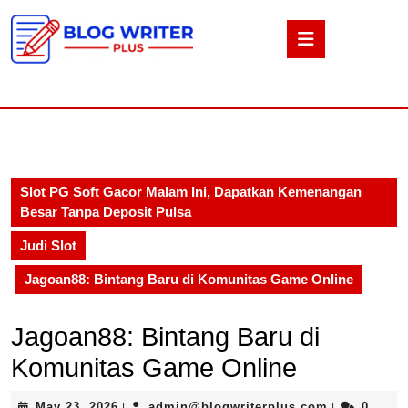
Skip
to
Open
content
Button
Skip
to
content
Slot PG Soft Gacor Malam Ini, Dapatkan Kemenangan
Besar Tanpa Deposit Pulsa
Judi Slot
Jagoan88: Bintang Baru di Komunitas Game Online
Jagoan88: Bintang Baru di
Komunitas Game Online
May
admin@blog
May 23, 2026
admin@blogwriterplus.com
0
|
|