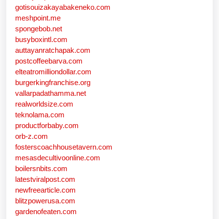
gotisouizakayabakeneko.com
meshpoint.me
spongebob.net
busyboxintl.com
auttayanratchapak.com
postcoffeebarva.com
elteatromilliondollar.com
burgerkingfranchise.org
vallarpadathamma.net
realworldsize.com
teknolama.com
productforbaby.com
orb-z.com
fosterscoachhousetavern.com
mesasdecultivoonline.com
boilersnbits.com
latestviralpost.com
newfreearticle.com
blitzpowerusa.com
gardenofeaten.com