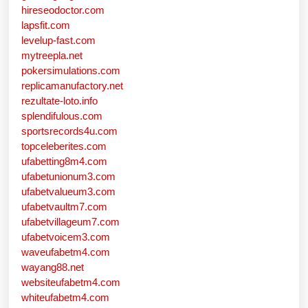
hireseodoctor.com
lapsfit.com
levelup-fast.com
mytreepla.net
pokersimulations.com
replicamanufactory.net
rezultate-loto.info
splendifulous.com
sportsrecords4u.com
topceleberites.com
ufabetting8m4.com
ufabetunionum3.com
ufabetvalueum3.com
ufabetvaultm7.com
ufabetvillageum7.com
ufabetvoicem3.com
waveufabetm4.com
wayang88.net
websiteufabetm4.com
whiteufabetm4.com