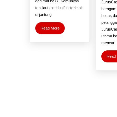
dari marina77. Komunitas
JurusCa
laut
tepi laut eksklusif ini terletak
beragam 
di jantung
besar, d
pelanggan
Read
Read More
JurusCas
More
utama ba
mencari
Read