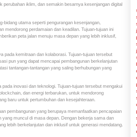
 perubahan iklim, dan semakin besarnya kesenjangan digital
ang-bidang utama seperti pengurangan kesenjangan,
n mendorong perdamaian dan keadilan. Tujuan-tujuan ini
erikan peta jalan menuju masa depan yang lebih inklusif,
 pada kemitraan dan kolaborasi. Tujuan-tujuan tersebut
isasi pun yang dapat mencapai pembangunan berkelanjutan
atasi tantangan-tantangan yang saling berhubungan yang
pada inovasi dan teknologi. Tujuan-tujuan tersebut mengakui
 blockchain, dan energi terbarukan, untuk mendorong
ng baru untuk pertumbuhan dan kesejahteraan.
ujuan pembangunan yang berupaya memanfaatkan pencapaian
an yang muncul di masa depan. Dengan bekerja sama dan
ng lebih berkelanjutan dan inklusif untuk generasi mendatang.