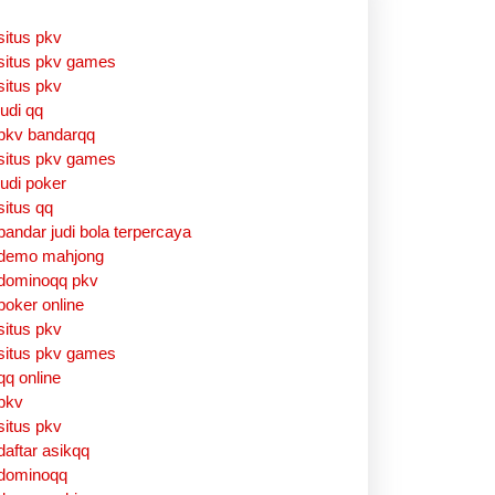
situs pkv
situs pkv games
situs pkv
judi qq
pkv bandarqq
situs pkv games
judi poker
situs qq
bandar judi bola terpercaya
demo mahjong
dominoqq pkv
poker online
situs pkv
situs pkv games
qq online
pkv
situs pkv
daftar asikqq
dominoqq