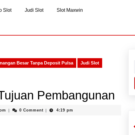
 Slot
Judi Slot
Slot Maxwin
enangan Besar Tanpa Deposit Pulsa
Judi Slot
 Tujuan Pembangunan
admin@blogwriterplus.com
com
0 Comment
4:19 pm
|
|