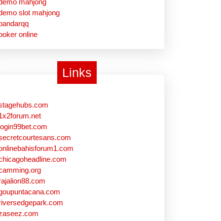
demo mahjong
demo slot mahjong
bandarqq
poker online
Links
stagehubs.com
1x2forum.net
login99bet.com
secretcourtesans.com
onlinebahisforum1.com
chicagoheadline.com
camming.org
rajalion88.com
goupuntacana.com
riversedgepark.com
zaseez.com