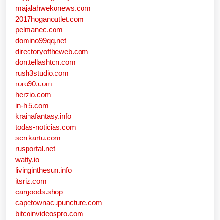
majalahwekonews.com
2017hoganoutlet.com
pelmanec.com
domino99qq.net
directoryoftheweb.com
donttellashton.com
rush3studio.com
roro90.com
herzio.com
in-hi5.com
krainafantasy.info
todas-noticias.com
senikartu.com
rusportal.net
watty.io
livinginthesun.info
itsriz.com
cargoods.shop
capetownacupuncture.com
bitcoinvideospro.com