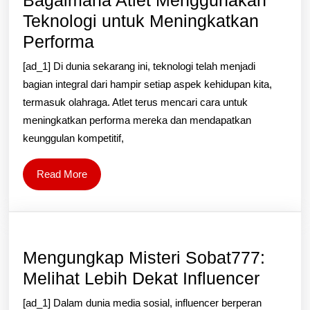
Teknologi untuk Meningkatkan
Melepaskan
Performa
Kekuatan
[ad_1] Di dunia sekarang ini, teknologi telah menjadi
mposport:
bagian integral dari hampir setiap aspek kehidupan kita,
Bagaimana
termasuk olahraga. Atlet terus mencari cara untuk
meningkatkan performa mereka dan mendapatkan
Atlet
keunggulan kompetitif,
Menggunakan
Teknologi
Read
Read More
untuk
More
Meningkatkan
Performa
Mengungkap Misteri Sobat777:
Mengu
Melihat Lebih Dekat Influencer
Mister
[ad_1] Dalam dunia media sosial, influencer berperan