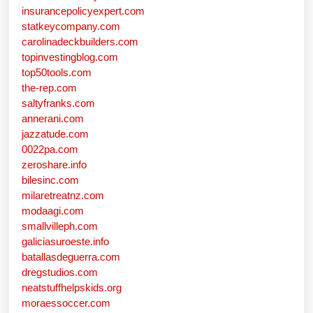
insurancepolicyexpert.com
statkeycompany.com
carolinadeckbuilders.com
topinvestingblog.com
top50tools.com
the-rep.com
saltyfranks.com
annerani.com
jazzatude.com
0022pa.com
zeroshare.info
bilesinc.com
milaretreatnz.com
modaagi.com
smallvilleph.com
galiciasuroeste.info
batallasdeguerra.com
dregstudios.com
neatstuffhelpskids.org
moraessoccer.com