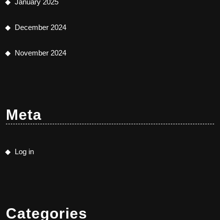
January 2025
December 2024
November 2024
Meta
Log in
Categories