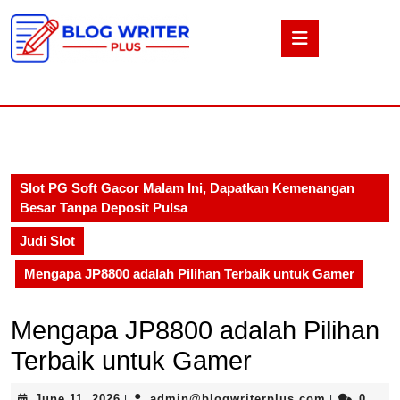
Skip
to
Open
content
Button
Skip
to
content
Slot PG Soft Gacor Malam Ini, Dapatkan Kemenangan
Besar Tanpa Deposit Pulsa
Judi Slot
Mengapa JP8800 adalah Pilihan Terbaik untuk Gamer
Mengapa JP8800 adalah Pilihan
Terbaik untuk Gamer
June
admin@blog
June 11, 2026
admin@blogwriterplus.com
0
|
|