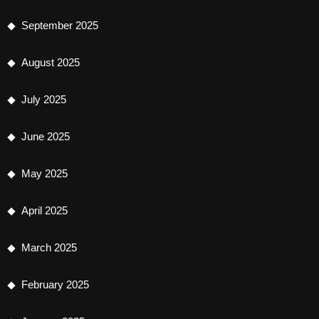
September 2025
August 2025
July 2025
June 2025
May 2025
April 2025
March 2025
February 2025