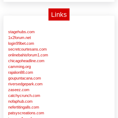
Links
stagehubs.com
1x2forum.net
login99bet.com
secretcourtesans.com
onlinebahisforum1.com
chicagoheadline.com
camming.org
rajalion88.com
goupuntacana.com
riversedgepark.com
zaseez.com
catchycrunch.com
nofaphub.com
nefertitingalls.com
patsyscreations.com