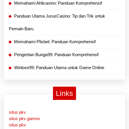
Memahami Ahlicasino: Panduan Komprehensif
Panduan Utama JurusCasino: Tip dan Trik untuk
Pemain Baru
Memahami Plisbet: Panduan Komprehensif
Pengertian Bunga99: Panduan Komprehensif
Winlose99: Panduan Utama untuk Game Online
Links
situs pkv
situs pkv games
situs pkv