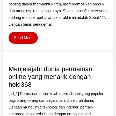
Sobat
penting dalam membentuk tren, mempromosikan produk,
Meliha
dan menginspirasi pengikutnya. Salah satu influencer yang
sedang menarik perhatian akhir-akhir ini adalah Sobat777.
Lebih
Dengan basis penggemar
Dekat
Influe
Read
Read More
More
Menjelajahi dunia permainan
online yang menarik dengan
Menjelajahi
hoki368
dunia
[ad_1] Permainan online telah menjadi hobi yang populer
permainan
bagi orang -orang dari segala usia di seluruh dunia.
online
Dengan munculnya teknologi dan internet, pemain
sekarang dapat terhubung dengan orang lain dari
yang