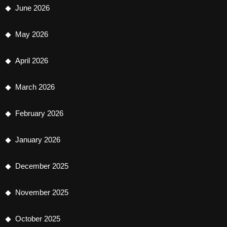
June 2026
May 2026
April 2026
March 2026
February 2026
January 2026
December 2025
November 2025
October 2025