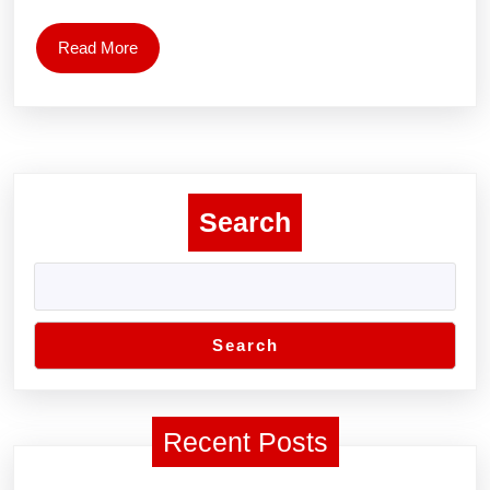
menarik
Read
Read More
dengan
More
hoki368
Search
Search
Recent Posts