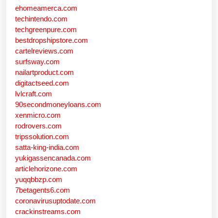
ehomeamerca.com
techintendo.com
techgreenpure.com
bestdropshipstore.com
cartelreviews.com
surfsway.com
nailartproduct.com
digitactseed.com
lvlcraft.com
90secondmoneyloans.com
xenmicro.com
rodrovers.com
tripssolution.com
satta-king-india.com
yukigassencanada.com
articlehorizone.com
yuqqbbzp.com
7betagents6.com
coronavirusuptodate.com
crackinstreams.com