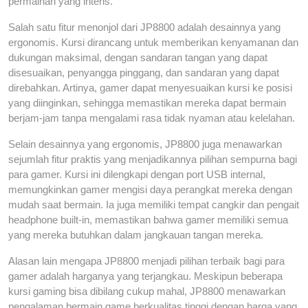
permainan yang intens.
Salah satu fitur menonjol dari JP8800 adalah desainnya yang
ergonomis. Kursi dirancang untuk memberikan kenyamanan dan
dukungan maksimal, dengan sandaran tangan yang dapat
disesuaikan, penyangga pinggang, dan sandaran yang dapat
direbahkan. Artinya, gamer dapat menyesuaikan kursi ke posisi
yang diinginkan, sehingga memastikan mereka dapat bermain
berjam-jam tanpa mengalami rasa tidak nyaman atau kelelahan.
Selain desainnya yang ergonomis, JP8800 juga menawarkan
sejumlah fitur praktis yang menjadikannya pilihan sempurna bagi
para gamer. Kursi ini dilengkapi dengan port USB internal,
memungkinkan gamer mengisi daya perangkat mereka dengan
mudah saat bermain. Ia juga memiliki tempat cangkir dan pengait
headphone built-in, memastikan bahwa gamer memiliki semua
yang mereka butuhkan dalam jangkauan tangan mereka.
Alasan lain mengapa JP8800 menjadi pilihan terbaik bagi para
gamer adalah harganya yang terjangkau. Meskipun beberapa
kursi gaming bisa dibilang cukup mahal, JP8800 menawarkan
pengalaman bermain game berkualitas tinggi dengan harga yang