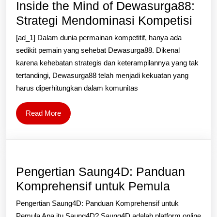
Inside the Mind of Dewasurga88:
Insi
Strategi Mendominasi Kompetisi
the
[ad_1] Dalam dunia permainan kompetitif, hanya ada
Min
sedikit pemain yang sehebat Dewasurga88. Dikenal
of
karena kehebatan strategis dan keterampilannya yang tak
tertandingi, Dewasurga88 telah menjadi kekuatan yang
Dew
harus diperhitungkan dalam komunitas
Stra
Men
Read
Read More
Komp
More
Pengertian Saung4D: Panduan
Pengerti
Komprehensif untuk Pemula
Saung4D
Pengertian Saung4D: Panduan Komprehensif untuk
Pandua
Pemula Apa itu Saung4D? Saung4D adalah platform online