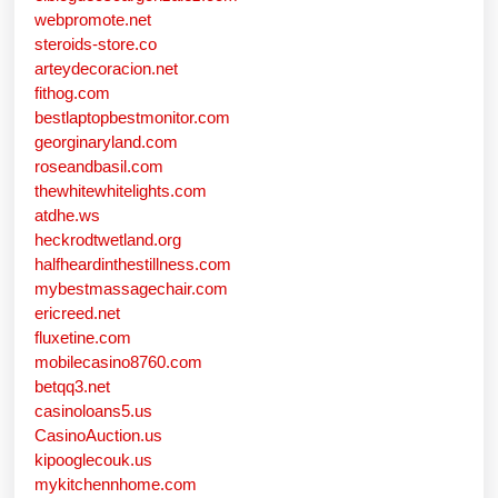
webpromote.net
steroids-store.co
arteydecoracion.net
fithog.com
bestlaptopbestmonitor.com
georginaryland.com
roseandbasil.com
thewhitewhitelights.com
atdhe.ws
heckrodtwetland.org
halfheardinthestillness.com
mybestmassagechair.com
ericreed.net
fluxetine.com
mobilecasino8760.com
betqq3.net
casinoloans5.us
CasinoAuction.us
kipooglecouk.us
mykitchennhome.com