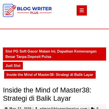
Skip
to
Open
content
Button
Skip
to
content
Slot PG Soft Gacor Malam Ini, Dapatkan Kemenangan
Besar Tanpa Deposit Pulsa
Judi Slot
Inside the Mind of Master38: Strategi di Balik Layar
Inside the Mind of Master38:
Strategi di Balik Layar
May
admin@blog
May 23, 2026
admin@blogwriterplus.com
0
|
|