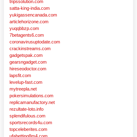
tripssolution.com
satta-king-india.com
yukigassencanada.com
articlehorizone.com
yuqqbbzp.com
7betagents6.com
coronavirusuptodate.com
crackinstreams.com
gadgetspak.com
gearsngadget.com
hireseodoctor.com
lapsfit.com
levelup-fast.com
mytreepla.net
pokersimulations.com
replicamanufactory.net
rezultate-loto.info
splendifulous.com
sportsrecords4u.com
topceleberites.com
ufabetting8m4.com