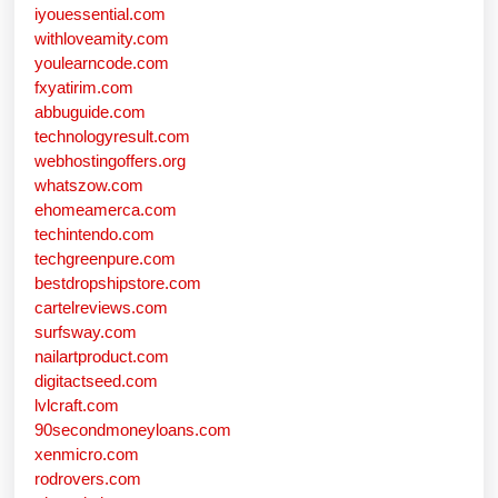
iyouessential.com
withloveamity.com
youlearncode.com
fxyatirim.com
abbuguide.com
technologyresult.com
webhostingoffers.org
whatszow.com
ehomeamerca.com
techintendo.com
techgreenpure.com
bestdropshipstore.com
cartelreviews.com
surfsway.com
nailartproduct.com
digitactseed.com
lvlcraft.com
90secondmoneyloans.com
xenmicro.com
rodrovers.com