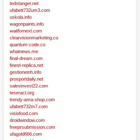
tedstanger.net
ufabett732um3.com
uskola.info
wagonpaints.info
waitfornext.com
clearvisionmarketing.co
quantum-code.co
whatnews.me
final-dream.com
finest-replica.net
gestioneinh.info
prosportdaily.net
salesinvest22.com
teseract.org
trendy-ama-shop.com
ufabett732m7.com
visiofood.com
droidwindow.com
freeprsubmission.com
ufagold666.com