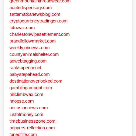
greenmountainthreadwear.com
acutedispensary.com
sattamatkanewsblog.com
cryptocurrencytradingcn.com
totowaz.com
charlestonwipesettlement.com
brandfollowmarket.com
weeklyjobnews.com
countyanimalshelter.com
adwebtagging.com
ranksuperior.net
babystepahead.com
destinationoverlooked.com
gamblingamount.com
hillclimbwax.com
hnopse.com
occasionnews.com
lustofmoney.com
timebusinesszone.com
peppers-reflection.com
tuneoflife.com