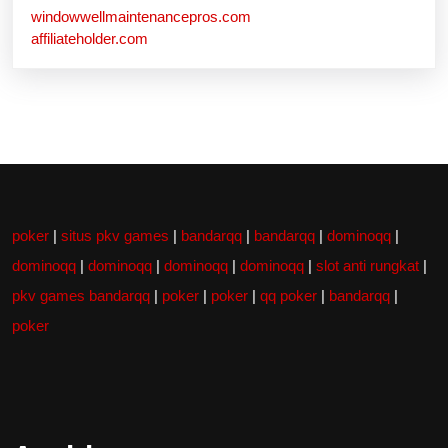
windowwellmaintenancepros.com
affiliateholder.com
poker
|
situs pkv games
|
bandarqq
|
bandarqq
|
dominoqq
|
dominoqq
|
dominoqq
|
dominoqq
|
dominoqq
|
slot anti rungkat
|
pkv games bandarqq
|
poker
|
poker
|
qq poker
|
bandarqq
|
poker