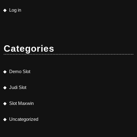
Log in
Categories
Demo Slot
Judi Slot
Slot Maxwin
Uncategorized