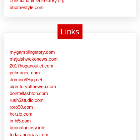
christianarticledirectory.org
5homestyle.com
Links
mygamblingstory.com
majalahwekonews.com
2017hoganoutlet.com
pelmanec.com
domino99qq.net
directoryoftheweb.com
donttellashton.com
rush3studio.com
roro90.com
herzio.com
in-hi5.com
krainafantasy.info
todas-noticias.com