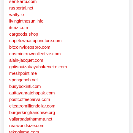
senikartu.com
rusportal.net
watty.io
livinginthesun.info
itsriz.com
cargoods.shop
capetownacupuncture.com
bitcoinvideospro.com
cosmiccrowcollective.com
alain-jacquet.com
gotisouizakayabakeneko.com
meshpoint.me
spongebob.net
busyboxintl.com
auttayanratchapak.com
postcoffeebarva.com
elteatromilliondollar.com
burgerkingfranchise.org
vallarpadathamma.net
realworldsize.com
teknolama.com