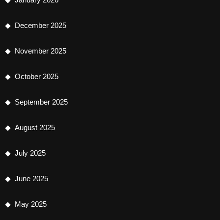
December 2025
November 2025
October 2025
September 2025
August 2025
July 2025
June 2025
May 2025