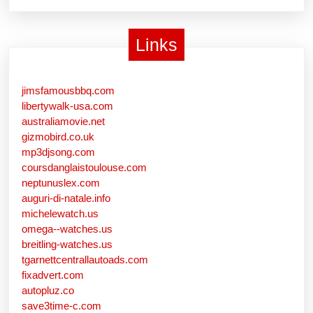
Links
jimsfamousbbq.com
libertywalk-usa.com
australiamovie.net
gizmobird.co.uk
mp3djsong.com
coursdanglaistoulouse.com
neptunuslex.com
auguri-di-natale.info
michelewatch.us
omega--watches.us
breitling-watches.us
tgarnettcentrallautoads.com
fixadvert.com
autopluz.co
save3time-c.com