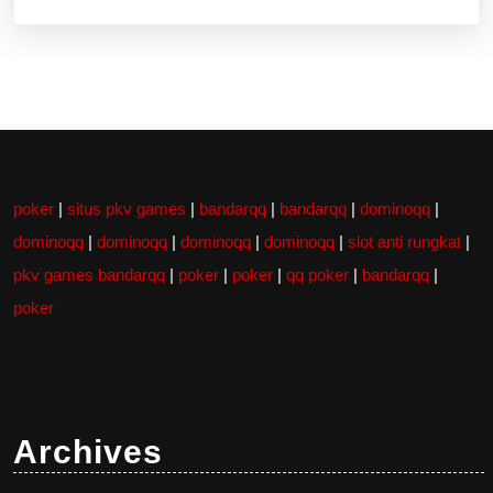
poker
|
situs pkv games
|
bandarqq
|
bandarqq
|
dominoqq
|
dominoqq
|
dominoqq
|
dominoqq
|
dominoqq
|
slot anti rungkat
|
pkv games bandarqq
|
poker
|
poker
|
qq poker
|
bandarqq
|
poker
Archives