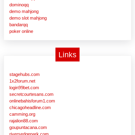
dominoqq
demo mahjong
demo slot mahjong
bandarqq
poker online
Links
stagehubs.com
1x2forum.net
login99bet.com
secretcourtesans.com
onlinebahisforum1.com
chicagoheadline.com
camming.org
rajalion88.com
goupuntacana.com
riversedgepark.com