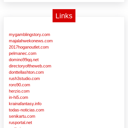
Links
mygamblingstory.com
majalahwekonews.com
2017hoganoutlet.com
pelmanec.com
domino99qq.net
directoryoftheweb.com
donttellashton.com
rush3studio.com
roro90.com
herzio.com
in-hi5.com
krainafantasy.info
todas-noticias.com
senikartu.com
rusportal.net