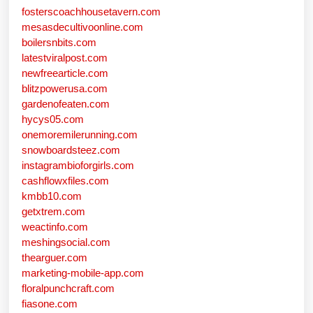
fosterscoachhousetavern.com
mesasdecultivoonline.com
boilersnbits.com
latestviralpost.com
newfreearticle.com
blitzpowerusa.com
gardenofeaten.com
hycys05.com
onemoremilerunning.com
snowboardsteez.com
instagrambioforgirls.com
cashflowxfiles.com
kmbb10.com
getxtrem.com
weactinfo.com
meshingsocial.com
thearguer.com
marketing-mobile-app.com
floralpunchcraft.com
fiasone.com