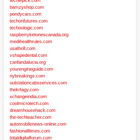
techiepick.com
bamzyshop.com
pondycars.com
techonfutures.com
techoologic.com
raspberryketonescanada.org
medihealthrules.com
usathrill.com
vshapedental.com
canfandalucia.org
yourengineguide.com
nybreakings.com
outstationcabsservices.com
thekrtagy.com
xchangeindia.com
coolmicrotech.com
dreamhousehack.com
the-techteacher.com
automobilenews-online.com
fashionalltimes.com
totaldigitalforum.com