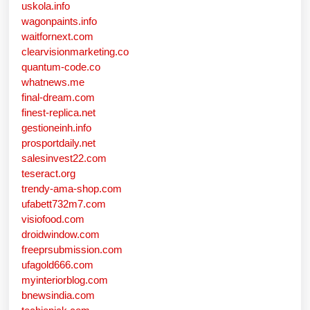
uskola.info
wagonpaints.info
waitfornext.com
clearvisionmarketing.co
quantum-code.co
whatnews.me
final-dream.com
finest-replica.net
gestioneinh.info
prosportdaily.net
salesinvest22.com
teseract.org
trendy-ama-shop.com
ufabett732m7.com
visiofood.com
droidwindow.com
freeprsubmission.com
ufagold666.com
myinteriorblog.com
bnewsindia.com