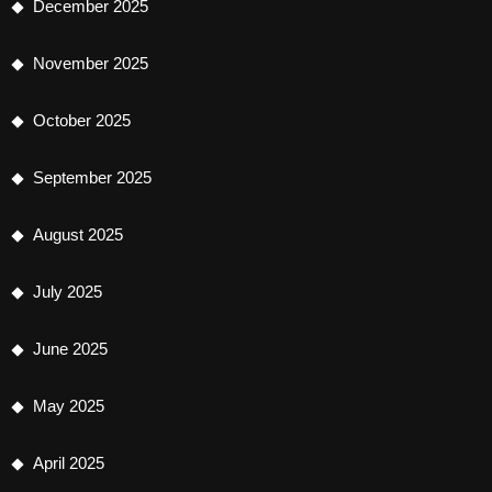
December 2025
November 2025
October 2025
September 2025
August 2025
July 2025
June 2025
May 2025
April 2025