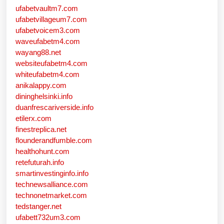
ufabetvaultm7.com
ufabetvillageum7.com
ufabetvoicem3.com
waveufabetm4.com
wayang88.net
websiteufabetm4.com
whiteufabetm4.com
anikalappy.com
dininghelsinki.info
duanfrescariverside.info
etilerx.com
finestreplica.net
flounderandfumble.com
healthohunt.com
retefuturah.info
smartinvestinginfo.info
technewsalliance.com
technonetmarket.com
tedstanger.net
ufabett732um3.com