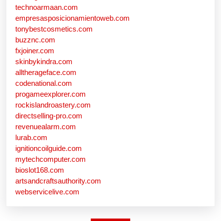
technoarmaan.com
empresasposicionamientoweb.com
tonybestcosmetics.com
buzznc.com
fxjoiner.com
skinbykindra.com
alltherageface.com
codenational.com
progameexplorer.com
rockislandroastery.com
directselling-pro.com
revenuealarm.com
lurab.com
ignitioncoilguide.com
mytechcomputer.com
bioslot168.com
artsandcraftsauthority.com
webservicelive.com