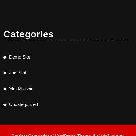
Categories
Demo Slot
Judi Slot
Slot Maxwin
Uncategorized