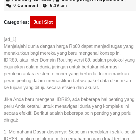
18,
0 Comment
6:19 am
|
2026
Categories:
Judi Slot
[ad_1]
Menjelajahi dunia dengan harga Rp89 dapat menjadi tugas yang
menakutkan bagi mereka yang baru mengenal konsep ini.
IDR89, atau Inter Domain Routing versi 89, adalah protokol yang
digunakan dalam dunia jaringan untuk bertukar informasi
perutean antara sistem otonom yang berbeda. Ini memainkan
peran penting dalam memastikan bahwa paket data dikirimkan
ke tujuan yang dituju secara efisien dan akurat.
Jika Anda baru mengenal IDR89, ada beberapa hal penting yang
perlu Anda ketahui untuk menavigasi dunia yang kompleks ini
secara efektif. Berikut adalah beberapa poin penting yang perlu
diingat:
1. Memahami Dasar-dasarnya: Sebelum mendalami seluk-beluk
IDR89, penting untuk memiliki pemahaman yang kuat tentang