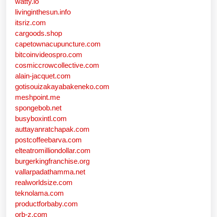
watty.io
livinginthesun.info
itsriz.com
cargoods.shop
capetownacupuncture.com
bitcoinvideospro.com
cosmiccrowcollective.com
alain-jacquet.com
gotisouizakayabakeneko.com
meshpoint.me
spongebob.net
busyboxintl.com
auttayanratchapak.com
postcoffeebarva.com
elteatromilliondollar.com
burgerkingfranchise.org
vallarpadathamma.net
realworldsize.com
teknolama.com
productforbaby.com
orb-z.com