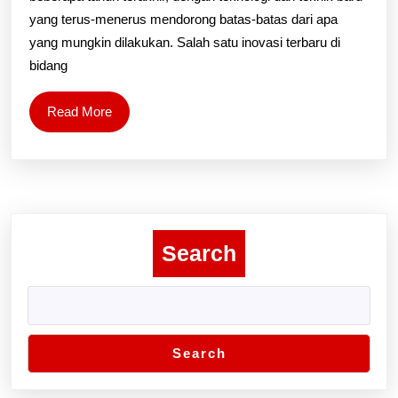
dalam
yang terus-menerus mendorong batas-batas dari apa
yang mungkin dilakukan. Salah satu inovasi terbaru di
Seni
bidang
Digital
Read
Read More
More
Search
Search