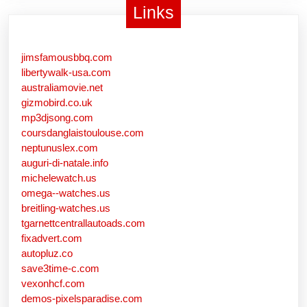
Links
jimsfamousbbq.com
libertywalk-usa.com
australiamovie.net
gizmobird.co.uk
mp3djsong.com
coursdanglaistoulouse.com
neptunuslex.com
auguri-di-natale.info
michelewatch.us
omega--watches.us
breitling-watches.us
tgarnettcentrallautoads.com
fixadvert.com
autopluz.co
save3time-c.com
vexonhcf.com
demos-pixelsparadise.com