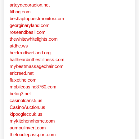
arteydecoracion.net
fithog.com
bestlaptopbestmonitor.com
georginaryland.com
roseandbasil.com
thewhitewhitelights.com
atdhe.ws
heckrodtwetland.org
halfheardinthestillness.com
mybestmassagechair.com
ericreed.net
fluxetine.com
mobilecasino8760.com
betqq3.net
casinoloans5.us
CasinoAuction.us
kipooglecouk.us
mykitchennhome.com
aumoulinvert.com
thefoodiepassport.com