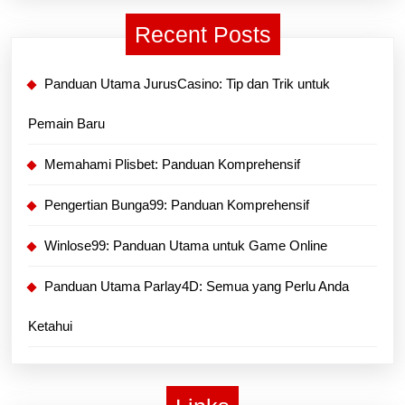
Recent Posts
Panduan Utama JurusCasino: Tip dan Trik untuk
Pemain Baru
Memahami Plisbet: Panduan Komprehensif
Pengertian Bunga99: Panduan Komprehensif
Winlose99: Panduan Utama untuk Game Online
Panduan Utama Parlay4D: Semua yang Perlu Anda
Ketahui