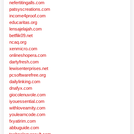
nefertitingalls.com
patsyscreations.com
income4proof.com
educaritas.org
lensajelajah.com
betflik09.net
ncaq.org
xenmicro.com
onlineshopera.com
dartyfresh.com
lewisenterprises.net
pcsoftwarefree.org
dailylinking.com
dnafyx.com
giocolenuvole.com
iyouessential.com
withloveamity.com
youlearncode.com
fxyatirim.com
abbuguide.com