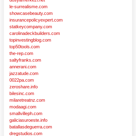
le-surrealisme.com
showcasebeauty.com
insurancepolicyexpert.com
statkeycompany.com
carolinadeckbuilders.com
topinvestingblog.com
top50tools.com
the-rep.com
saltyfranks.com
annerani.com
jazzatude.com
0022pa.com
zeroshare.info
bilesinc.com
milaretreatnz.com
modaagi.com
smallvilleph.com
galiciasuroeste.info
batallasdeguerra.com
dregstudios.com