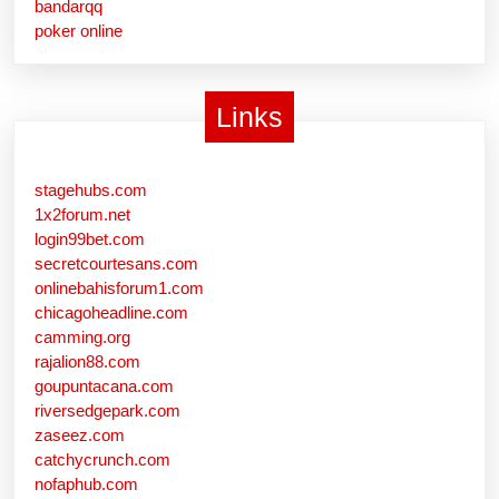
bandarqq
poker online
Links
stagehubs.com
1x2forum.net
login99bet.com
secretcourtesans.com
onlinebahisforum1.com
chicagoheadline.com
camming.org
rajalion88.com
goupuntacana.com
riversedgepark.com
zaseez.com
catchycrunch.com
nofaphub.com