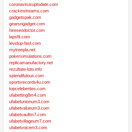
coronavirusuptodate.com
crackinstreams.com
gadgetspak.com
gearsngadget.com
hireseodoctor.com
lapsfit.com
levelup-fast.com
mytreepla.net
pokersimulations.com
replicamanufactory.net
rezultate-loto.info
splendifulous.com
sportsrecords4u.com
topceleberites.com
ufabetting8m4.com
ufabetunionum3.com
ufabetvalueum3.com
ufabetvaultm7.com
ufabetvillageum7.com
ufabetvoicem3.com