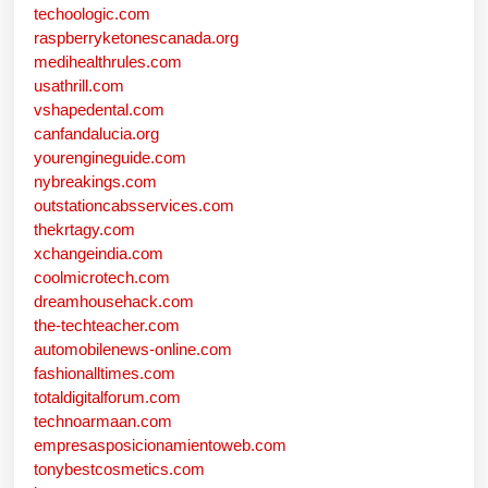
techoologic.com
raspberryketonescanada.org
medihealthrules.com
usathrill.com
vshapedental.com
canfandalucia.org
yourengineguide.com
nybreakings.com
outstationcabsservices.com
thekrtagy.com
xchangeindia.com
coolmicrotech.com
dreamhousehack.com
the-techteacher.com
automobilenews-online.com
fashionalltimes.com
totaldigitalforum.com
technoarmaan.com
empresasposicionamientoweb.com
tonybestcosmetics.com