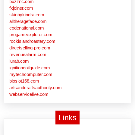
buzznc.com
fxjoiner.com
skinbykindra.com
alltherageface.com
codenational.com
progameexplorer.com
rockislandroastery.com
directselling-pro.com
revenuealarm.com
lurab.com
ignitioncoilguide.com
mytechcomputer.com
bioslot168.com
artsandcraftsauthority.com
webservicelive.com
Links