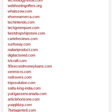
technologyresult.com
webhostingoffers.org
whatszow.com
ehomeamerca.com
techintendo.com
techgreenpure.com
bestdropshipstore.com
cartelreviews.com
surfsway.com
nailartproduct.com
digitactseed.com
lvlcraft.com
90secondmoneyloans.com
xenmicro.com
rodrovers.com
tripssolution.com
satta-king-india.com
yukigassencanada.com
articlehorizone.com
yuqqbbzp.com
7betagents6.com