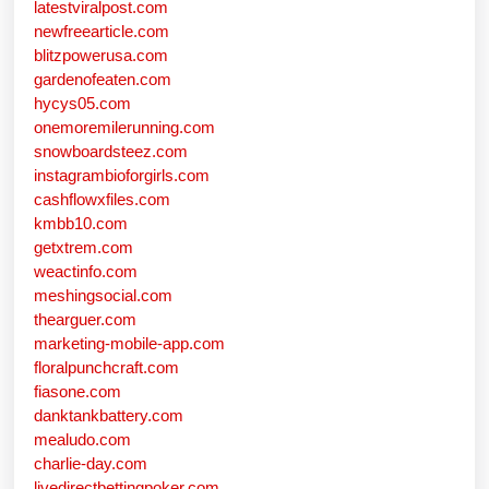
latestviralpost.com
newfreearticle.com
blitzpowerusa.com
gardenofeaten.com
hycys05.com
onemoremilerunning.com
snowboardsteez.com
instagrambioforgirls.com
cashflowxfiles.com
kmbb10.com
getxtrem.com
weactinfo.com
meshingsocial.com
thearguer.com
marketing-mobile-app.com
floralpunchcraft.com
fiasone.com
danktankbattery.com
mealudo.com
charlie-day.com
livedirectbettingpoker.com