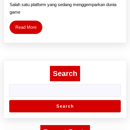
Salah satu platform yang sedang menggemparkan dunia
Cara
game
Kita
Bermain
Read
Read More
Game
More
Search
Search