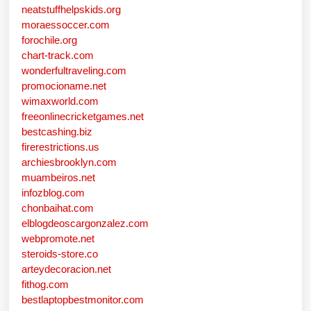
neatstuffhelpskids.org
moraessoccer.com
forochile.org
chart-track.com
wonderfultraveling.com
promocioname.net
wimaxworld.com
freeonlinecricketgames.net
bestcashing.biz
firerestrictions.us
archiesbrooklyn.com
muambeiros.net
infozblog.com
chonbaihat.com
elblogdeoscargonzalez.com
webpromote.net
steroids-store.co
arteydecoracion.net
fithog.com
bestlaptopbestmonitor.com