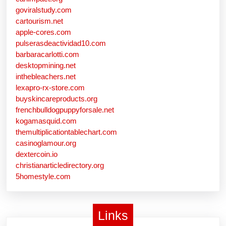
goviralstudy.com
cartourism.net
apple-cores.com
pulserasdeactividad10.com
barbaracarlotti.com
desktopmining.net
inthebleachers.net
lexapro-rx-store.com
buyskincareproducts.org
frenchbulldogpuppyforsale.net
kogamasquid.com
themultiplicationtablechart.com
casinoglamour.org
dextercoin.io
christianarticledirectory.org
5homestyle.com
Links