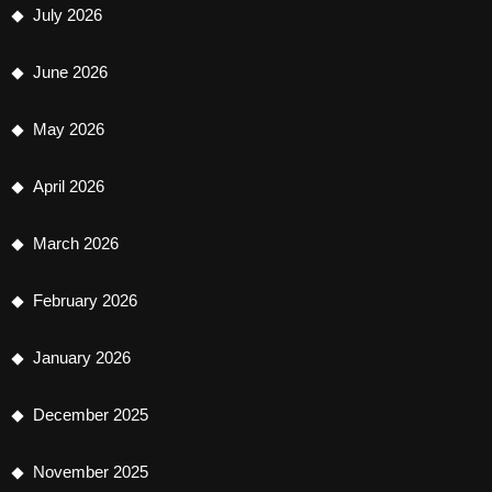
July 2026
June 2026
May 2026
April 2026
March 2026
February 2026
January 2026
December 2025
November 2025