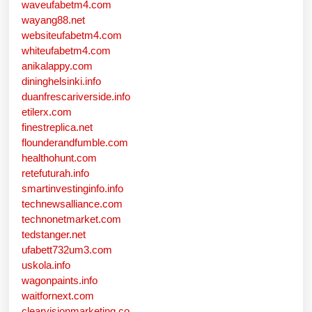
waveufabetm4.com
wayang88.net
websiteufabetm4.com
whiteufabetm4.com
anikalappy.com
dininghelsinki.info
duanfrescariverside.info
etilerx.com
finestreplica.net
flounderandfumble.com
healthohunt.com
retefuturah.info
smartinvestinginfo.info
technewsalliance.com
technonetmarket.com
tedstanger.net
ufabett732um3.com
uskola.info
wagonpaints.info
waitfornext.com
clearvisionmarketing.co