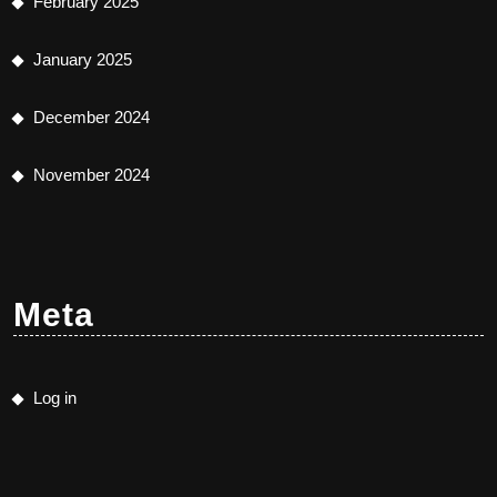
February 2025
January 2025
December 2024
November 2024
Meta
Log in