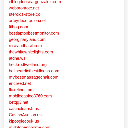
elblogdeoscargonzalez.com
webpromote.net
steroids-store.co
arteydecoracion.net
fithog.com
bestlaptopbestmonitor.com
georginaryland.com
roseandbasil.com
thewhitewhitelights.com
atdhe.ws
heckrodtwetland.org
halfheardinthestillness.com
mybestmassagechair.com
ericreed.net
fluxetine.com
mobilecasino8760.com
betqq3.net
casinoloans5.us
CasinoAuction.us
kipooglecouk.us
mykitchennhome.com