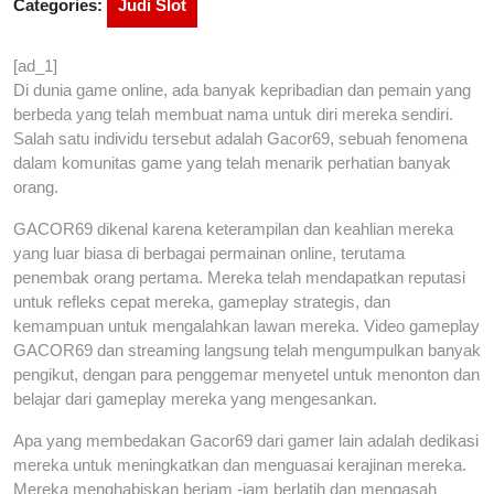
Categories:
Judi Slot
[ad_1]
Di dunia game online, ada banyak kepribadian dan pemain yang
berbeda yang telah membuat nama untuk diri mereka sendiri.
Salah satu individu tersebut adalah Gacor69, sebuah fenomena
dalam komunitas game yang telah menarik perhatian banyak
orang.
GACOR69 dikenal karena keterampilan dan keahlian mereka
yang luar biasa di berbagai permainan online, terutama
penembak orang pertama. Mereka telah mendapatkan reputasi
untuk refleks cepat mereka, gameplay strategis, dan
kemampuan untuk mengalahkan lawan mereka. Video gameplay
GACOR69 dan streaming langsung telah mengumpulkan banyak
pengikut, dengan para penggemar menyetel untuk menonton dan
belajar dari gameplay mereka yang mengesankan.
Apa yang membedakan Gacor69 dari gamer lain adalah dedikasi
mereka untuk meningkatkan dan menguasai kerajinan mereka.
Mereka menghabiskan berjam -jam berlatih dan mengasah