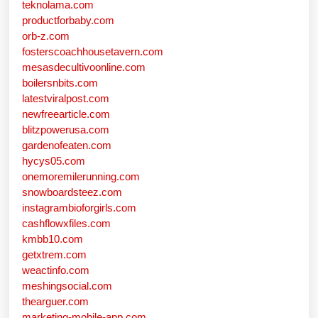
teknolama.com
productforbaby.com
orb-z.com
fosterscoachhousetavern.com
mesasdecultivoonline.com
boilersnbits.com
latestviralpost.com
newfreearticle.com
blitzpowerusa.com
gardenofeaten.com
hycys05.com
onemoremilerunning.com
snowboardsteez.com
instagrambioforgirls.com
cashflowxfiles.com
kmbb10.com
getxtrem.com
weactinfo.com
meshingsocial.com
thearguer.com
marketing-mobile-app.com