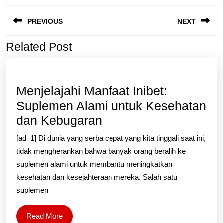
Post
PREVIOUS
NEXT
navigation
Related Post
Previous
Next
post:
post:
Menjelajahi Manfaat Inibet:
Suplemen Alami untuk Kesehatan
Menjelajahi
dan Kebugaran
Manfaat
[ad_1] Di dunia yang serba cepat yang kita tinggali saat ini,
Inibet:
tidak mengherankan bahwa banyak orang beralih ke
Suplemen
suplemen alami untuk membantu meningkatkan
kesehatan dan kesejahteraan mereka. Salah satu
Alami
suplemen
untuk
Kesehatan
Read
Read More