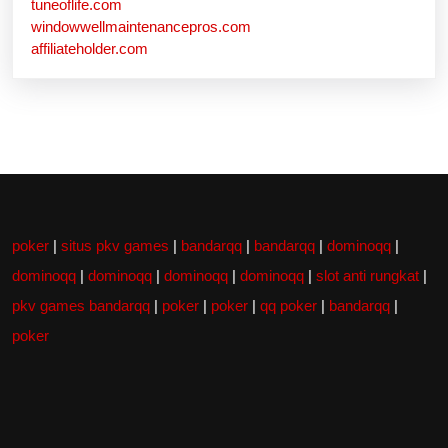
tuneoflife.com
windowwellmaintenancepros.com
affiliateholder.com
poker
|
situs pkv games
|
bandarqq
|
bandarqq
|
dominoqq
|
dominoqq
|
dominoqq
|
dominoqq
|
dominoqq
|
slot anti rungkat
|
pkv games bandarqq
|
poker
|
poker
|
qq poker
|
bandarqq
|
poker