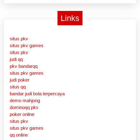
Links
situs pkv
situs pkv games
situs pkv
judi qq
pkv bandarqq
situs pkv games
judi poker
situs qq
bandar judi bola terpercaya
demo mahjong
dominoqq pkv
poker online
situs pkv
situs pkv games
qq online