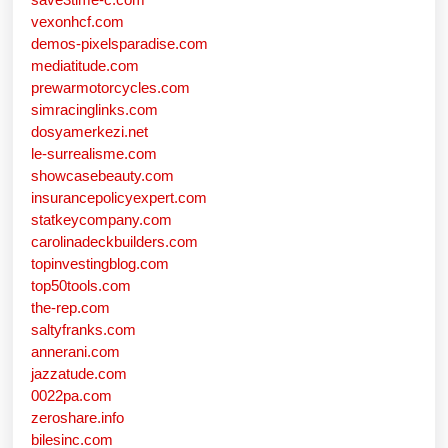
vexonhcf.com
demos-pixelsparadise.com
mediatitude.com
prewarmotorcycles.com
simracinglinks.com
dosyamerkezi.net
le-surrealisme.com
showcasebeauty.com
insurancepolicyexpert.com
statkeycompany.com
carolinadeckbuilders.com
topinvestingblog.com
top50tools.com
the-rep.com
saltyfranks.com
annerani.com
jazzatude.com
0022pa.com
zeroshare.info
bilesinc.com