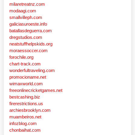
milaretreatnz.com
modaagi.com
smallvilleph.com
galiciasuroeste.info
batallasdeguerra.com
dregstudios.com
neatstuffhelpskids.org
moraessoccer.com
forochile.org
chart-track.com
wonderfultraveling.com
promocioname.net
wimaxworld.com
freeonlinecricketgames.net
bestcashing.biz
firerestrictions.us
archiesbrooklyn.com
muambeiros.net
infozblog.com
chonbaihat.com