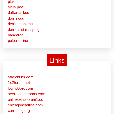
pkv
situs pkv
daftar asikqq
dominoqq
demo mahjong
demo slot mahjong
bandarqq
poker online
Links
stagehubs.com
1x2forum.net
login99bet.com
secretcourtesans.com
onlinebahisforum1.com
chicagoheadline.com
camming.org