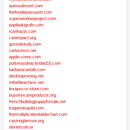
aumoulinvert.com
thefoodiepassport.com
superwindowproject.com
papibakigrafo.com
icanhazjs.com
canimpact.org
goviralstudy.com
cartourism.net
apple-cores.com
pulserasdeactividad10.com
barbaracarlotti.com
desktopmining.net
inthebleachers.net
lexapro-rx-store.com
buyskincareproducts.org
frenchbulldogpuppyforsale.net
kogamasquid.com
themultiplicationtablechart.com
casinoglamour.org
dextercoin.io