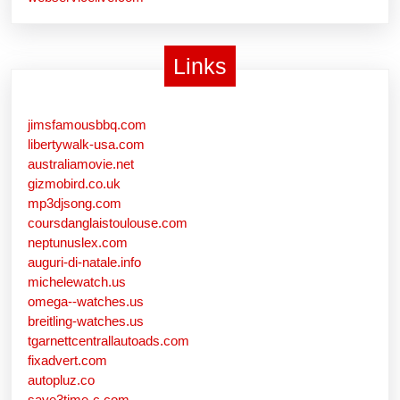
Links
jimsfamousbbq.com
libertywalk-usa.com
australiamovie.net
gizmobird.co.uk
mp3djsong.com
coursdanglaistoulouse.com
neptunuslex.com
auguri-di-natale.info
michelewatch.us
omega--watches.us
breitling-watches.us
tgarnettcentrallautoads.com
fixadvert.com
autopluz.co
save3time-c.com