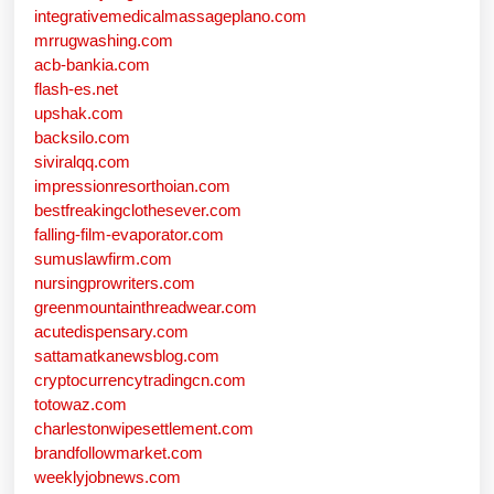
integrativemedicalmassageplano.com
mrrugwashing.com
acb-bankia.com
flash-es.net
upshak.com
backsilo.com
siviralqq.com
impressionresorthoian.com
bestfreakingclothesever.com
falling-film-evaporator.com
sumuslawfirm.com
nursingprowriters.com
greenmountainthreadwear.com
acutedispensary.com
sattamatkanewsblog.com
cryptocurrencytradingcn.com
totowaz.com
charlestonwipesettlement.com
brandfollowmarket.com
weeklyjobnews.com