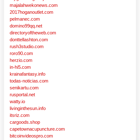
majalahwekonews.com
2017hoganoutlet.com
pelmanec.com
domino99qq.net
directoryoftheweb.com
donttellashton.com
rush3studio.com
roro90.com
herzio.com
in-hi5.com
krainafantasy.info
todas-noticias.com
senikartu.com
rusportal.net
watty.io
livinginthesun.info
itsriz.com
cargoods.shop
capetownacupuncture.com
bitcoinvideospro.com