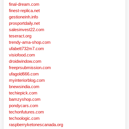
final-dream.com
finest-replica.net
gestioneinh.info
prosportdaily.net
salesinvest22.com
teseract.org
trendy-ama-shop.com
ufabett732m7.com
visiofood.com
droidwindow.com
freeprsubmission.com
ufagold666.com
myinteriorblog.com
bnewsindia.com
techiepick.com
bamzyshop.com
pondycars.com
techonfutures.com
techoologic.com
raspberryketonescanada.org