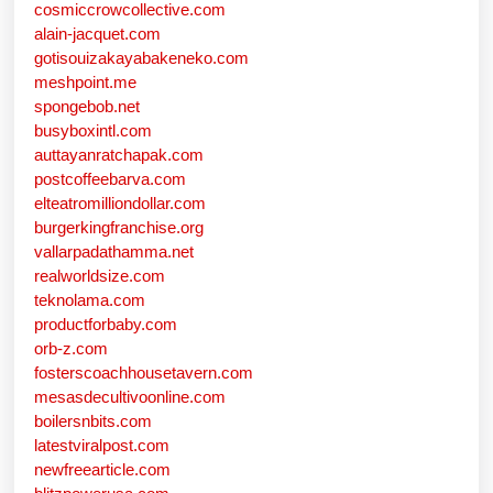
cosmiccrowcollective.com
alain-jacquet.com
gotisouizakayabakeneko.com
meshpoint.me
spongebob.net
busyboxintl.com
auttayanratchapak.com
postcoffeebarva.com
elteatromilliondollar.com
burgerkingfranchise.org
vallarpadathamma.net
realworldsize.com
teknolama.com
productforbaby.com
orb-z.com
fosterscoachhousetavern.com
mesasdecultivoonline.com
boilersnbits.com
latestviralpost.com
newfreearticle.com