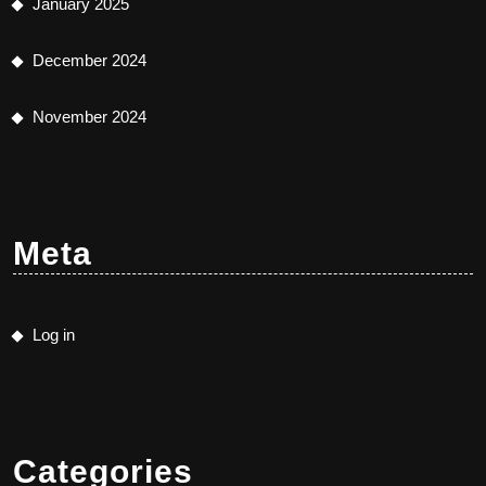
January 2025
December 2024
November 2024
Meta
Log in
Categories