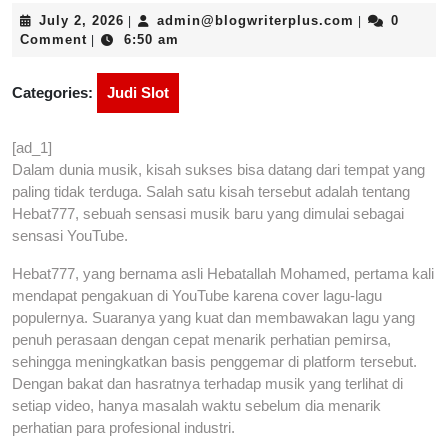
July
admin@blogw
July 2, 2026
admin@blogwriterplus.com
0
|
|
2,
Comment
6:50 am
|
2026
Categories:
Judi Slot
[ad_1]
Dalam dunia musik, kisah sukses bisa datang dari tempat yang
paling tidak terduga. Salah satu kisah tersebut adalah tentang
Hebat777, sebuah sensasi musik baru yang dimulai sebagai
sensasi YouTube.
Hebat777, yang bernama asli Hebatallah Mohamed, pertama kali
mendapat pengakuan di YouTube karena cover lagu-lagu
populernya. Suaranya yang kuat dan membawakan lagu yang
penuh perasaan dengan cepat menarik perhatian pemirsa,
sehingga meningkatkan basis penggemar di platform tersebut.
Dengan bakat dan hasratnya terhadap musik yang terlihat di
setiap video, hanya masalah waktu sebelum dia menarik
perhatian para profesional industri.