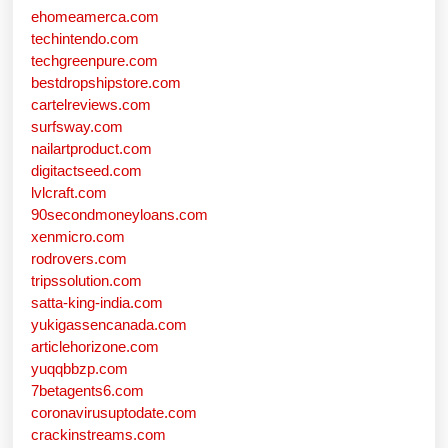
ehomeamerca.com
techintendo.com
techgreenpure.com
bestdropshipstore.com
cartelreviews.com
surfsway.com
nailartproduct.com
digitactseed.com
lvlcraft.com
90secondmoneyloans.com
xenmicro.com
rodrovers.com
tripssolution.com
satta-king-india.com
yukigassencanada.com
articlehorizone.com
yuqqbbzp.com
7betagents6.com
coronavirusuptodate.com
crackinstreams.com