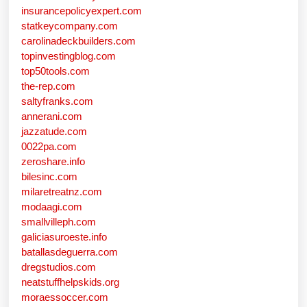
insurancepolicyexpert.com
statkeycompany.com
carolinadeckbuilders.com
topinvestingblog.com
top50tools.com
the-rep.com
saltyfranks.com
annerani.com
jazzatude.com
0022pa.com
zeroshare.info
bilesinc.com
milaretreatnz.com
modaagi.com
smallvilleph.com
galiciasuroeste.info
batallasdeguerra.com
dregstudios.com
neatstuffhelpskids.org
moraessoccer.com