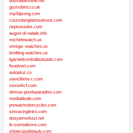
australiamovie.net
gizmobird.co.uk
mp3djsong.com
coursdanglaistoulouse.com
neptunuslex.com
auguri-di-natale.info
michelewatch.us
omega--watches.us
breitling-watches.us
tgarnettcentrallautoads.com
fixadvert.com
autopluz.co
save3time-c.com
vexonhcf.com
demos-pixelsparadise.com
mediatitude.com
prewarmotorcycles.com
simracinglinks.com
dosyamerkezi.net
le-surrealisme.com
showcasebeauty.com