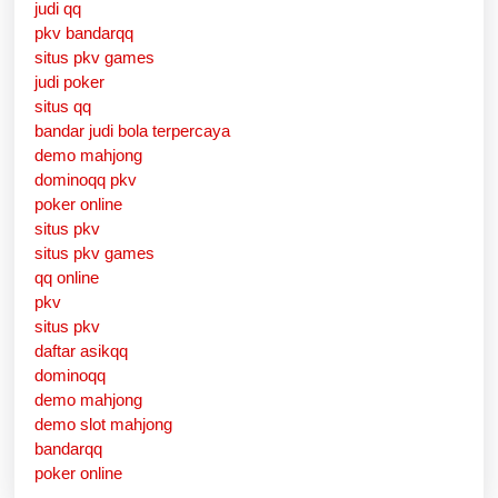
judi qq
pkv bandarqq
situs pkv games
judi poker
situs qq
bandar judi bola terpercaya
demo mahjong
dominoqq pkv
poker online
situs pkv
situs pkv games
qq online
pkv
situs pkv
daftar asikqq
dominoqq
demo mahjong
demo slot mahjong
bandarqq
poker online