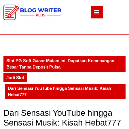
Skip
to
Open
content
Button
Skip
to
content
Slot PG Soft Gacor Malam Ini, Dapatkan Kemenangan
Besar Tanpa Deposit Pulsa
Judi Slot
Dari Sensasi YouTube hingga Sensasi Musik: Kisah
Hebat777
Dari Sensasi YouTube hingga
Sensasi Musik: Kisah Hebat777