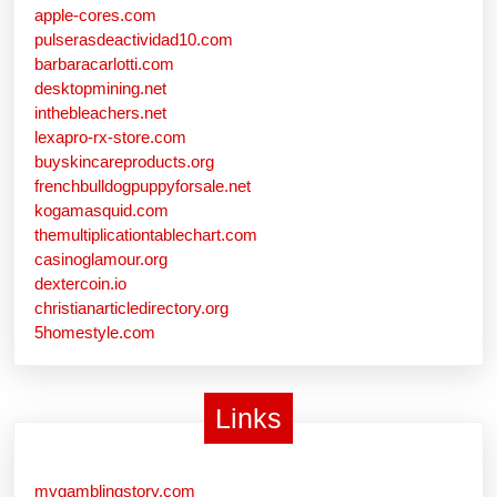
apple-cores.com
pulserasdeactividad10.com
barbaracarlotti.com
desktopmining.net
inthebleachers.net
lexapro-rx-store.com
buyskincareproducts.org
frenchbulldogpuppyforsale.net
kogamasquid.com
themultiplicationtablechart.com
casinoglamour.org
dextercoin.io
christianarticledirectory.org
5homestyle.com
Links
mygamblingstory.com