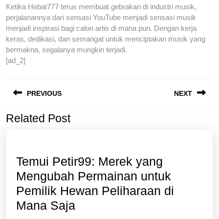
Ketika Hebat777 terus membuat gebrakan di industri musik,
perjalanannya dari sensasi YouTube menjadi sensasi musik
menjadi inspirasi bagi calon artis di mana pun. Dengan kerja
keras, dedikasi, dan semangat untuk menciptakan musik yang
bermakna, segalanya mungkin terjadi.
[ad_2]
Post
PREVIOUS
NEXT
navigation
Related Post
Previous
Next
post:
post:
Temui Petir99: Merek yang
Mengubah Permainan untuk
Pemilik Hewan Peliharaan di
Temui
Mana Saja