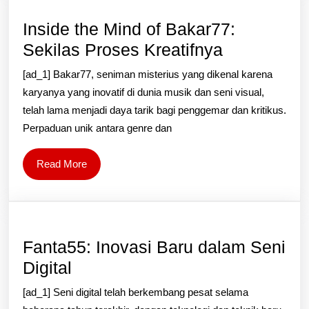
Inside the Mind of Bakar77:
Inside
Sekilas Proses Kreatifnya
the
[ad_1] Bakar77, seniman misterius yang dikenal karena
Mind
karyanya yang inovatif di dunia musik dan seni visual,
of
telah lama menjadi daya tarik bagi penggemar dan kritikus.
Perpaduan unik antara genre dan
Bakar77:
Sekilas
Read
Read More
Proses
More
Kreatifnya
Fanta55: Inovasi Baru dalam Seni
Fanta55:
Digital
Inovasi
[ad_1] Seni digital telah berkembang pesat selama
Baru