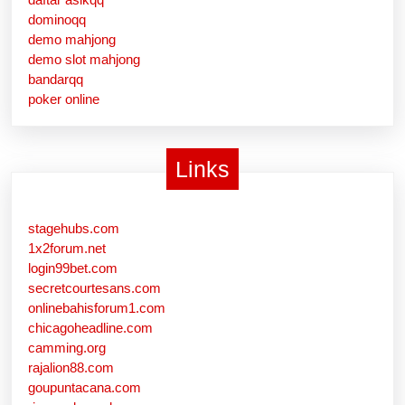
dominoqq
demo mahjong
demo slot mahjong
bandarqq
poker online
Links
stagehubs.com
1x2forum.net
login99bet.com
secretcourtesans.com
onlinebahisforum1.com
chicagoheadline.com
camming.org
rajalion88.com
goupuntacana.com