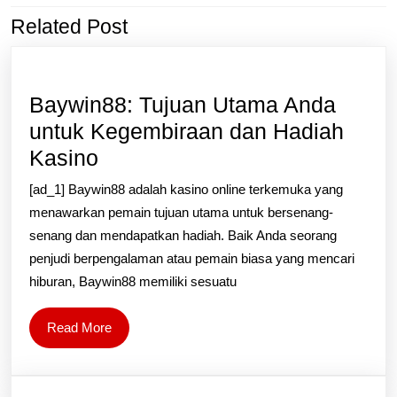
Related Post
Previous
Next
post:
post:
Baywin88: Tujuan Utama Anda
untuk Kegembiraan dan Hadiah
Baywin88:
Kasino
Tujuan
[ad_1] Baywin88 adalah kasino online terkemuka yang
Utama
menawarkan pemain tujuan utama untuk bersenang-
Anda
senang dan mendapatkan hadiah. Baik Anda seorang
penjudi berpengalaman atau pemain biasa yang mencari
untuk
hiburan, Baywin88 memiliki sesuatu
Kegembiraan
dan
Read
Read More
Hadiah
More
Kasino