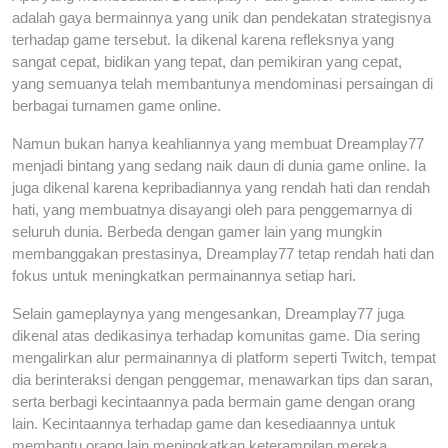
adalah gaya bermainnya yang unik dan pendekatan strategisnya
terhadap game tersebut. Ia dikenal karena refleksnya yang
sangat cepat, bidikan yang tepat, dan pemikiran yang cepat,
yang semuanya telah membantunya mendominasi persaingan di
berbagai turnamen game online.
Namun bukan hanya keahliannya yang membuat Dreamplay77
menjadi bintang yang sedang naik daun di dunia game online. Ia
juga dikenal karena kepribadiannya yang rendah hati dan rendah
hati, yang membuatnya disayangi oleh para penggemarnya di
seluruh dunia. Berbeda dengan gamer lain yang mungkin
membanggakan prestasinya, Dreamplay77 tetap rendah hati dan
fokus untuk meningkatkan permainannya setiap hari.
Selain gameplaynya yang mengesankan, Dreamplay77 juga
dikenal atas dedikasinya terhadap komunitas game. Dia sering
mengalirkan alur permainannya di platform seperti Twitch, tempat
dia berinteraksi dengan penggemar, menawarkan tips dan saran,
serta berbagi kecintaannya pada bermain game dengan orang
lain. Kecintaannya terhadap game dan kesediaannya untuk
membantu orang lain meningkatkan keterampilan mereka