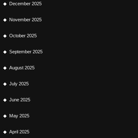
December 2025
November 2025
October 2025
September 2025
August 2025
July 2025
June 2025
May 2025
April 2025