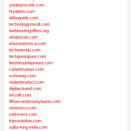
youlearncode.com
fxyatirim.com
abbuguide.com
technologyresult.com
webhostingoffers.org
whatszow.com
ehomeamerca.com
techintendo.com
techgreenpure.com
bestdropshipstore.com
cartelreviews.com
surfsway.com
nailartproduct.com
digitactseed.com
lvlcraft.com
90secondmoneyloans.com
xenmicro.com
rodrovers.com
tripssolution.com
satta-king-india.com