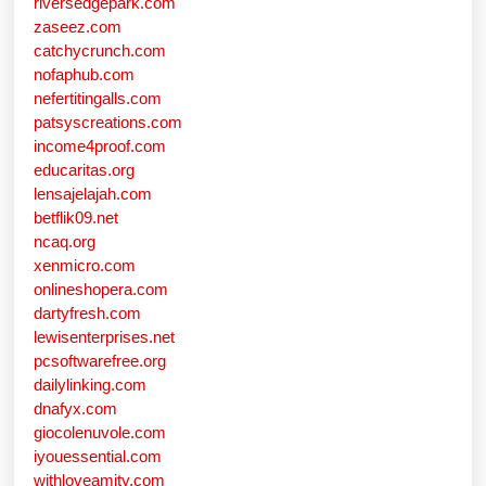
riversedgepark.com
zaseez.com
catchycrunch.com
nofaphub.com
nefertitingalls.com
patsyscreations.com
income4proof.com
educaritas.org
lensajelajah.com
betflik09.net
ncaq.org
xenmicro.com
onlineshopera.com
dartyfresh.com
lewisenterprises.net
pcsoftwarefree.org
dailylinking.com
dnafyx.com
giocolenuvole.com
iyouessential.com
withloveamity.com