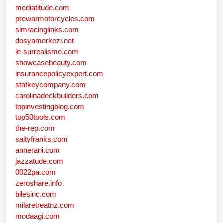
mediatitude.com
prewarmotorcycles.com
simracinglinks.com
dosyamerkezi.net
le-surrealisme.com
showcasebeauty.com
insurancepolicyexpert.com
statkeycompany.com
carolinadeckbuilders.com
topinvestingblog.com
top50tools.com
the-rep.com
saltyfranks.com
annerani.com
jazzatude.com
0022pa.com
zeroshare.info
bilesinc.com
milaretreatnz.com
modaagi.com