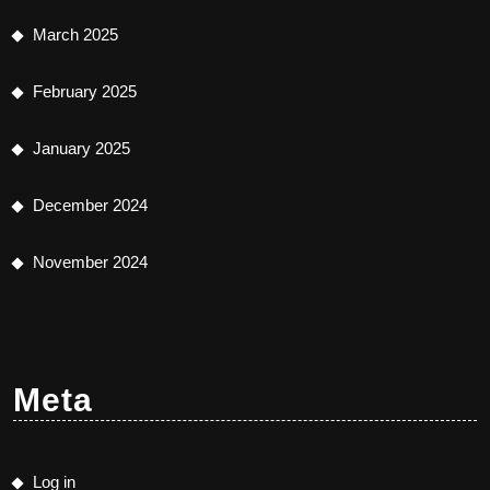
March 2025
February 2025
January 2025
December 2024
November 2024
Meta
Log in