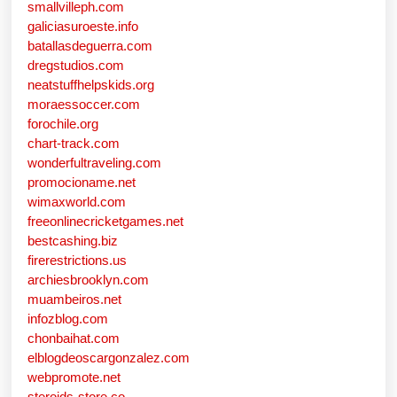
smallvilleph.com
galiciasuroeste.info
batallasdeguerra.com
dregstudios.com
neatstuffhelpskids.org
moraessoccer.com
forochile.org
chart-track.com
wonderfultraveling.com
promocioname.net
wimaxworld.com
freeonlinecricketgames.net
bestcashing.biz
firerestrictions.us
archiesbrooklyn.com
muambeiros.net
infozblog.com
chonbaihat.com
elblogdeoscargonzalez.com
webpromote.net
steroids-store.co