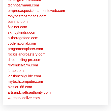
technoarmaan.com
empresasposicionamientoweb.com
tonybestcosmetics.com
buzznc.com
fxjoiner.com
skinbykindra.com
alltherageface.com
codenational.com
progameexplorer.com
rockislandroastery.com
directselling-pro.com
revenuealarm.com
lurab.com
ignitioncoilguide.com
mytechcomputer.com
bioslot168.com
artsandcraftsauthority.com
webservicelive.com