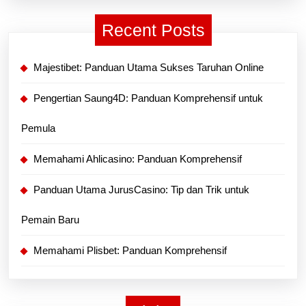
Recent Posts
Majestibet: Panduan Utama Sukses Taruhan Online
Pengertian Saung4D: Panduan Komprehensif untuk
Pemula
Memahami Ahlicasino: Panduan Komprehensif
Panduan Utama JurusCasino: Tip dan Trik untuk
Pemain Baru
Memahami Plisbet: Panduan Komprehensif