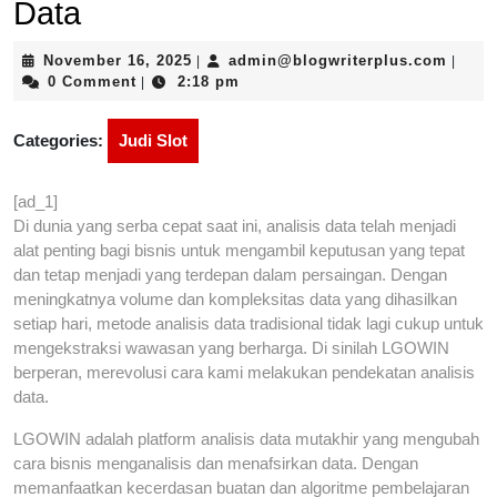
Data
November
admin
November 16, 2025
admin@blogwriterplus.com
|
|
16,
0 Comment
2:18 pm
|
2025
Categories:
Judi Slot
[ad_1]
Di dunia yang serba cepat saat ini, analisis data telah menjadi
alat penting bagi bisnis untuk mengambil keputusan yang tepat
dan tetap menjadi yang terdepan dalam persaingan. Dengan
meningkatnya volume dan kompleksitas data yang dihasilkan
setiap hari, metode analisis data tradisional tidak lagi cukup untuk
mengekstraksi wawasan yang berharga. Di sinilah LGOWIN
berperan, merevolusi cara kami melakukan pendekatan analisis
data.
LGOWIN adalah platform analisis data mutakhir yang mengubah
cara bisnis menganalisis dan menafsirkan data. Dengan
memanfaatkan kecerdasan buatan dan algoritme pembelajaran