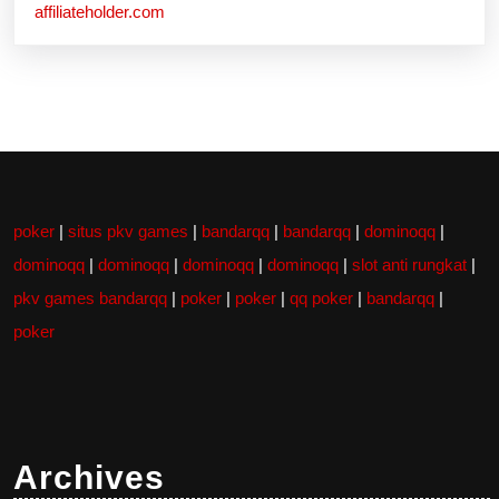
affiliateholder.com
poker
|
situs pkv games
|
bandarqq
|
bandarqq
|
dominoqq
|
dominoqq
|
dominoqq
|
dominoqq
|
dominoqq
|
slot anti rungkat
|
pkv games bandarqq
|
poker
|
poker
|
qq poker
|
bandarqq
|
poker
Archives