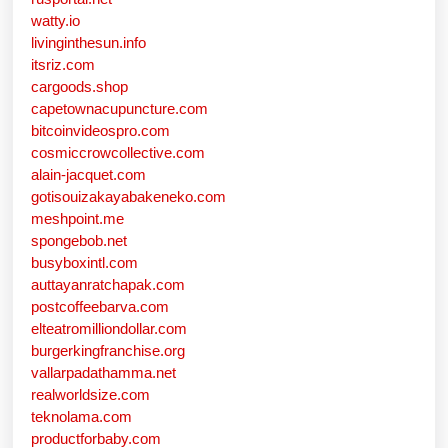
watty.io
livinginthesun.info
itsriz.com
cargoods.shop
capetownacupuncture.com
bitcoinvideospro.com
cosmiccrowcollective.com
alain-jacquet.com
gotisouizakayabakeneko.com
meshpoint.me
spongebob.net
busyboxintl.com
auttayanratchapak.com
postcoffeebarva.com
elteatromilliondollar.com
burgerkingfranchise.org
vallarpadathamma.net
realworldsize.com
teknolama.com
productforbaby.com