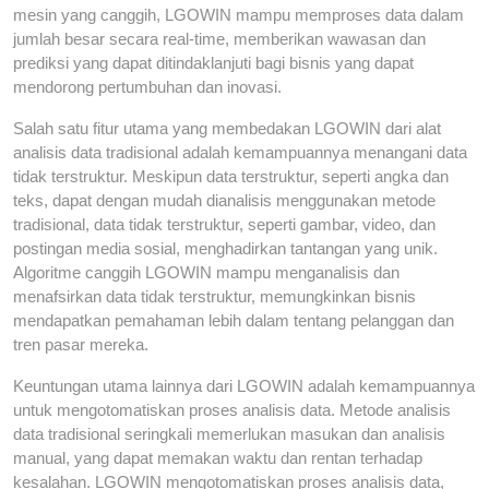
mesin yang canggih, LGOWIN mampu memproses data dalam
jumlah besar secara real-time, memberikan wawasan dan
prediksi yang dapat ditindaklanjuti bagi bisnis yang dapat
mendorong pertumbuhan dan inovasi.
Salah satu fitur utama yang membedakan LGOWIN dari alat
analisis data tradisional adalah kemampuannya menangani data
tidak terstruktur. Meskipun data terstruktur, seperti angka dan
teks, dapat dengan mudah dianalisis menggunakan metode
tradisional, data tidak terstruktur, seperti gambar, video, dan
postingan media sosial, menghadirkan tantangan yang unik.
Algoritme canggih LGOWIN mampu menganalisis dan
menafsirkan data tidak terstruktur, memungkinkan bisnis
mendapatkan pemahaman lebih dalam tentang pelanggan dan
tren pasar mereka.
Keuntungan utama lainnya dari LGOWIN adalah kemampuannya
untuk mengotomatiskan proses analisis data. Metode analisis
data tradisional seringkali memerlukan masukan dan analisis
manual, yang dapat memakan waktu dan rentan terhadap
kesalahan. LGOWIN mengotomatiskan proses analisis data,