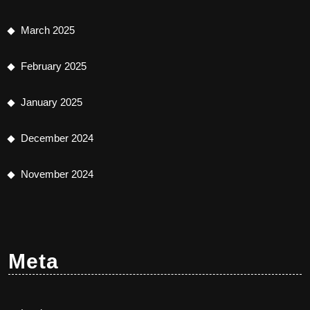
March 2025
February 2025
January 2025
December 2024
November 2024
Meta