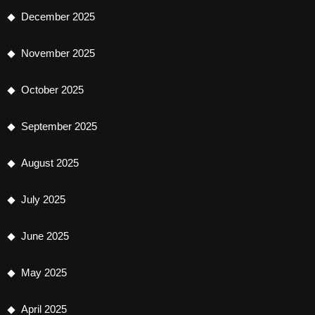
December 2025
November 2025
October 2025
September 2025
August 2025
July 2025
June 2025
May 2025
April 2025