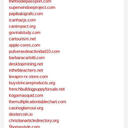
thefoodiepassport.com
superwindowproject.com
papibakigrafo.com
icanhazjs.com
canimpact.org
goviralstudy.com
cartourism.net
apple-cores.com
pulserasdeactividad10.com
barbaracarlotti.com
desktopmining.net
inthebleachers.net
lexapro-rx-store.com
buyskincareproducts.org
frenchbulldogpuppyforsale.net
kogamasquid.com
themultiplicationtablechart.com
casinoglamour.org
dextercoin.io
christianarticledirectory.org
5homestyle.com