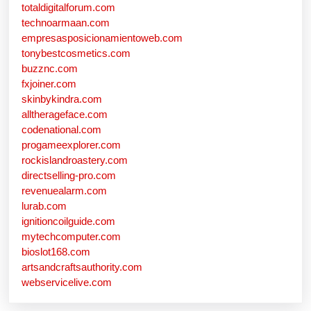
totaldigitalforum.com
technoarmaan.com
empresasposicionamientoweb.com
tonybestcosmetics.com
buzznc.com
fxjoiner.com
skinbykindra.com
alltherageface.com
codenational.com
progameexplorer.com
rockislandroastery.com
directselling-pro.com
revenuealarm.com
lurab.com
ignitioncoilguide.com
mytechcomputer.com
bioslot168.com
artsandcraftsauthority.com
webservicelive.com