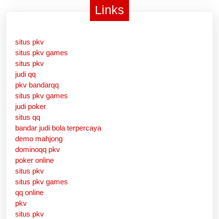
Links
situs pkv
situs pkv games
situs pkv
judi qq
pkv bandarqq
situs pkv games
judi poker
situs qq
bandar judi bola terpercaya
demo mahjong
dominoqq pkv
poker online
situs pkv
situs pkv games
qq online
pkv
situs pkv