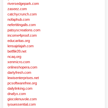
riversedgepark.com
zaseez.com
catchycrunch.com
nofaphub.com
nefertitingalls.com
patsyscreations.com
income4proof.com
educaritas.org
lensajelajah.com
betflik09.net
ncaq.org
xenmicro.com
onlineshopera.com
dartyfresh.com
lewisenterprises.net
pcsoftwarefree.org
dailylinking.com
dnafyx.com
giocolenuvole.com
iyouessential.com