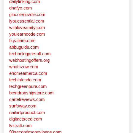
dailylinking.com
dnafyx.com
giocolenuvole.com
iyouessential.com
withloveamity.com
youlearncode.com
fxyatirim.com
abbuguide.com
technologyresult.com
webhostingoffers.org
whatszow.com
ehomeamerca.com
techintendo.com
techgreenpure.com
bestdropshipstore.com
cartelreviews.com
surfsway.com
nailartproduct.com
digitactseed.com
lvlcraft.com
90secondmoneyloans.com