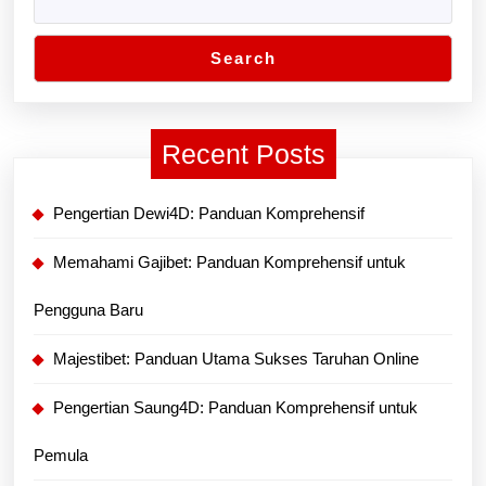
Search
Recent Posts
Pengertian Dewi4D: Panduan Komprehensif
Memahami Gajibet: Panduan Komprehensif untuk
Pengguna Baru
Majestibet: Panduan Utama Sukses Taruhan Online
Pengertian Saung4D: Panduan Komprehensif untuk
Pemula