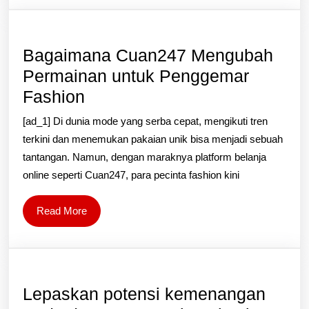
Bagaimana Cuan247 Mengubah
Permainan untuk Penggemar
Bagaimana
Fashion
Cuan247
[ad_1] Di dunia mode yang serba cepat, mengikuti tren
Mengubah
terkini dan menemukan pakaian unik bisa menjadi sebuah
Permainan
tantangan. Namun, dengan maraknya platform belanja
online seperti Cuan247, para pecinta fashion kini
untuk
Penggemar
Read
Read More
Fashion
More
Lepaskan potensi kemenangan