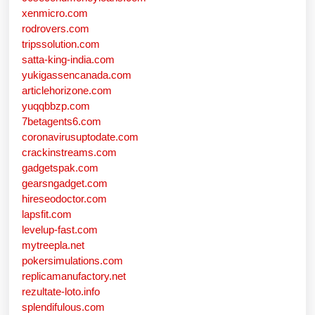
xenmicro.com
rodrovers.com
tripssolution.com
satta-king-india.com
yukigassencanada.com
articlehorizone.com
yuqqbbzp.com
7betagents6.com
coronavirusuptodate.com
crackinstreams.com
gadgetspak.com
gearsngadget.com
hireseodoctor.com
lapsfit.com
levelup-fast.com
mytreepla.net
pokersimulations.com
replicamanufactory.net
rezultate-loto.info
splendifulous.com