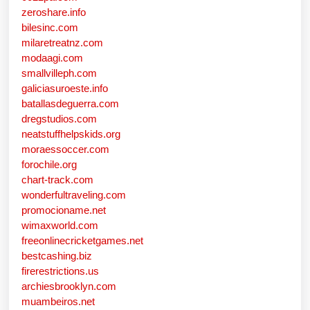
zeroshare.info
bilesinc.com
milaretreatnz.com
modaagi.com
smallvilleph.com
galiciasuroeste.info
batallasdeguerra.com
dregstudios.com
neatstuffhelpskids.org
moraessoccer.com
forochile.org
chart-track.com
wonderfultraveling.com
promocioname.net
wimaxworld.com
freeonlinecricketgames.net
bestcashing.biz
firerestrictions.us
archiesbrooklyn.com
muambeiros.net