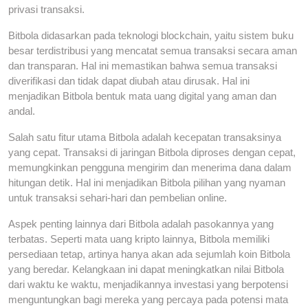
privasi transaksi.
Bitbola didasarkan pada teknologi blockchain, yaitu sistem buku
besar terdistribusi yang mencatat semua transaksi secara aman
dan transparan. Hal ini memastikan bahwa semua transaksi
diverifikasi dan tidak dapat diubah atau dirusak. Hal ini
menjadikan Bitbola bentuk mata uang digital yang aman dan
andal.
Salah satu fitur utama Bitbola adalah kecepatan transaksinya
yang cepat. Transaksi di jaringan Bitbola diproses dengan cepat,
memungkinkan pengguna mengirim dan menerima dana dalam
hitungan detik. Hal ini menjadikan Bitbola pilihan yang nyaman
untuk transaksi sehari-hari dan pembelian online.
Aspek penting lainnya dari Bitbola adalah pasokannya yang
terbatas. Seperti mata uang kripto lainnya, Bitbola memiliki
persediaan tetap, artinya hanya akan ada sejumlah koin Bitbola
yang beredar. Kelangkaan ini dapat meningkatkan nilai Bitbola
dari waktu ke waktu, menjadikannya investasi yang berpotensi
menguntungkan bagi mereka yang percaya pada potensi mata