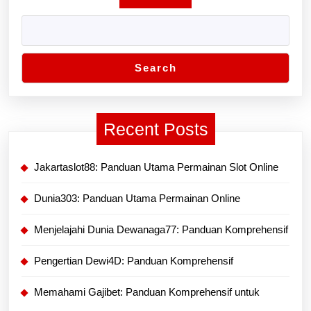
Search
Recent Posts
Jakartaslot88: Panduan Utama Permainan Slot Online
Dunia303: Panduan Utama Permainan Online
Menjelajahi Dunia Dewanaga77: Panduan Komprehensif
Pengertian Dewi4D: Panduan Komprehensif
Memahami Gajibet: Panduan Komprehensif untuk