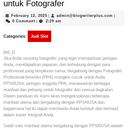
untuk Fotografer
February
admin@
February 12, 2025
admin@blogwriterplus.com
|
|
12,
0 Comment
2:29 am
|
2025
Categories:
Judi Slot
[ad_1]
Jika Anda seorang fotografer yang ingin memperluas jaringan
Anda, mendapatkan paparan, dan terhubung dengan para
profesional yang berpikiran sama, bergabung dengan Fotografer
Profesional Amerika (PPA) mungkin cocok untuk Anda.
PPSNUSA, jaringan anggota PPA, menawarkan berbagai
manfaat dan peluang untuk fotografer dari semua tingkatan.
Dalam panduan ini, kami akan mengeksplorasi beberapa
manfaat utama dari bergabung dengan PPSNUSA dan
bagaimana hal itu dapat membantu Anda tumbuh dan berhasil
dalam karier fotografi Anda.
Salah satu manfaat utama bergabung dengan PPSNUSA adalah