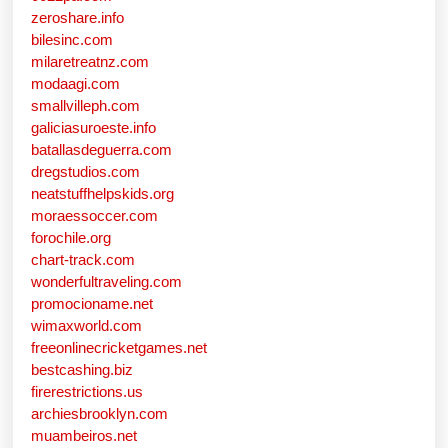
zeroshare.info
bilesinc.com
milaretreatnz.com
modaagi.com
smallvilleph.com
galiciasuroeste.info
batallasdeguerra.com
dregstudios.com
neatstuffhelpskids.org
moraessoccer.com
forochile.org
chart-track.com
wonderfultraveling.com
promocioname.net
wimaxworld.com
freeonlinecricketgames.net
bestcashing.biz
firerestrictions.us
archiesbrooklyn.com
muambeiros.net