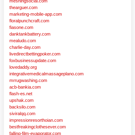
meshingsocial.com
thearguer.com
marketing-mobile-app.com
floralpunchcraft.com
fiasone.com
danktankbattery.com
mealudo.com
charlie-day.com
livedirectbettingpoker.com
foxbusinessupdate.com
lovedaddy.org
integrativemedicalmassageplano.com
mrrugwashing.com
acb-bankia.com
flash-es.net
upshak.com
backsilo.com
siviralqq.com
impressionresorthoian.com
bestfreakingclothesever.com
falling-film-evaporator.com