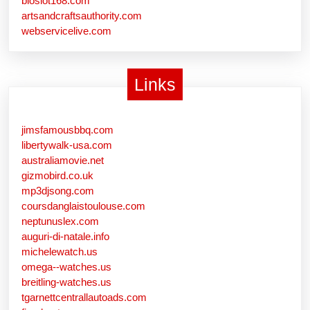
bioslot168.com
artsandcraftsauthority.com
webservicelive.com
Links
jimsfamousbbq.com
libertywalk-usa.com
australiamovie.net
gizmobird.co.uk
mp3djsong.com
coursdanglaistoulouse.com
neptunuslex.com
auguri-di-natale.info
michelewatch.us
omega--watches.us
breitling-watches.us
tgarnettcentrallautoads.com