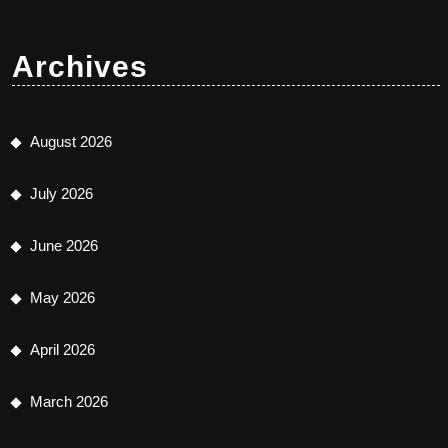
Archives
August 2026
July 2026
June 2026
May 2026
April 2026
March 2026