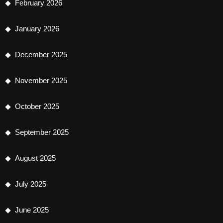
February 2026
January 2026
December 2025
November 2025
October 2025
September 2025
August 2025
July 2025
June 2025