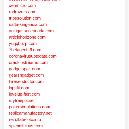
xenmicro.com
rodrovers.com
tripssolution.com
satta-king-india.com
yukigassencanada.com
articlehorizone.com
yuqqbbzp.com
7betagents6.com
coronavirusuptodate.com
crackinstreams.com
gadgetspak.com
gearsngadget.com
hireseodoctor.com
lapsfit.com
levelup-fast.com
mytreepla.net
pokersimulations.com
replicamanufactory.net
rezultate-loto.info
splendifulous.com