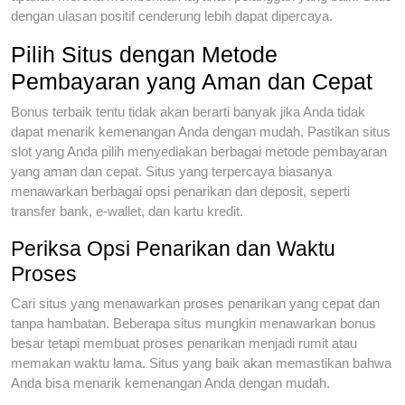
dengan ulasan positif cenderung lebih dapat dipercaya.
Pilih Situs dengan Metode
Pembayaran yang Aman dan Cepat
Bonus terbaik tentu tidak akan berarti banyak jika Anda tidak
dapat menarik kemenangan Anda dengan mudah. Pastikan situs
slot yang Anda pilih menyediakan berbagai metode pembayaran
yang aman dan cepat. Situs yang terpercaya biasanya
menawarkan berbagai opsi penarikan dan deposit, seperti
transfer bank, e-wallet, dan kartu kredit.
Periksa Opsi Penarikan dan Waktu
Proses
Cari situs yang menawarkan proses penarikan yang cepat dan
tanpa hambatan. Beberapa situs mungkin menawarkan bonus
besar tetapi membuat proses penarikan menjadi rumit atau
memakan waktu lama. Situs yang baik akan memastikan bahwa
Anda bisa menarik kemenangan Anda dengan mudah.