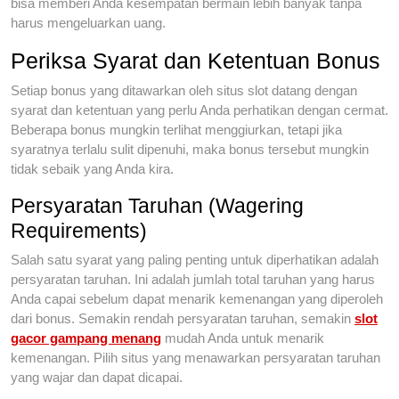
bisa memberi Anda kesempatan bermain lebih banyak tanpa
harus mengeluarkan uang.
Periksa Syarat dan Ketentuan Bonus
Setiap bonus yang ditawarkan oleh situs slot datang dengan
syarat dan ketentuan yang perlu Anda perhatikan dengan cermat.
Beberapa bonus mungkin terlihat menggiurkan, tetapi jika
syaratnya terlalu sulit dipenuhi, maka bonus tersebut mungkin
tidak sebaik yang Anda kira.
Persyaratan Taruhan (Wagering
Requirements)
Salah satu syarat yang paling penting untuk diperhatikan adalah
persyaratan taruhan. Ini adalah jumlah total taruhan yang harus
Anda capai sebelum dapat menarik kemenangan yang diperoleh
dari bonus. Semakin rendah persyaratan taruhan, semakin
slot
gacor gampang menang
mudah Anda untuk menarik
kemenangan. Pilih situs yang menawarkan persyaratan taruhan
yang wajar dan dapat dicapai.