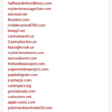
halfheardinthestillness.com
mybestmassagechair.com
ericreed.net
fluxetine.com
mobilecasino8760.com
betqq3.net
casinoloans5.us
CasinoAuction.us
kipooglecouk.us
mykitchennhome.com
aumoulinvert.com
thefoodiepassport.com
superwindowproject.com
papibakigrafo.com
icanhazjs.com
canimpact.org
goviralstudy.com
cartourism.net
apple-cores.com
pulserasdeactividad10.com