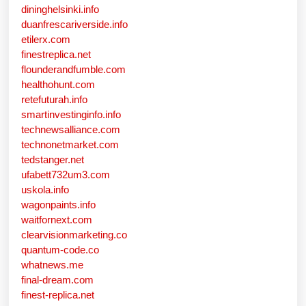
dininghelsinki.info
duanfrescariverside.info
etilerx.com
finestreplica.net
flounderandfumble.com
healthohunt.com
retefuturah.info
smartinvestinginfo.info
technewsalliance.com
technonetmarket.com
tedstanger.net
ufabett732um3.com
uskola.info
wagonpaints.info
waitfornext.com
clearvisionmarketing.co
quantum-code.co
whatnews.me
final-dream.com
finest-replica.net