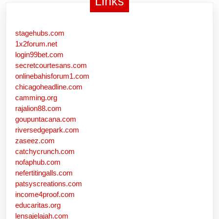
Links
stagehubs.com
1x2forum.net
login99bet.com
secretcourtesans.com
onlinebahisforum1.com
chicagoheadline.com
camming.org
rajalion88.com
goupuntacana.com
riversedgepark.com
zaseez.com
catchycrunch.com
nofaphub.com
nefertitingalls.com
patsyscreations.com
income4proof.com
educaritas.org
lensajelajah.com