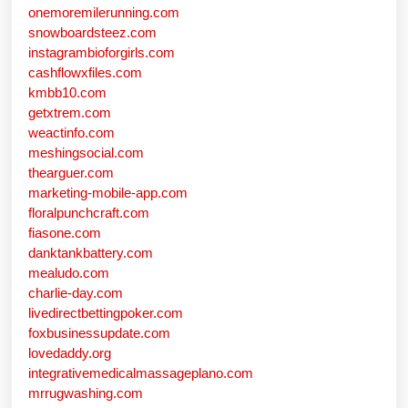
onemoremilerunning.com
snowboardsteez.com
instagrambioforgirls.com
cashflowxfiles.com
kmbb10.com
getxtrem.com
weactinfo.com
meshingsocial.com
thearguer.com
marketing-mobile-app.com
floralpunchcraft.com
fiasone.com
danktankbattery.com
mealudo.com
charlie-day.com
livedirectbettingpoker.com
foxbusinessupdate.com
lovedaddy.org
integrativemedicalmassageplano.com
mrrugwashing.com