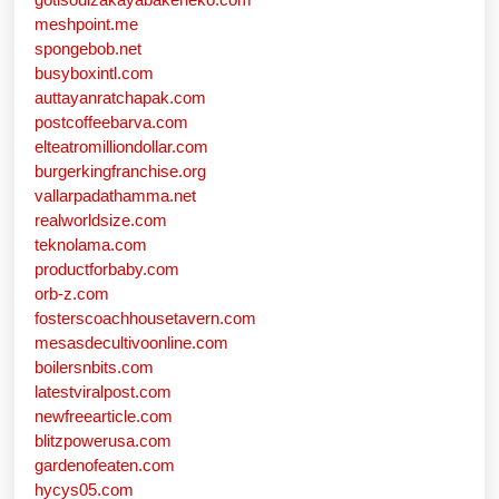
meshpoint.me
spongebob.net
busyboxintl.com
auttayanratchapak.com
postcoffeebarva.com
elteatromilliondollar.com
burgerkingfranchise.org
vallarpadathamma.net
realworldsize.com
teknolama.com
productforbaby.com
orb-z.com
fosterscoachhousetavern.com
mesasdecultivoonline.com
boilersnbits.com
latestviralpost.com
newfreearticle.com
blitzpowerusa.com
gardenofeaten.com
hycys05.com