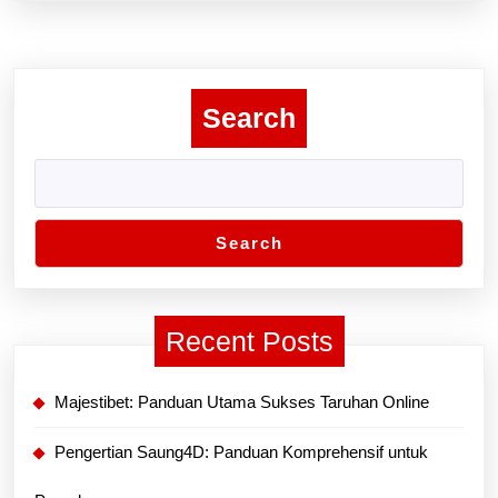
Search
Search
Recent Posts
Majestibet: Panduan Utama Sukses Taruhan Online
Pengertian Saung4D: Panduan Komprehensif untuk