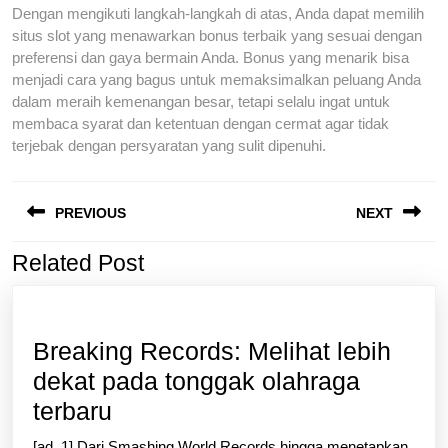
Dengan mengikuti langkah-langkah di atas, Anda dapat memilih
situs slot yang menawarkan bonus terbaik yang sesuai dengan
preferensi dan gaya bermain Anda. Bonus yang menarik bisa
menjadi cara yang bagus untuk memaksimalkan peluang Anda
dalam meraih kemenangan besar, tetapi selalu ingat untuk
membaca syarat dan ketentuan dengan cermat agar tidak
terjebak dengan persyaratan yang sulit dipenuhi.
Post
PREVIOUS
NEXT
navigation
Related Post
Previous
Next
post:
post:
Breaking Records: Melihat lebih
dekat pada tonggak olahraga
Breaking
terbaru
Records:
[ad_1] Dari Smashing World Records hingga menetapkan