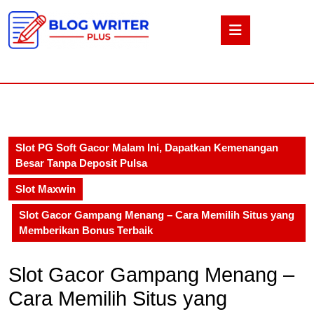
Skip
to
Open
content
Button
Skip
to
content
Slot PG Soft Gacor Malam Ini, Dapatkan Kemenangan
Besar Tanpa Deposit Pulsa
Slot Maxwin
Slot Gacor Gampang Menang – Cara Memilih Situs yang
Memberikan Bonus Terbaik
Slot Gacor Gampang Menang –
Cara Memilih Situs yang