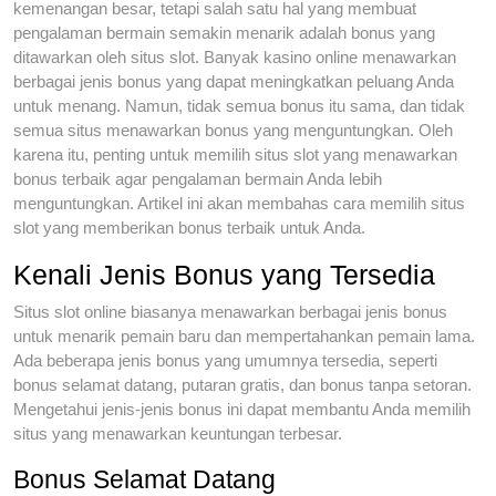
kemenangan besar, tetapi salah satu hal yang membuat
pengalaman bermain semakin menarik adalah bonus yang
ditawarkan oleh situs slot. Banyak kasino online menawarkan
berbagai jenis bonus yang dapat meningkatkan peluang Anda
untuk menang. Namun, tidak semua bonus itu sama, dan tidak
semua situs menawarkan bonus yang menguntungkan. Oleh
karena itu, penting untuk memilih situs slot yang menawarkan
bonus terbaik agar pengalaman bermain Anda lebih
menguntungkan. Artikel ini akan membahas cara memilih situs
slot yang memberikan bonus terbaik untuk Anda.
Kenali Jenis Bonus yang Tersedia
Situs slot online biasanya menawarkan berbagai jenis bonus
untuk menarik pemain baru dan mempertahankan pemain lama.
Ada beberapa jenis bonus yang umumnya tersedia, seperti
bonus selamat datang, putaran gratis, dan bonus tanpa setoran.
Mengetahui jenis-jenis bonus ini dapat membantu Anda memilih
situs yang menawarkan keuntungan terbesar.
Bonus Selamat Datang