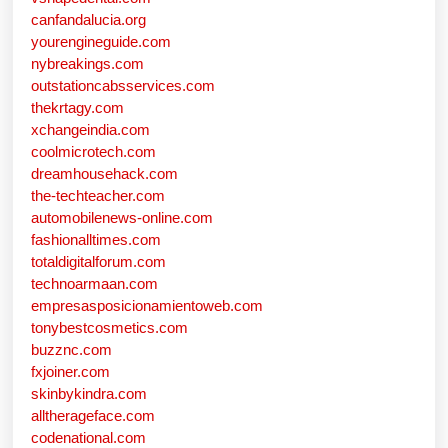
canfandalucia.org
yourengineguide.com
nybreakings.com
outstationcabsservices.com
thekrtagy.com
xchangeindia.com
coolmicrotech.com
dreamhousehack.com
the-techteacher.com
automobilenews-online.com
fashionalltimes.com
totaldigitalforum.com
technoarmaan.com
empresasposicionamientoweb.com
tonybestcosmetics.com
buzznc.com
fxjoiner.com
skinbykindra.com
alltherageface.com
codenational.com