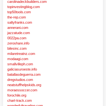
carolinadeckbuilders.com
topinvestingblog.com
top50tools.com
the-rep.com
saltyfranks.com
annerani.com
jazzatude.com
0022pa.com
zeroshare.info
bilesinc.com
milaretreatnz.com
modaagi.com
smallvilleph.com
galiciasuroeste.info
batallasdeguerra.com
dregstudios.com
neatstuffhelpskids.org
moraessoccer.com
forochile.org
chart-track.com
wonderfultraveling.com