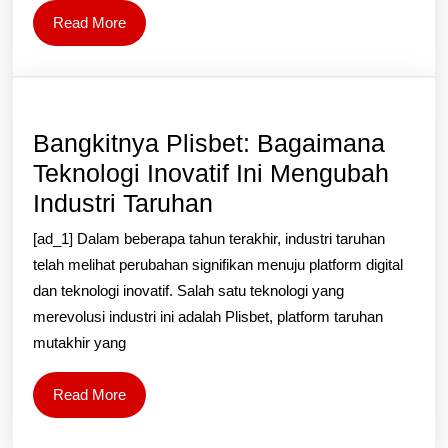
Read
Read More
More
Bangkitnya Plisbet: Bagaimana
Teknologi Inovatif Ini Mengubah
Bangkitnya
Industri Taruhan
Plisbet:
[ad_1] Dalam beberapa tahun terakhir, industri taruhan
Bagaimana
telah melihat perubahan signifikan menuju platform digital
Teknologi
dan teknologi inovatif. Salah satu teknologi yang
merevolusi industri ini adalah Plisbet, platform taruhan
Inovatif
mutakhir yang
Ini
Mengubah
Read
Read More
Industri
More
Taruhan