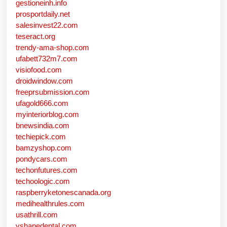
gestioneinh.info
prosportdaily.net
salesinvest22.com
teseract.org
trendy-ama-shop.com
ufabett732m7.com
visiofood.com
droidwindow.com
freeprsubmission.com
ufagold666.com
myinteriorblog.com
bnewsindia.com
techiepick.com
bamzyshop.com
pondycars.com
techonfutures.com
techoologic.com
raspberryketonescanada.org
medihealthrules.com
usathrill.com
vshapedental.com