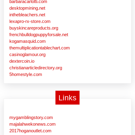
barbaracarlotti.com
desktopmining.net
inthebleachers.net
lexapro-rx-store.com
buyskincareproducts.org
frenchbulldogpuppyforsale.net
kogamasquid.com
themultiplicationtablechart.com
casinoglamour.org
dextercoin.io
christianarticledirectory.org
5homestyle.com
Links
mygamblingstory.com
majalahwekonews.com
2017hoganoutlet.com