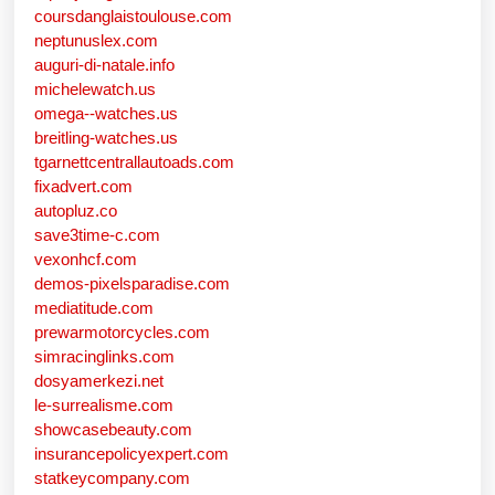
coursdanglaistoulouse.com
neptunuslex.com
auguri-di-natale.info
michelewatch.us
omega--watches.us
breitling-watches.us
tgarnettcentrallautoads.com
fixadvert.com
autopluz.co
save3time-c.com
vexonhcf.com
demos-pixelsparadise.com
mediatitude.com
prewarmotorcycles.com
simracinglinks.com
dosyamerkezi.net
le-surrealisme.com
showcasebeauty.com
insurancepolicyexpert.com
statkeycompany.com