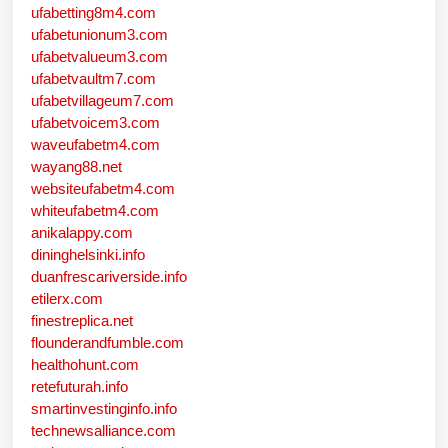
ufabetting8m4.com
ufabetunionum3.com
ufabetvalueum3.com
ufabetvaultm7.com
ufabetvillageum7.com
ufabetvoicem3.com
waveufabetm4.com
wayang88.net
websiteufabetm4.com
whiteufabetm4.com
anikalappy.com
dininghelsinki.info
duanfrescariverside.info
etilerx.com
finestreplica.net
flounderandfumble.com
healthohunt.com
retefuturah.info
smartinvestinginfo.info
technewsalliance.com