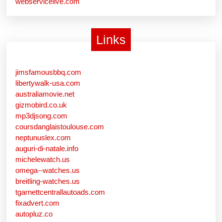
webservicelive.com
Links
jimsfamousbbq.com
libertywalk-usa.com
australiamovie.net
gizmobird.co.uk
mp3djsong.com
coursdanglaistoulouse.com
neptunuslex.com
auguri-di-natale.info
michelewatch.us
omega--watches.us
breitling-watches.us
tgarnettcentrallautoads.com
fixadvert.com
autopluz.co