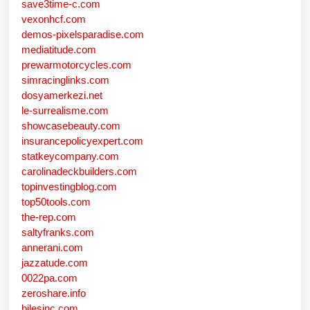
save3time-c.com
vexonhcf.com
demos-pixelsparadise.com
mediatitude.com
prewarmotorcycles.com
simracinglinks.com
dosyamerkezi.net
le-surrealisme.com
showcasebeauty.com
insurancepolicyexpert.com
statkeycompany.com
carolinadeckbuilders.com
topinvestingblog.com
top50tools.com
the-rep.com
saltyfranks.com
annerani.com
jazzatude.com
0022pa.com
zeroshare.info
bilesinc.com