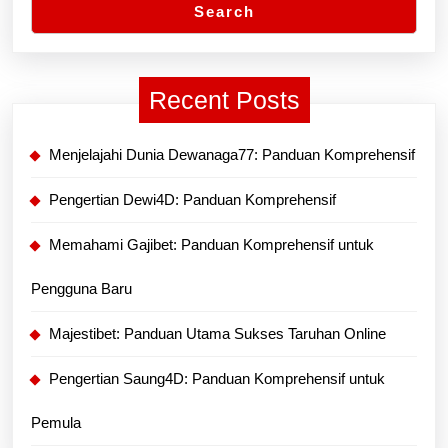
Search
Recent Posts
Menjelajahi Dunia Dewanaga77: Panduan Komprehensif
Pengertian Dewi4D: Panduan Komprehensif
Memahami Gajibet: Panduan Komprehensif untuk
Pengguna Baru
Majestibet: Panduan Utama Sukses Taruhan Online
Pengertian Saung4D: Panduan Komprehensif untuk
Pemula