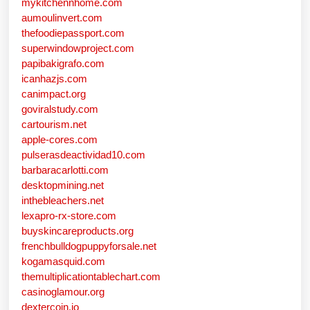
mykitchennhome.com
aumoulinvert.com
thefoodiepassport.com
superwindowproject.com
papibakigrafo.com
icanhazjs.com
canimpact.org
goviralstudy.com
cartourism.net
apple-cores.com
pulserasdeactividad10.com
barbaracarlotti.com
desktopmining.net
inthebleachers.net
lexapro-rx-store.com
buyskincareproducts.org
frenchbulldogpuppyforsale.net
kogamasquid.com
themultiplicationtablechart.com
casinoglamour.org
dextercoin.io