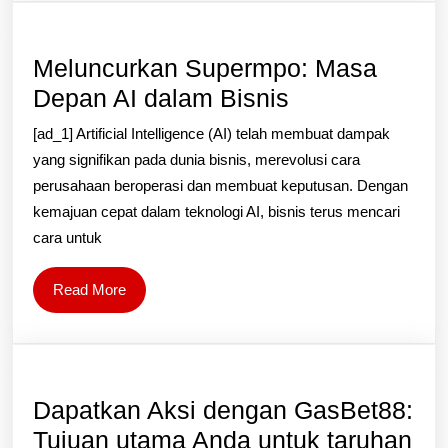
Meluncurkan Supermpo: Masa
Meluncurkan
Depan AI dalam Bisnis
Supermpo:
[ad_1] Artificial Intelligence (AI) telah membuat dampak
Masa
yang signifikan pada dunia bisnis, merevolusi cara
Depan
perusahaan beroperasi dan membuat keputusan. Dengan
kemajuan cepat dalam teknologi AI, bisnis terus mencari
AI
cara untuk
dalam
Bisnis
Read
Read More
More
Dapatkan Aksi dengan GasBet88:
Tujuan utama Anda untuk taruhan