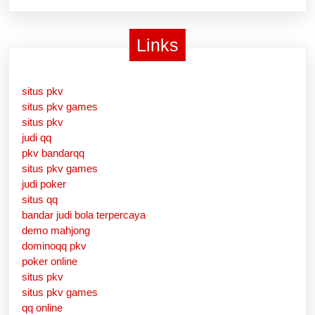
Links
situs pkv
situs pkv games
situs pkv
judi qq
pkv bandarqq
situs pkv games
judi poker
situs qq
bandar judi bola terpercaya
demo mahjong
dominoqq pkv
poker online
situs pkv
situs pkv games
qq online