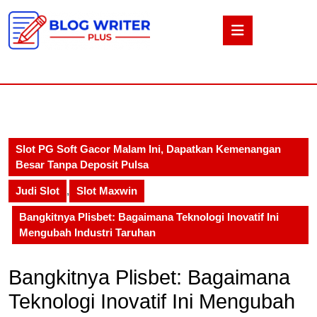
Skip
to
Open
content
Button
Skip
to
content
Slot PG Soft Gacor Malam Ini, Dapatkan Kemenangan
Besar Tanpa Deposit Pulsa
Judi Slot
,
Slot Maxwin
Bangkitnya Plisbet: Bagaimana Teknologi Inovatif Ini
Mengubah Industri Taruhan
Bangkitnya Plisbet: Bagaimana
Teknologi Inovatif Ini Mengubah