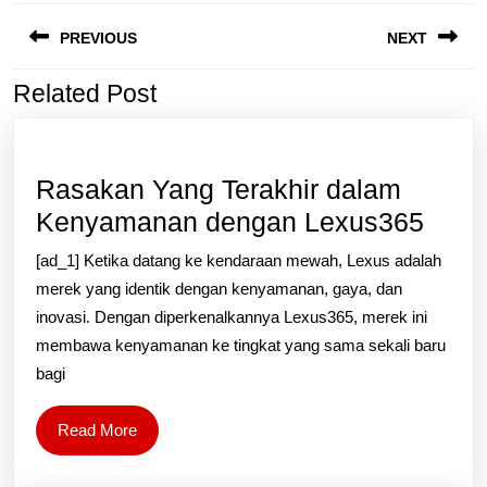
Post
PREVIOUS
NEXT
navigation
Related Post
Previous
Next
post:
post:
Rasakan Yang Terakhir dalam
Rasa
Kenyamanan dengan Lexus365
Yang
[ad_1] Ketika datang ke kendaraan mewah, Lexus adalah
Terak
merek yang identik dengan kenyamanan, gaya, dan
dala
inovasi. Dengan diperkenalkannya Lexus365, merek ini
membawa kenyamanan ke tingkat yang sama sekali baru
Ken
bagi
deng
Lexu
Read
Read More
More