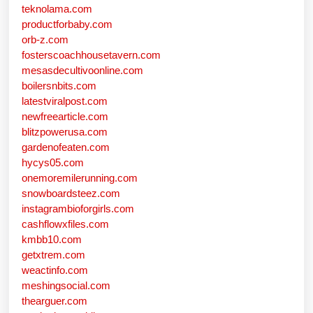
teknolama.com
productforbaby.com
orb-z.com
fosterscoachhousetavern.com
mesasdecultivoonline.com
boilersnbits.com
latestviralpost.com
newfreearticle.com
blitzpowerusa.com
gardenofeaten.com
hycys05.com
onemoremilerunning.com
snowboardsteez.com
instagrambioforgirls.com
cashflowxfiles.com
kmbb10.com
getxtrem.com
weactinfo.com
meshingsocial.com
thearguer.com