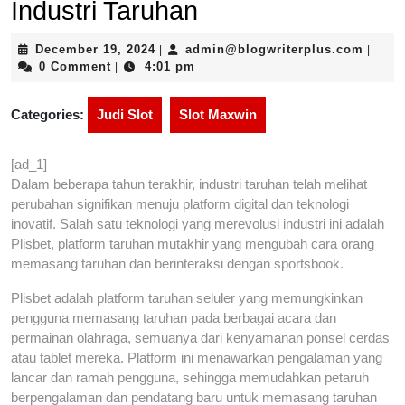
Industri Taruhan
December
admin
December 19, 2024
admin@blogwriterplus.com
|
|
19,
0 Comment
4:01 pm
|
2024
Categories:
Judi Slot
Slot Maxwin
[ad_1]
Dalam beberapa tahun terakhir, industri taruhan telah melihat
perubahan signifikan menuju platform digital dan teknologi
inovatif. Salah satu teknologi yang merevolusi industri ini adalah
Plisbet, platform taruhan mutakhir yang mengubah cara orang
memasang taruhan dan berinteraksi dengan sportsbook.
Plisbet adalah platform taruhan seluler yang memungkinkan
pengguna memasang taruhan pada berbagai acara dan
permainan olahraga, semuanya dari kenyamanan ponsel cerdas
atau tablet mereka. Platform ini menawarkan pengalaman yang
lancar dan ramah pengguna, sehingga memudahkan petaruh
berpengalaman dan pendatang baru untuk memasang taruhan