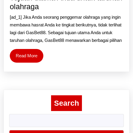
Dapatkan
olahraga
Aksi
[ad_1] Jika Anda seorang penggemar olahraga yang ingin
dengan
membawa hasrat Anda ke tingkat berikutnya, tidak terlihat
GasBet88:
lagi dari GasBet88. Sebagai tujuan utama Anda untuk
taruhan olahraga, GasBet88 menawarkan berbagai pilihan
Tujuan
utama
Read
Read More
Anda
More
untuk
taruhan
olahraga
Search