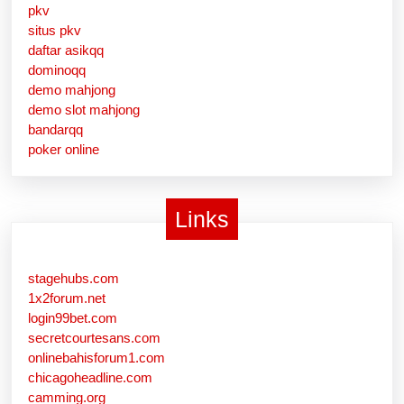
pkv
situs pkv
daftar asikqq
dominoqq
demo mahjong
demo slot mahjong
bandarqq
poker online
Links
stagehubs.com
1x2forum.net
login99bet.com
secretcourtesans.com
onlinebahisforum1.com
chicagoheadline.com
camming.org