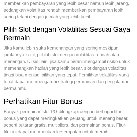
memberikan pembayaran yang lebih besar namun lebih jarang,
sedangkan volatilitas rendah memberikan pembayaran lebih
sering tetapi dengan jumlah yang lebih kecil.
Pilih Slot dengan Volatilitas Sesuai Gaya
Bermain
Jika kamu lebih suka kemenangan yang sering meskipun
jumlahnya kecil, pilihlah slot dengan volatilitas rendah atau
menengah. Di sisi lain, jika kamu berani mengambil risiko untuk
memenangkan hadiah yang lebih besar, slot dengan volatilitas
tinggi bisa menjadi pilihan yang tepat. Pemilihan volatilitas yang
tepat dapat mempengaruhi strategi permainan dan pengalaman
bermainmu.
Perhatikan Fitur Bonus
Banyak permainan slot PG dilengkapi dengan berbagai fitur
bonus yang dapat meningkatkan peluang untuk menang besar,
seperti putaran gratis, multipliers, dan permainan bonus. Fitur-
fitur ini dapat memberikan kesempatan untuk meraih