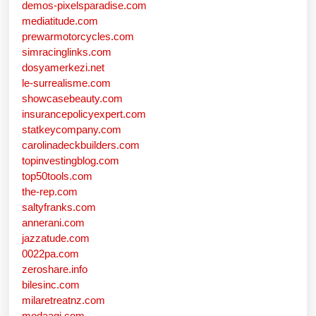
demos-pixelsparadise.com
mediatitude.com
prewarmotorcycles.com
simracinglinks.com
dosyamerkezi.net
le-surrealisme.com
showcasebeauty.com
insurancepolicyexpert.com
statkeycompany.com
carolinadeckbuilders.com
topinvestingblog.com
top50tools.com
the-rep.com
saltyfranks.com
annerani.com
jazzatude.com
0022pa.com
zeroshare.info
bilesinc.com
milaretreatnz.com
modaagi.com