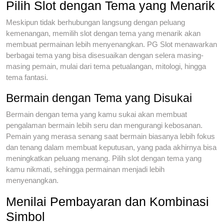
Pilih Slot dengan Tema yang Menarik
Meskipun tidak berhubungan langsung dengan peluang
kemenangan, memilih slot dengan tema yang menarik akan
membuat permainan lebih menyenangkan. PG Slot menawarkan
berbagai tema yang bisa disesuaikan dengan selera masing-
masing pemain, mulai dari tema petualangan, mitologi, hingga
tema fantasi.
Bermain dengan Tema yang Disukai
Bermain dengan tema yang kamu sukai akan membuat
pengalaman bermain lebih seru dan mengurangi kebosanan.
Pemain yang merasa senang saat bermain biasanya lebih fokus
dan tenang dalam membuat keputusan, yang pada akhirnya bisa
meningkatkan peluang menang. Pilih slot dengan tema yang
kamu nikmati, sehingga permainan menjadi lebih
menyenangkan.
Menilai Pembayaran dan Kombinasi
Simbol