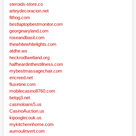
steroids-store.co
arteydecoracion.net
fithog.com
bestlaptopbestmonitor.com
georginaryland.com
roseandbasil.com
thewhitewhitelights.com
atdhe.ws
heckrodtwetland.org
halfheardinthestillness.com
mybestmassagechair.com
ericreed.net
fluxetine.com
mobilecasino8760.com
betqq3.net
casinoloans5.us
CasinoAuction.us
kipooglecouk.us
mykitchennhome.com
aumoulinvert.com