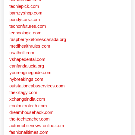
techiepick.com
bamzyshop.com
pondycars.com
techonfutures.com
techoologic.com
raspberryketonescanada.org
medihealthrules.com
usathrill.com
vshapedental.com
canfandalucia.org
yourengineguide.com
nybreakings.com
outstationcabsservices.com
thekrtagy.com
xchangeindia.com
coolmicrotech.com
dreamhousehack.com
the-techteacher.com
automobilenews-online.com
fashionalltimes.com