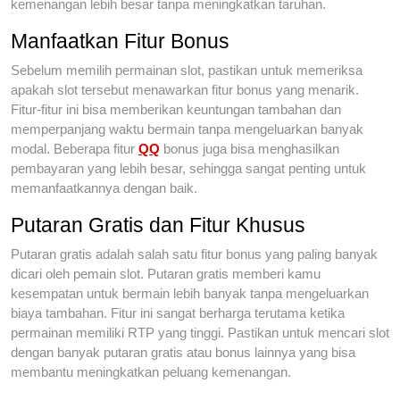
kemenangan lebih besar tanpa meningkatkan taruhan.
Manfaatkan Fitur Bonus
Sebelum memilih permainan slot, pastikan untuk memeriksa
apakah slot tersebut menawarkan fitur bonus yang menarik.
Fitur-fitur ini bisa memberikan keuntungan tambahan dan
memperpanjang waktu bermain tanpa mengeluarkan banyak
modal. Beberapa fitur
QQ
bonus juga bisa menghasilkan
pembayaran yang lebih besar, sehingga sangat penting untuk
memanfaatkannya dengan baik.
Putaran Gratis dan Fitur Khusus
Putaran gratis adalah salah satu fitur bonus yang paling banyak
dicari oleh pemain slot. Putaran gratis memberi kamu
kesempatan untuk bermain lebih banyak tanpa mengeluarkan
biaya tambahan. Fitur ini sangat berharga terutama ketika
permainan memiliki RTP yang tinggi. Pastikan untuk mencari slot
dengan banyak putaran gratis atau bonus lainnya yang bisa
membantu meningkatkan peluang kemenangan.