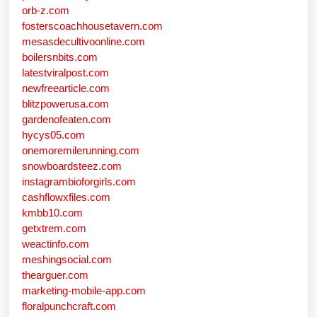
orb-z.com
fosterscoachhousetavern.com
mesasdecultivoonline.com
boilersnbits.com
latestviralpost.com
newfreearticle.com
blitzpowerusa.com
gardenofeaten.com
hycys05.com
onemoremilerunning.com
snowboardsteez.com
instagrambioforgirls.com
cashflowxfiles.com
kmbb10.com
getxtrem.com
weactinfo.com
meshingsocial.com
thearguer.com
marketing-mobile-app.com
floralpunchcraft.com