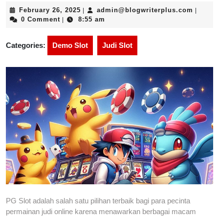
February
admin@
February 26, 2025
admin@blogwriterplus.com
|
|
26,
0 Comment
8:55 am
|
2025
Categories:
Demo Slot
Judi Slot
PG Slot adalah salah satu pilihan terbaik bagi para pecinta
permainan judi online karena menawarkan berbagai macam