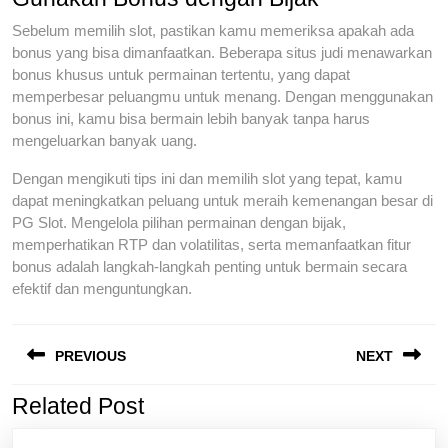
Sebelum memilih slot, pastikan kamu memeriksa apakah ada
bonus yang bisa dimanfaatkan. Beberapa situs judi menawarkan
bonus khusus untuk permainan tertentu, yang dapat
memperbesar peluangmu untuk menang. Dengan menggunakan
bonus ini, kamu bisa bermain lebih banyak tanpa harus
mengeluarkan banyak uang.
Dengan mengikuti tips ini dan memilih slot yang tepat, kamu
dapat meningkatkan peluang untuk meraih kemenangan besar di
PG Slot. Mengelola pilihan permainan dengan bijak,
memperhatikan RTP dan volatilitas, serta memanfaatkan fitur
bonus adalah langkah-langkah penting untuk bermain secara
efektif dan menguntungkan.
Post
PREVIOUS
NEXT
navigation
Related Post
Previous
Next
post:
post: