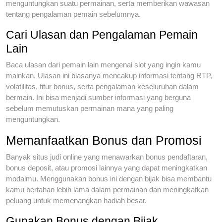
menguntungkan suatu permainan, serta memberikan wawasan
tentang pengalaman pemain sebelumnya.
Cari Ulasan dan Pengalaman Pemain
Lain
Baca ulasan dari pemain lain mengenai slot yang ingin kamu
mainkan. Ulasan ini biasanya mencakup informasi tentang RTP,
volatilitas, fitur bonus, serta pengalaman keseluruhan dalam
bermain. Ini bisa menjadi sumber informasi yang berguna
sebelum memutuskan permainan mana yang paling
menguntungkan.
Memanfaatkan Bonus dan Promosi
Banyak situs judi online yang menawarkan bonus pendaftaran,
bonus deposit, atau promosi lainnya yang dapat meningkatkan
modalmu. Menggunakan bonus ini dengan bijak bisa membantu
kamu bertahan lebih lama dalam permainan dan meningkatkan
peluang untuk memenangkan hadiah besar.
Gunakan Bonus dengan Bijak