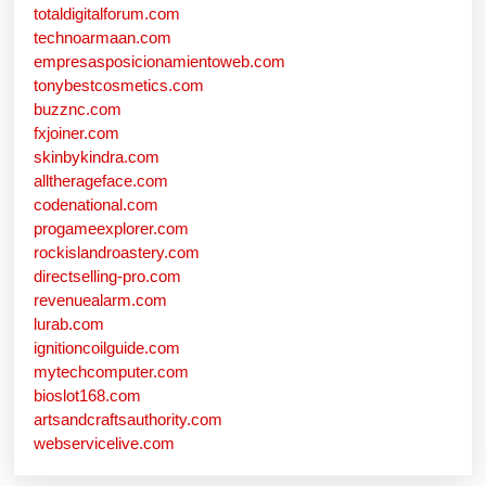
totaldigitalforum.com
technoarmaan.com
empresasposicionamientoweb.com
tonybestcosmetics.com
buzznc.com
fxjoiner.com
skinbykindra.com
alltherageface.com
codenational.com
progameexplorer.com
rockislandroastery.com
directselling-pro.com
revenuealarm.com
lurab.com
ignitioncoilguide.com
mytechcomputer.com
bioslot168.com
artsandcraftsauthority.com
webservicelive.com