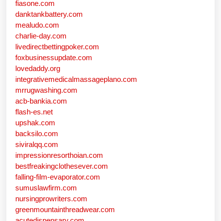
fiasone.com
danktankbattery.com
mealudo.com
charlie-day.com
livedirectbettingpoker.com
foxbusinessupdate.com
lovedaddy.org
integrativemedicalmassageplano.com
mrrugwashing.com
acb-bankia.com
flash-es.net
upshak.com
backsilo.com
siviralqq.com
impressionresorthoian.com
bestfreakingclothesever.com
falling-film-evaporator.com
sumuslawfirm.com
nursingprowriters.com
greenmountainthreadwear.com
acutedispensary.com