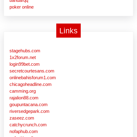
bandarqq
poker online
Links
stagehubs.com
1x2forum.net
login99bet.com
secretcourtesans.com
onlinebahisforum1.com
chicagoheadline.com
camming.org
rajalion88.com
goupuntacana.com
riversedgepark.com
zaseez.com
catchycrunch.com
nofaphub.com