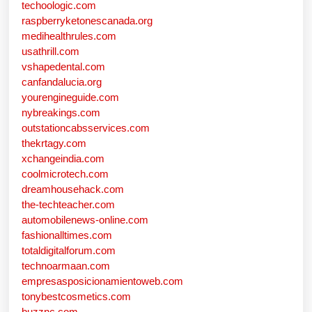
techoologic.com
raspberryketonescanada.org
medihealthrules.com
usathrill.com
vshapedental.com
canfandalucia.org
yourengineguide.com
nybreakings.com
outstationcabsservices.com
thekrtagy.com
xchangeindia.com
coolmicrotech.com
dreamhousehack.com
the-techteacher.com
automobilenews-online.com
fashionalltimes.com
totaldigitalforum.com
technoarmaan.com
empresasposicionamientoweb.com
tonybestcosmetics.com
buzznc.com