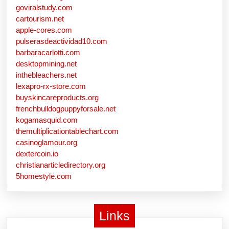
goviralstudy.com
cartourism.net
apple-cores.com
pulserasdeactividad10.com
barbaracarlotti.com
desktopmining.net
inthebleachers.net
lexapro-rx-store.com
buyskincareproducts.org
frenchbulldogpuppyforsale.net
kogamasquid.com
themultiplicationtablechart.com
casinoglamour.org
dextercoin.io
christianarticledirectory.org
5homestyle.com
Links