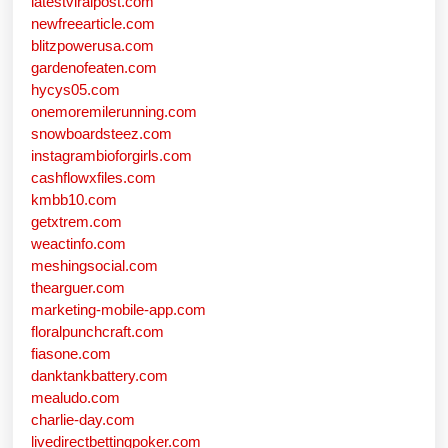
latestviralpost.com
newfreearticle.com
blitzpowerusa.com
gardenofeaten.com
hycys05.com
onemoremilerunning.com
snowboardsteez.com
instagrambioforgirls.com
cashflowxfiles.com
kmbb10.com
getxtrem.com
weactinfo.com
meshingsocial.com
thearguer.com
marketing-mobile-app.com
floralpunchcraft.com
fiasone.com
danktankbattery.com
mealudo.com
charlie-day.com
livedirectbettingpoker.com