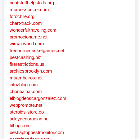
neatstuffhelpskids.org
moraessoccer.com
forochile.org
chart-track.com
wonderfultraveling.com
promocioname.net
wimaxworld.com
freeonlinecricketgames.net
bestcashing.biz
firerestrictions.us
archiesbrooklyn.com
muambeiros.net
infozblog.com
chonbaihat.com
elblogdeoscargonzalez.com
webpromote.net
steroids-store.co
arteydecoracion.net
fithog.com
bestlaptopbestmonitor.com