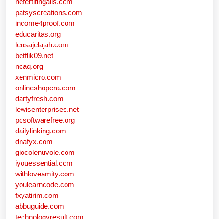
nefertitingalls.com
patsyscreations.com
income4proof.com
educaritas.org
lensajelajah.com
betflik09.net
ncaq.org
xenmicro.com
onlineshopera.com
dartyfresh.com
lewisenterprises.net
pcsoftwarefree.org
dailylinking.com
dnafyx.com
giocolenuvole.com
iyouessential.com
withloveamity.com
youlearncode.com
fxyatirim.com
abbuguide.com
technologyresult.com