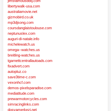
jimsfamousbbq.com
libertywalk-usa.com
australiamovie.net
gizmobird.co.uk
mp3djsong.com
coursdanglaistoulouse.com
neptunuslex.com
auguri-di-natale.info
michelewatch.us
omega--watches.us
breitling-watches.us
tgarnettcentrallautoads.com
fixadvert.com
autopluz.co
save3time-c.com
vexonhcf.com
demos-pixelsparadise.com
mediatitude.com
prewarmotorcycles.com
simracinglinks.com
dosyamerkezi.net