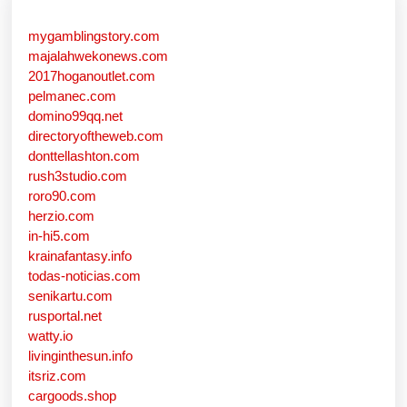
mygamblingstory.com
majalahwekonews.com
2017hoganoutlet.com
pelmanec.com
domino99qq.net
directoryoftheweb.com
donttellashton.com
rush3studio.com
roro90.com
herzio.com
in-hi5.com
krainafantasy.info
todas-noticias.com
senikartu.com
rusportal.net
watty.io
livinginthesun.info
itsriz.com
cargoods.shop