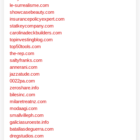
le-surrealisme.com
showcasebeauty.com
insurancepolicyexpert.com
statkeycompany.com
carolinadeckbuilders.com
topinvestingblog.com
top50tools.com
the-rep.com
saltyfranks.com
annerani.com
jazzatude.com
0022pa.com
zeroshare.info
bilesinc.com
milaretreatnz.com
modaagi.com
smallvilleph.com
galiciasuroeste.info
batallasdeguerra.com
dregstudios.com