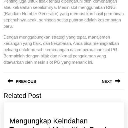
Penting juga untuk tidak terlalu dipengaruhi oleh kemenangan
atau kekalahan sebelumnya. Mesin slot menggunakan RNG
(Random Number Generator) yang memastikan hasil permainan
sepenuhnya acak, sehingga setiap putaran adalah kesempatan
baru.
Dengan menggabungkan strategi yang tepat, manajemen
keuangan yang baik, dan kesabaran, Anda bisa meningkatkan
peluang untuk meraih kemenangan dalam permainan slot PG.
Bermainlah dengan bijak dan nikmati pengalaman yang
ditawarkan oleh mesin slot PG yang menarik ini.
Post
PREVIOUS
NEXT
navigation
Related Post
Previous
Next
post:
post:
Mengungkap Keindahan