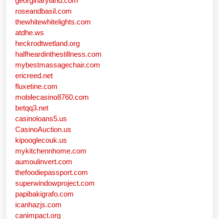
georginaryland.com
roseandbasil.com
thewhitewhitelights.com
atdhe.ws
heckrodtwetland.org
halfheardinthestillness.com
mybestmassagechair.com
ericreed.net
fluxetine.com
mobilecasino8760.com
betqq3.net
casinoloans5.us
CasinoAuction.us
kipooglecouk.us
mykitchennhome.com
aumoulinvert.com
thefoodiepassport.com
superwindowproject.com
papibakigrafo.com
icanhazjs.com
canimpact.org