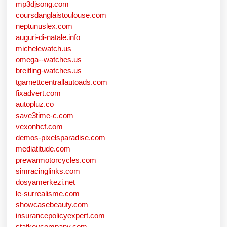
mp3djsong.com
coursdanglaistoulouse.com
neptunuslex.com
auguri-di-natale.info
michelewatch.us
omega--watches.us
breitling-watches.us
tgarnettcentrallautoads.com
fixadvert.com
autopluz.co
save3time-c.com
vexonhcf.com
demos-pixelsparadise.com
mediatitude.com
prewarmotorcycles.com
simracinglinks.com
dosyamerkezi.net
le-surrealisme.com
showcasebeauty.com
insurancepolicyexpert.com
statkeycompany.com