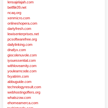
lensajelajah.com
betflik09.net
ncaq.org
xenmicro.com
onlineshopera.com
dartyfresh.com
lewisenterprises.net
pcsoftwarefree.org
dailylinking.com
dnafyx.com
giocolenuvole.com
iyouessential.com
withloveamity.com
youlearncode.com
fxyatirim.com
abbuguide.com
technologyresult.com
webhostingoffers.org
whatszow.com
ehomeamerca.com