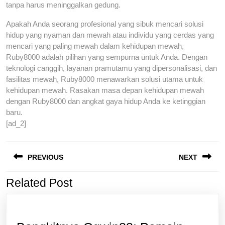
tanpa harus meninggalkan gedung.
Apakah Anda seorang profesional yang sibuk mencari solusi
hidup yang nyaman dan mewah atau individu yang cerdas yang
mencari yang paling mewah dalam kehidupan mewah,
Ruby8000 adalah pilihan yang sempurna untuk Anda. Dengan
teknologi canggih, layanan pramutamu yang dipersonalisasi, dan
fasilitas mewah, Ruby8000 menawarkan solusi utama untuk
kehidupan mewah. Rasakan masa depan kehidupan mewah
dengan Ruby8000 dan angkat gaya hidup Anda ke ketinggian
baru.
[ad_2]
Post
PREVIOUS
NEXT
navigation
Related Post
Previous
Next
post:
post: