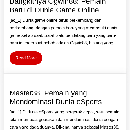
Bangkitnya Ogwin88: Pemain
Bangkitn
Baru di Dunia Game Online
Ogwin88:
[ad_1] Dunia game online terus berkembang dan
Pemain
berkembang, dengan pemain baru yang memasuki dunia
Baru
game setiap saat. Salah satu pendatang baru yang baru-
baru ini membuat heboh adalah Ogwin88, bintang yang
di
Dunia
Read
Read More
Game
More
Online
Master38: Pemain yang
Master3
Mendominasi Dunia eSports
Pemain
[ad_1] Di dunia eSports yang bergerak cepat, satu pemain
yang
telah membuat gebrakan dan mendominasi dunia dengan
Mendomi
cara yang tiada duanya. Dikenal hanya sebagai Master38,