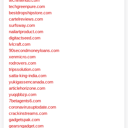
techintendo.com
techgreenpure.com
bestdropshipstore.com
cartelreviews.com
surfsway.com
nailartproduct.com
digitactseed.com
lvlcraft.com
90secondmoneyloans.com
xenmicro.com
rodrovers.com
tripssolution.com
satta-king-india.com
yukigassencanada.com
articlehorizone.com
yuqqbbzp.com
7betagents6.com
coronavirusuptodate.com
crackinstreams.com
gadgetspak.com
gearsngadget.com