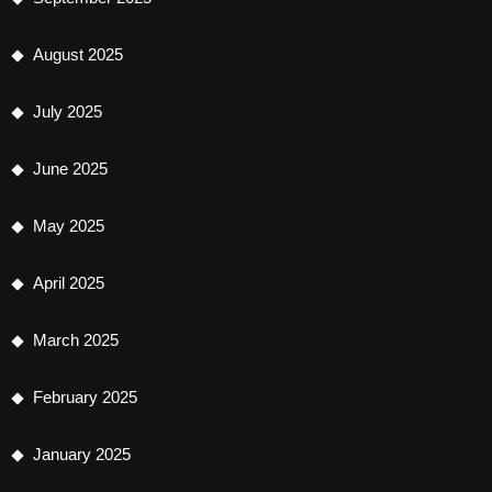
August 2025
July 2025
June 2025
May 2025
April 2025
March 2025
February 2025
January 2025