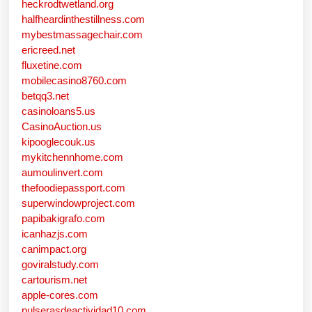
heckrodtwetland.org
halfheardinthestillness.com
mybestmassagechair.com
ericreed.net
fluxetine.com
mobilecasino8760.com
betqq3.net
casinoloans5.us
CasinoAuction.us
kipooglecouk.us
mykitchennhome.com
aumoulinvert.com
thefoodiepassport.com
superwindowproject.com
papibakigrafo.com
icanhazjs.com
canimpact.org
goviralstudy.com
cartourism.net
apple-cores.com
pulserasdeactividad10.com