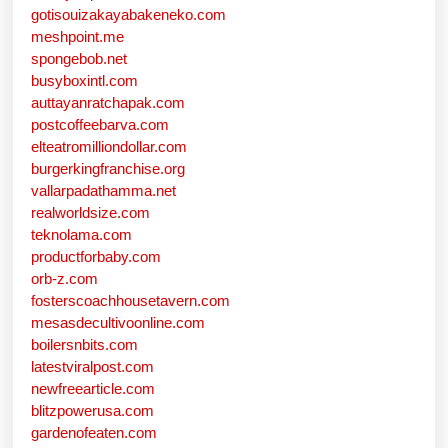
gotisouizakayabakeneko.com
meshpoint.me
spongebob.net
busyboxintl.com
auttayanratchapak.com
postcoffeebarva.com
elteatromilliondollar.com
burgerkingfranchise.org
vallarpadathamma.net
realworldsize.com
teknolama.com
productforbaby.com
orb-z.com
fosterscoachhousetavern.com
mesasdecultivoonline.com
boilersnbits.com
latestviralpost.com
newfreearticle.com
blitzpowerusa.com
gardenofeaten.com