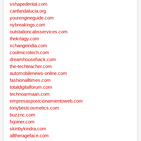
vshapedental.com
canfandalucia.org
yourengineguide.com
nybreakings.com
outstationcabsservices.com
thekrtagy.com
xchangeindia.com
coolmicrotech.com
dreamhousehack.com
the-techteacher.com
automobilenews-online.com
fashionalltimes.com
totaldigitalforum.com
technoarmaan.com
empresasposicionamientoweb.com
tonybestcosmetics.com
buzznc.com
fxjoiner.com
skinbykindra.com
alltherageface.com