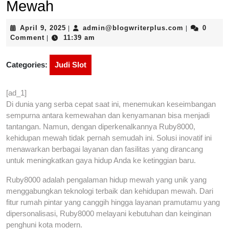
Mewah
April
admin@blog
April 9, 2025
admin@blogwriterplus.com
0
|
|
9,
Comment
11:39 am
|
2025
Categories:
Judi Slot
[ad_1]
Di dunia yang serba cepat saat ini, menemukan keseimbangan
sempurna antara kemewahan dan kenyamanan bisa menjadi
tantangan. Namun, dengan diperkenalkannya Ruby8000,
kehidupan mewah tidak pernah semudah ini. Solusi inovatif ini
menawarkan berbagai layanan dan fasilitas yang dirancang
untuk meningkatkan gaya hidup Anda ke ketinggian baru.
Ruby8000 adalah pengalaman hidup mewah yang unik yang
menggabungkan teknologi terbaik dan kehidupan mewah. Dari
fitur rumah pintar yang canggih hingga layanan pramutamu yang
dipersonalisasi, Ruby8000 melayani kebutuhan dan keinginan
penghuni kota modern.