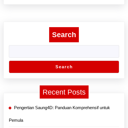
Search
Search
Recent Posts
Pengertian Saung4D: Panduan Komprehensif untuk
Pemula