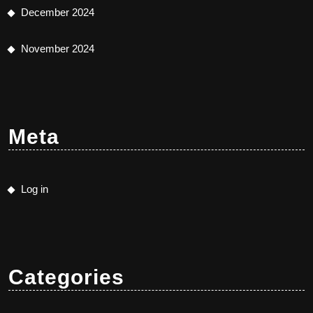
December 2024
November 2024
Meta
Log in
Categories