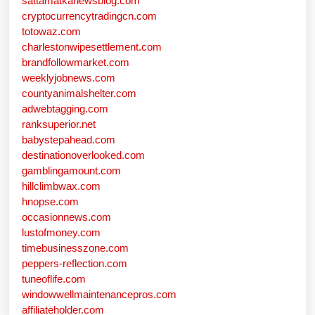
sattamatkanewsblog.com
cryptocurrencytradingcn.com
totowaz.com
charlestonwipesettlement.com
brandfollowmarket.com
weeklyjobnews.com
countyanimalshelter.com
adwebtagging.com
ranksuperior.net
babystepahead.com
destinationoverlooked.com
gamblingamount.com
hillclimbwax.com
hnopse.com
occasionnews.com
lustofmoney.com
timebusinesszone.com
peppers-reflection.com
tuneoflife.com
windowwellmaintenancepros.com
affiliateholder.com