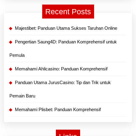
Recent Posts
Majestibet: Panduan Utama Sukses Taruhan Online
Pengertian Saung4D: Panduan Komprehensif untuk
Pemula
Memahami Ahlicasino: Panduan Komprehensif
Panduan Utama JurusCasino: Tip dan Trik untuk
Pemain Baru
Memahami Plisbet: Panduan Komprehensif