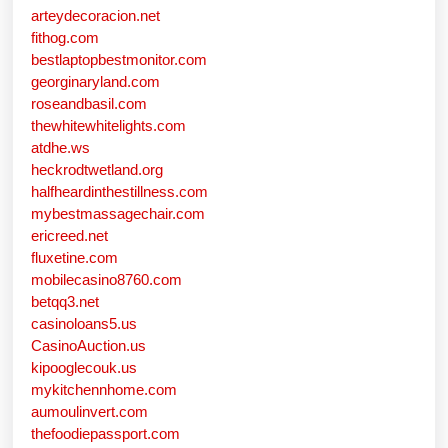
arteydecoracion.net
fithog.com
bestlaptopbestmonitor.com
georginaryland.com
roseandbasil.com
thewhitewhitelights.com
atdhe.ws
heckrodtwetland.org
halfheardinthestillness.com
mybestmassagechair.com
ericreed.net
fluxetine.com
mobilecasino8760.com
betqq3.net
casinoloans5.us
CasinoAuction.us
kipooglecouk.us
mykitchennhome.com
aumoulinvert.com
thefoodiepassport.com