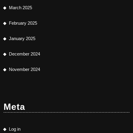
March 2025
February 2025
January 2025
December 2024
November 2024
Meta
Log in