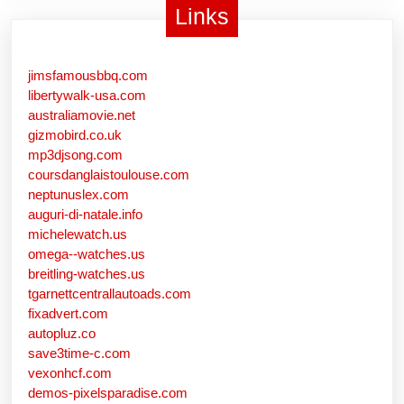
Links
jimsfamousbbq.com
libertywalk-usa.com
australiamovie.net
gizmobird.co.uk
mp3djsong.com
coursdanglaistoulouse.com
neptunuslex.com
auguri-di-natale.info
michelewatch.us
omega--watches.us
breitling-watches.us
tgarnettcentrallautoads.com
fixadvert.com
autopluz.co
save3time-c.com
vexonhcf.com
demos-pixelsparadise.com