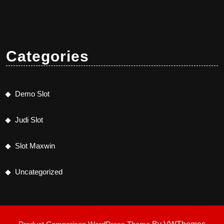
Categories
Demo Slot
Judi Slot
Slot Maxwin
Uncategorized