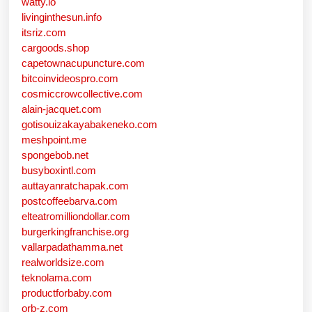
watty.io
livinginthesun.info
itsriz.com
cargoods.shop
capetownacupuncture.com
bitcoinvideospro.com
cosmiccrowcollective.com
alain-jacquet.com
gotisouizakayabakeneko.com
meshpoint.me
spongebob.net
busyboxintl.com
auttayanratchapak.com
postcoffeebarva.com
elteatromilliondollar.com
burgerkingfranchise.org
vallarpadathamma.net
realworldsize.com
teknolama.com
productforbaby.com
orb-z.com