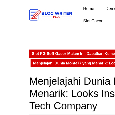
Skip
to
Home
Demo
content
Skip
Slot Gacor
to
content
Slot PG Soft Gacor Malam Ini, Dapatkan Kem
Menjelajahi Dunia Monte77 yang Menarik: Lo
Menjelajahi Dunia
Menarik: Looks Ins
Tech Company