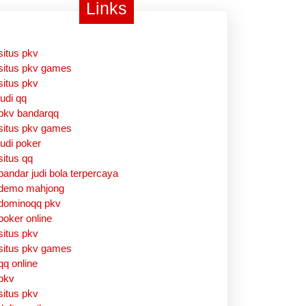
Links
situs pkv
situs pkv games
situs pkv
judi qq
pkv bandarqq
situs pkv games
judi poker
situs qq
bandar judi bola terpercaya
demo mahjong
dominoqq pkv
poker online
situs pkv
situs pkv games
qq online
pkv
situs pkv