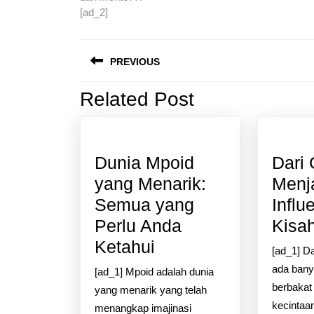
[ad_2]
Post
PREVIOUS
navigation
Related Post
Previous
post:
Dunia Mpoid
Dari
yang Menarik:
Menj
Semua yang
Influ
Perlu Anda
Kisah
Dunia
Ketahui
[ad_1] D
Mpoid
ada bany
[ad_1] Mpoid adalah dunia
yang
berbaka
yang menarik yang telah
Menarik:
kecintaa
menangkap imajinasi