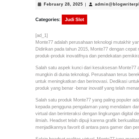
February
February 28, 2025
admin@blogwriterp
|
28,
2025
Categories:
Judi Slot
[ad_1]
Monte77 adalah perusahaan teknologi mutakhir yang
Didirikan pada tahun 2015, Monte77 dengan cepat m
produk-produk inovatifnya dan pendekatan pemikira
Salah satu aspek kunci dari kesuksesan Monte77
mungkin di dunia teknologi. Perusahaan terus bere
untuk meningkatkan dan berinovasi. Dedikasi unt
produk yang benar -benar inovatif yang telah menar
Salah satu produk Monte77 yang paling populer adal
kepada pengguna pengalaman yang mendalam dan i
virtual dan berinteraksi dengan lingkungan digita
ilmiah. Headset telah dipuji karena grafik berkualita
menjadikannya favorit di antara para gamer dan pe
Selain headset realitas virtual, Monte77 juga men