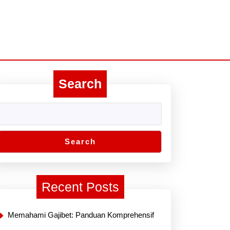
Search
Search
Recent Posts
Memahami Gajibet: Panduan Komprehensif