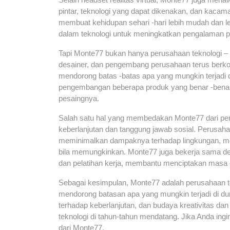
pintar, teknologi yang dapat dikenakan, dan kacama
membuat kehidupan sehari -hari lebih mudah dan
dalam teknologi untuk meningkatkan pengalaman 
Tapi Monte77 bukan hanya perusahaan teknologi – in
desainer, dan pengembang perusahaan terus berkol
mendorong batas -batas apa yang mungkin terjadi d
pengembangan beberapa produk yang benar -benar 
pesaingnya.
Salah satu hal yang membedakan Monte77 dari per
keberlanjutan dan tanggung jawab sosial. Perusaha
meminimalkan dampaknya terhadap lingkungan, m
bila memungkinkan. Monte77 juga bekerja sama d
dan pelatihan kerja, membantu menciptakan masa 
Sebagai kesimpulan, Monte77 adalah perusahaan te
mendorong batasan apa yang mungkin terjadi di du
terhadap keberlanjutan, dan budaya kreativitas da
teknologi di tahun-tahun mendatang. Jika Anda ingin 
dari Monte77.