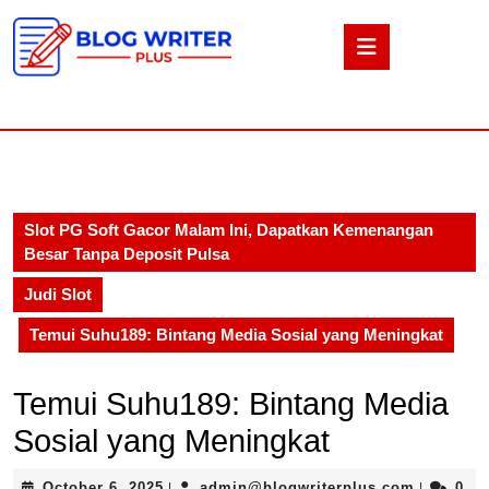
Skip
to
Open
content
Button
Skip
to
content
Slot PG Soft Gacor Malam Ini, Dapatkan Kemenangan
Besar Tanpa Deposit Pulsa
Judi Slot
Temui Suhu189: Bintang Media Sosial yang Meningkat
Temui Suhu189: Bintang Media
Sosial yang Meningkat
October
admin@bl
October 6, 2025
admin@blogwriterplus.com
0
|
|