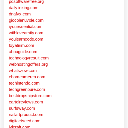
pcsoftwarefree.org
dailylinking.com
dnafyx.com
giocolenuvole.com
iyouessential.com
withloveamity.com
youlearncode.com
fxyatirim.com
abbuguide.com
technologyresult.com
webhostingoffers.org
whatszow.com
ehomeamerca.com
techintendo.com
techgreenpure.com
bestdropshipstore.com
cartelreviews.com
surfsway.com
nailartproduct.com
digitactseed.com
lvlcraft.com