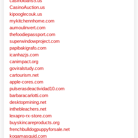
casinoloans5.us
CasinoAuction.us
kipooglecouk.us
mykitchennhome.com
aumoulinvert.com
thefoodiepassport.com
superwindowproject.com
papibakigrafo.com
icanhazjs.com
canimpact.org
goviralstudy.com
cartourism.net
apple-cores.com
pulserasdeactividad10.com
barbaracarlotti.com
desktopmining.net
inthebleachers.net
lexapro-rx-store.com
buyskincareproducts.org
frenchbulldogpuppyforsale.net
kogamasquid.com