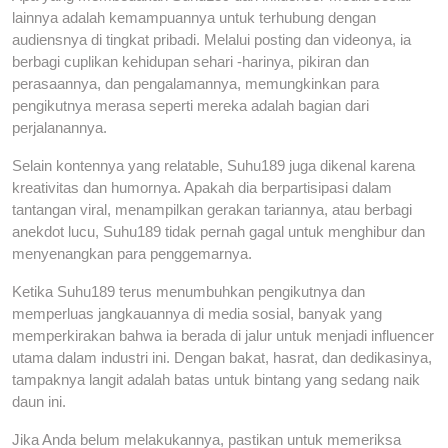
lainnya adalah kemampuannya untuk terhubung dengan
audiensnya di tingkat pribadi. Melalui posting dan videonya, ia
berbagi cuplikan kehidupan sehari -harinya, pikiran dan
perasaannya, dan pengalamannya, memungkinkan para
pengikutnya merasa seperti mereka adalah bagian dari
perjalanannya.
Selain kontennya yang relatable, Suhu189 juga dikenal karena
kreativitas dan humornya. Apakah dia berpartisipasi dalam
tantangan viral, menampilkan gerakan tariannya, atau berbagi
anekdot lucu, Suhu189 tidak pernah gagal untuk menghibur dan
menyenangkan para penggemarnya.
Ketika Suhu189 terus menumbuhkan pengikutnya dan
memperluas jangkauannya di media sosial, banyak yang
memperkirakan bahwa ia berada di jalur untuk menjadi influencer
utama dalam industri ini. Dengan bakat, hasrat, dan dedikasinya,
tampaknya langit adalah batas untuk bintang yang sedang naik
daun ini.
Jika Anda belum melakukannya, pastikan untuk memeriksa