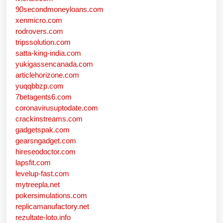
90secondmoneyloans.com
xenmicro.com
rodrovers.com
tripssolution.com
satta-king-india.com
yukigassencanada.com
articlehorizone.com
yuqqbbzp.com
7betagents6.com
coronavirusuptodate.com
crackinstreams.com
gadgetspak.com
gearsngadget.com
hireseodoctor.com
lapsfit.com
levelup-fast.com
mytreepla.net
pokersimulations.com
replicamanufactory.net
rezultate-loto.info