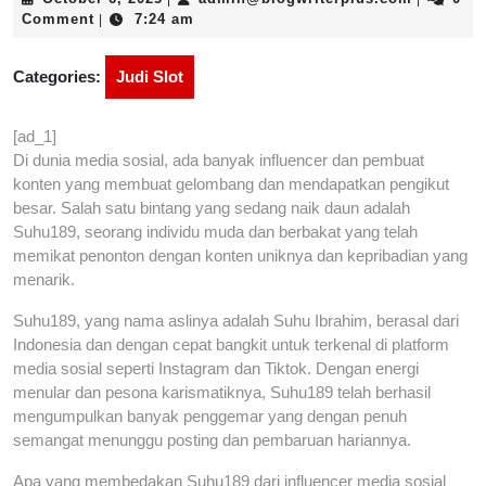
6,
Comment
7:24 am
|
2025
Categories:
Judi Slot
[ad_1]
Di dunia media sosial, ada banyak influencer dan pembuat
konten yang membuat gelombang dan mendapatkan pengikut
besar. Salah satu bintang yang sedang naik daun adalah
Suhu189, seorang individu muda dan berbakat yang telah
memikat penonton dengan konten uniknya dan kepribadian yang
menarik.
Suhu189, yang nama aslinya adalah Suhu Ibrahim, berasal dari
Indonesia dan dengan cepat bangkit untuk terkenal di platform
media sosial seperti Instagram dan Tiktok. Dengan energi
menular dan pesona karismatiknya, Suhu189 telah berhasil
mengumpulkan banyak penggemar yang dengan penuh
semangat menunggu posting dan pembaruan hariannya.
Apa yang membedakan Suhu189 dari influencer media sosial