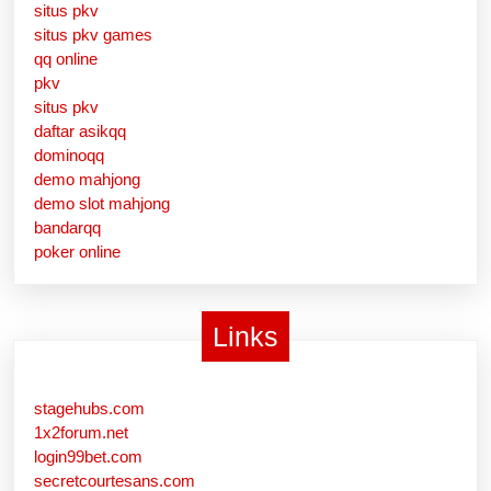
situs pkv
situs pkv games
qq online
pkv
situs pkv
daftar asikqq
dominoqq
demo mahjong
demo slot mahjong
bandarqq
poker online
Links
stagehubs.com
1x2forum.net
login99bet.com
secretcourtesans.com