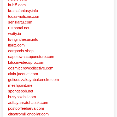
in-hi5.com
krainafantasy.info
todas-noticias.com
senikartu.com
rusportal.net
watty.io
livinginthesun.info
itsriz.com
cargoods.shop
capetownacupuncture.com
bitcoinvideospro.com
cosmiccrowcollective.com
alain-jacquet.com
gotisouizakayabakeneko.com
meshpoint.me
spongebob.net
busyboxintl.com
auttayanratchapak.com
postcoffeebarva.com
elteatromilliondollar.com