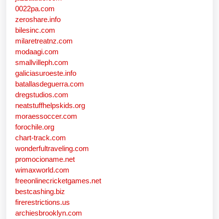
0022pa.com
zeroshare.info
bilesinc.com
milaretreatnz.com
modaagi.com
smallvilleph.com
galiciasuroeste.info
batallasdeguerra.com
dregstudios.com
neatstuffhelpskids.org
moraessoccer.com
forochile.org
chart-track.com
wonderfultraveling.com
promocioname.net
wimaxworld.com
freeonlinecricketgames.net
bestcashing.biz
firerestrictions.us
archiesbrooklyn.com