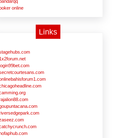
bandarqq
poker online
Links
stagehubs.com
1x2forum.net
login99bet.com
secretcourtesans.com
onlinebahisforum1.com
chicagoheadline.com
camming.org
rajalion88.com
goupuntacana.com
riversedgepark.com
zaseez.com
catchycrunch.com
nofaphub.com