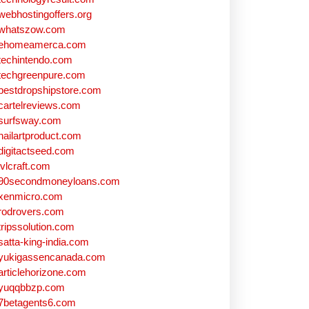
webhostingoffers.org
whatszow.com
ehomeamerca.com
techintendo.com
techgreenpure.com
bestdropshipstore.com
cartelreviews.com
surfsway.com
nailartproduct.com
digitactseed.com
lvlcraft.com
90secondmoneyloans.com
xenmicro.com
rodrovers.com
tripssolution.com
satta-king-india.com
yukigassencanada.com
articlehorizone.com
yuqqbbzp.com
7betagents6.com