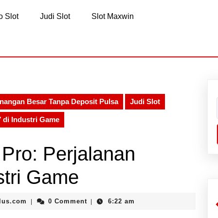
 Slot
Judi Slot
Slot Maxwin
enangan Besar Tanpa Deposit Pulsa
Judi Slot
7 di Industri Game
 Pro: Perjalanan
stri Game
admin@blogwriterplus.com
lus.com
0 Comment
6:22 am
|
|