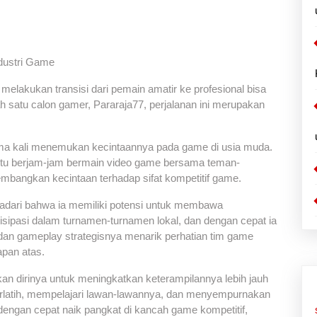
ndustri Game
melakukan transisi dari pemain amatir ke profesional bisa
 satu calon gamer, Pararaja77, perjalanan ini merupakan
tama kali menemukan kecintaannya pada game di usia muda.
aktu berjam-jam bermain video game bersama teman-
angkan kecintaan terhadap sifat kompetitif game.
yadari bahwa ia memiliki potensi untuk membawa
tisipasi dalam turnamen-turnamen lokal, dan dengan cepat ia
 dan gameplay strategisnya menarik perhatian tim game
apan atas.
n dirinya untuk meningkatkan keterampilannya lebih jauh
erlatih, mempelajari lawan-lawannya, dan menyempurnakan
dengan cepat naik pangkat di kancah game kompetitif,