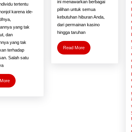
ini menawarkan berbagai
Bisnis,
hiburan
individu tertentu
pilihan untuk semua
onjol karena ide-
Mendobrak
tanpa
kebutuhan hiburan Anda,
tifnya,
Norma
akhir
dari permainan kasino
annya yang tak
dan
hingga taruhan
ut, dan
Menginspirasi
nya yang tak
Orang
Read
Read More
kan terhadap
More
Lain
an. Salah satu
ya
Read
 More
More