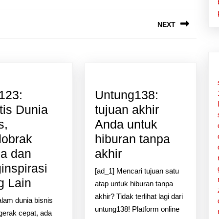
NEXT
Next
post:
123:
Untung138:
tis Dunia
tujuan akhir
s,
Anda untuk
obrak
hiburan tanpa
Untung138:
a dan
akhir
tujuan
inspirasi
[ad_1] Mencari tujuan satu
Pasti123:
akhir
g Lain
atap untuk hiburan tanpa
Perintis
Anda
akhir? Tidak terlihat lagi dari
alam dunia bisnis
Dunia
untung138! Platform online
untuk
gerak cepat, ada