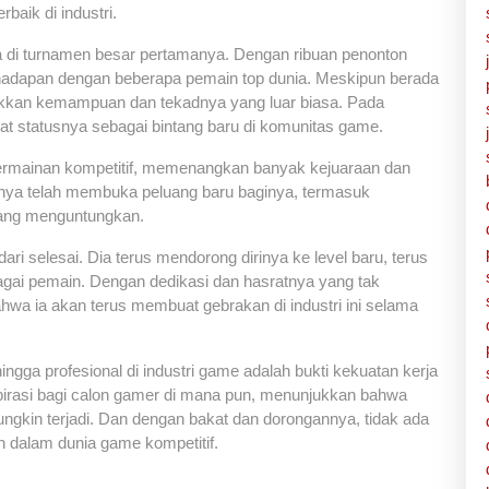
baik di industri.
ga di turnamen besar pertamanya. Dengan ribuan penonton
rhadapan dengan beberapa pemain top dunia. Meskipun berada
jukkan kemampuan dan tekadnya yang luar biasa. Pada
t statusnya sebagai bintang baru di komunitas game.
permainan kompetitif, memenangkan banyak kejuaraan dan
ya telah membuka peluang baru baginya, termasuk
yang menguntungkan.
ri selesai. Dia terus mendorong dirinya ke level baru, terus
ai pemain. Dengan dedikasi dan hasratnya yang tak
hwa ia akan terus membuat gebrakan di industri ini selama
ingga profesional di industri game adalah bukti kekuatan kerja
pirasi bagi calon gamer di mana pun, menunjukkan bahwa
ngkin terjadi. Dan dengan bakat dan dorongannya, tidak ada
 dalam dunia game kompetitif.