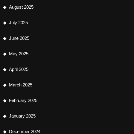
August 2025
July 2025
June 2025
May 2025
April 2025
March 2025
February 2025
January 2025
December 2024