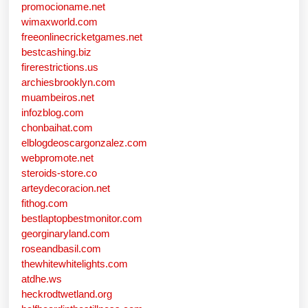
promocioname.net
wimaxworld.com
freeonlinecricketgames.net
bestcashing.biz
firerestrictions.us
archiesbrooklyn.com
muambeiros.net
infozblog.com
chonbaihat.com
elblogdeoscargonzalez.com
webpromote.net
steroids-store.co
arteydecoracion.net
fithog.com
bestlaptopbestmonitor.com
georginaryland.com
roseandbasil.com
thewhitewhitelights.com
atdhe.ws
heckrodtwetland.org