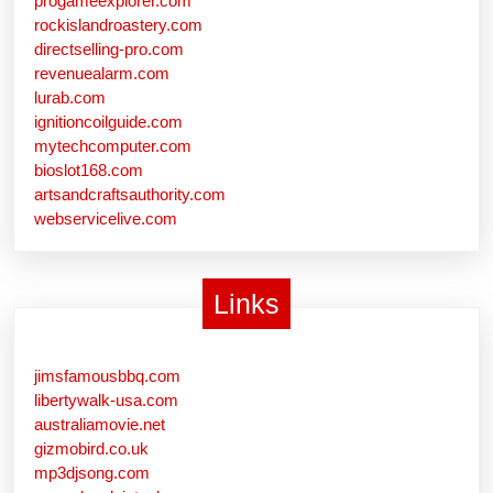
progameexplorer.com
rockislandroastery.com
directselling-pro.com
revenuealarm.com
lurab.com
ignitioncoilguide.com
mytechcomputer.com
bioslot168.com
artsandcraftsauthority.com
webservicelive.com
Links
jimsfamousbbq.com
libertywalk-usa.com
australiamovie.net
gizmobird.co.uk
mp3djsong.com