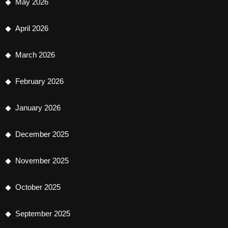
May 2026
April 2026
March 2026
February 2026
January 2026
December 2025
November 2025
October 2025
September 2025