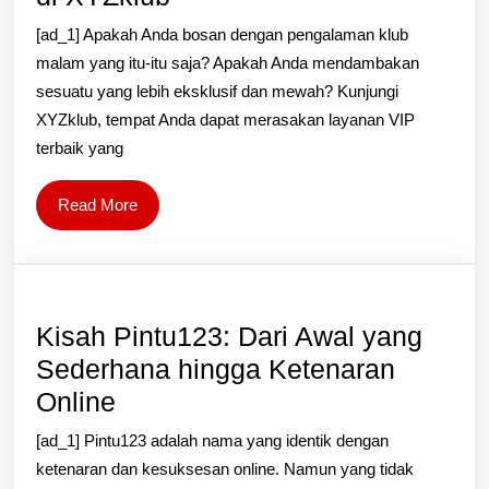
Perawatan
[ad_1] Apakah Anda bosan dengan pengalaman klub
VIP
malam yang itu-itu saja? Apakah Anda mendambakan
Terbaik
sesuatu yang lebih eksklusif dan mewah? Kunjungi
XYZklub, tempat Anda dapat merasakan layanan VIP
di
terbaik yang
XYZklub
Read
Read More
More
Kisah Pintu123: Dari Awal yang
Sederhana hingga Ketenaran
Kisah
Online
Pintu123:
[ad_1] Pintu123 adalah nama yang identik dengan
Dari
ketenaran dan kesuksesan online. Namun yang tidak