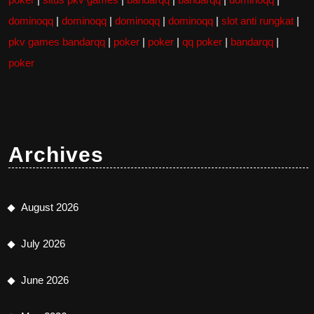
dominoqq
|
dominoqq
|
dominoqq
|
dominoqq
|
slot anti rungkat
|
pkv games bandarqq
|
poker
|
poker
|
qq poker
|
bandarqq
|
poker
Archives
August 2026
July 2026
June 2026