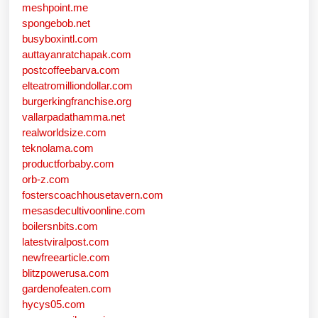
meshpoint.me
spongebob.net
busyboxintl.com
auttayanratchapak.com
postcoffeebarva.com
elteatromilliondollar.com
burgerkingfranchise.org
vallarpadathamma.net
realworldsize.com
teknolama.com
productforbaby.com
orb-z.com
fosterscoachhousetavern.com
mesasdecultivoonline.com
boilersnbits.com
latestviralpost.com
newfreearticle.com
blitzpowerusa.com
gardenofeaten.com
hycys05.com