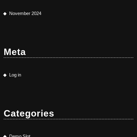
November 2024
Meta
Log in
Categories
Demo Slot