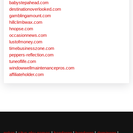
babystepahead.com
destinationoverlooked.com
gamblingamount.com
hillclimbwax.com
hnopse.com
occasionnews.com
lustofmoney.com
timebusinesszone.com
peppers-reflection.com
tuneoflife.com
windowwellmaintenancepros.com
affiliateholder.com
poker
|
situs pkv games
|
bandarqq
|
bandarqq
|
dominoqq
|