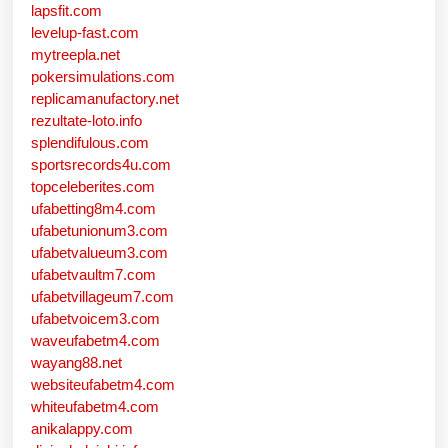
lapsfit.com
levelup-fast.com
mytreepla.net
pokersimulations.com
replicamanufactory.net
rezultate-loto.info
splendifulous.com
sportsrecords4u.com
topceleberites.com
ufabetting8m4.com
ufabetunionum3.com
ufabetvalueum3.com
ufabetvaultm7.com
ufabetvillageum7.com
ufabetvoicem3.com
waveufabetm4.com
wayang88.net
websiteufabetm4.com
whiteufabetm4.com
anikalappy.com