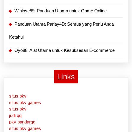
Winlose99: Panduan Utama untuk Game Online
Panduan Utama Parlay4D: Semua yang Perlu Anda
Ketahui
Oyo88: Alat Utama untuk Kesuksesan E-commerce
Links
situs pkv
situs pkv games
situs pkv
judi qq
pkv bandarqq
situs pkv games