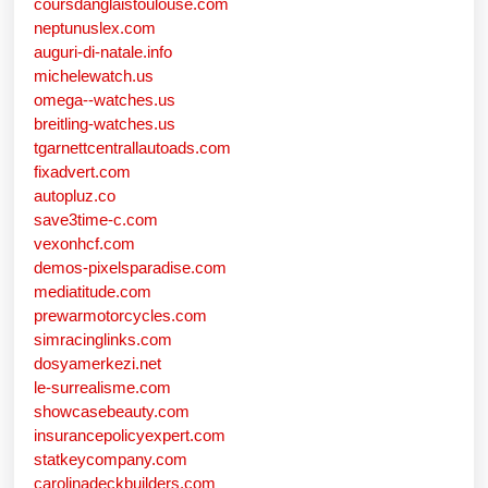
coursdanglaistoulouse.com
neptunuslex.com
auguri-di-natale.info
michelewatch.us
omega--watches.us
breitling-watches.us
tgarnettcentrallautoads.com
fixadvert.com
autopluz.co
save3time-c.com
vexonhcf.com
demos-pixelsparadise.com
mediatitude.com
prewarmotorcycles.com
simracinglinks.com
dosyamerkezi.net
le-surrealisme.com
showcasebeauty.com
insurancepolicyexpert.com
statkeycompany.com
carolinadeckbuilders.com