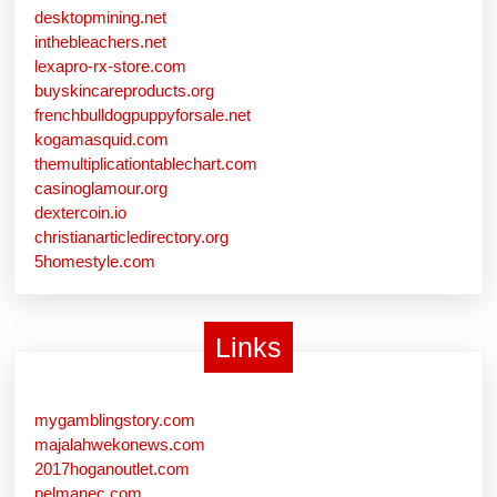
desktopmining.net
inthebleachers.net
lexapro-rx-store.com
buyskincareproducts.org
frenchbulldogpuppyforsale.net
kogamasquid.com
themultiplicationtablechart.com
casinoglamour.org
dextercoin.io
christianarticledirectory.org
5homestyle.com
Links
mygamblingstory.com
majalahwekonews.com
2017hoganoutlet.com
pelmanec.com