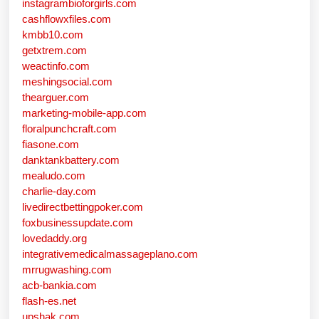
instagrambioforgirls.com
cashflowxfiles.com
kmbb10.com
getxtrem.com
weactinfo.com
meshingsocial.com
thearguer.com
marketing-mobile-app.com
floralpunchcraft.com
fiasone.com
danktankbattery.com
mealudo.com
charlie-day.com
livedirectbettingpoker.com
foxbusinessupdate.com
lovedaddy.org
integrativemedicalmassageplano.com
mrrugwashing.com
acb-bankia.com
flash-es.net
upshak.com