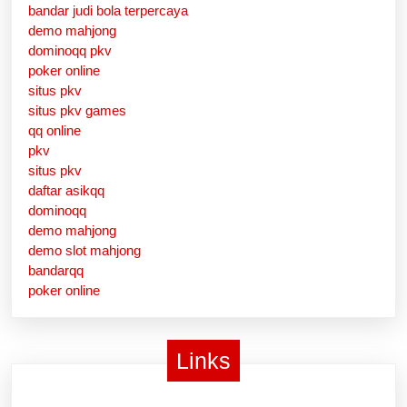
bandar judi bola terpercaya
demo mahjong
dominoqq pkv
poker online
situs pkv
situs pkv games
qq online
pkv
situs pkv
daftar asikqq
dominoqq
demo mahjong
demo slot mahjong
bandarqq
poker online
Links