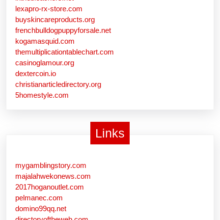
lexapro-rx-store.com
buyskincareproducts.org
frenchbulldogpuppyforsale.net
kogamasquid.com
themultiplicationtablechart.com
casinoglamour.org
dextercoin.io
christianarticledirectory.org
5homestyle.com
Links
mygamblingstory.com
majalahwekonews.com
2017hoganoutlet.com
pelmanec.com
domino99qq.net
directoryoftheweb.com