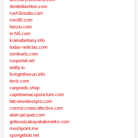
donttellashton.com
rush3studio.com
roro90.com
herzio.com
in-hi5.com
krainafantasy.info
todas-noticias.com
senikartu.com
rusportal.net
watty.io
livinginthesun.info
itsriz.com
cargoods.shop
capetownacupuncture.com
bitcoinvideospro.com
cosmiccrowcollective.com
alain-jacquet.com
gotisouizakayabakeneko.com
meshpoint.me
spongebob.net