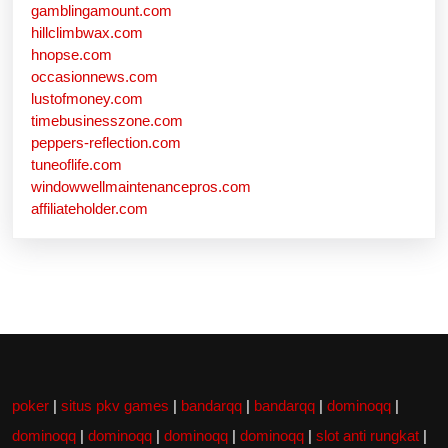
gamblingamount.com
hillclimbwax.com
hnopse.com
occasionnews.com
lustofmoney.com
timebusinesszone.com
peppers-reflection.com
tuneoflife.com
windowwellmaintenancepros.com
affiliateholder.com
poker
|
situs pkv games
|
bandarqq
|
bandarqq
|
dominoqq
|
dominoqq
|
dominoqq
|
dominoqq
|
dominoqq
|
slot anti rungkat
|