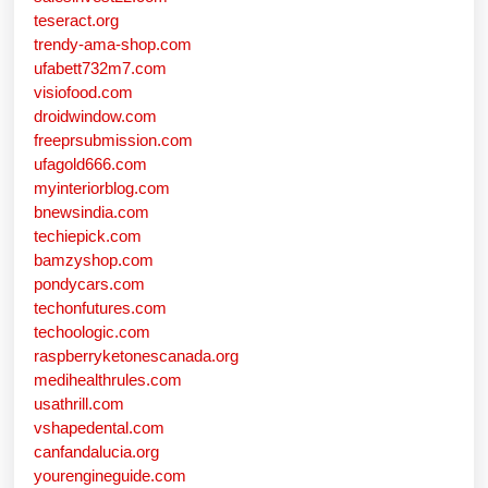
teseract.org
trendy-ama-shop.com
ufabett732m7.com
visiofood.com
droidwindow.com
freeprsubmission.com
ufagold666.com
myinteriorblog.com
bnewsindia.com
techiepick.com
bamzyshop.com
pondycars.com
techonfutures.com
techoologic.com
raspberryketonescanada.org
medihealthrules.com
usathrill.com
vshapedental.com
canfandalucia.org
yourengineguide.com