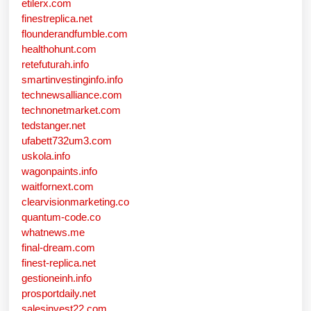
etilerx.com
finestreplica.net
flounderandfumble.com
healthohunt.com
retefuturah.info
smartinvestinginfo.info
technewsalliance.com
technonetmarket.com
tedstanger.net
ufabett732um3.com
uskola.info
wagonpaints.info
waitfornext.com
clearvisionmarketing.co
quantum-code.co
whatnews.me
final-dream.com
finest-replica.net
gestioneinh.info
prosportdaily.net
salesinvest22.com