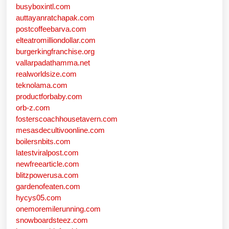
busyboxintl.com
auttayanratchapak.com
postcoffeebarva.com
elteatromilliondollar.com
burgerkingfranchise.org
vallarpadathamma.net
realworldsize.com
teknolama.com
productforbaby.com
orb-z.com
fosterscoachhousetavern.com
mesasdecultivoonline.com
boilersnbits.com
latestviralpost.com
newfreearticle.com
blitzpowerusa.com
gardenofeaten.com
hycys05.com
onemoremilerunning.com
snowboardsteez.com