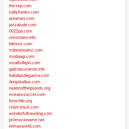
the-rep.com
saltyfranks.com
annerani.com
jazzatude.com
0022pa.com
zeroshare.info
bilesinc.com
milaretreatnz.com
modaagi.com
smallvilleph.com
galiciasuroeste.info
batallasdeguerra.com
dregstudios.com
neatstuffhelpskids.org
moraessoccer.com
forochile.org
chart-track.com
wonderfultraveling.com
promocioname.net
wimaxworld.com