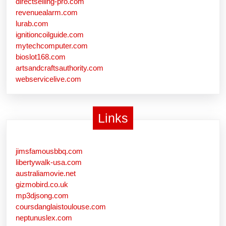
directselling-pro.com
revenuealarm.com
lurab.com
ignitioncoilguide.com
mytechcomputer.com
bioslot168.com
artsandcraftsauthority.com
webservicelive.com
Links
jimsfamousbbq.com
libertywalk-usa.com
australiamovie.net
gizmobird.co.uk
mp3djsong.com
coursdanglaistoulouse.com
neptunuslex.com