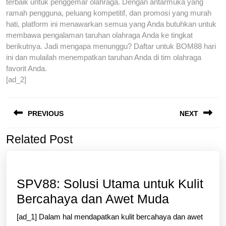
terbaik untuk penggemar olahraga. Dengan antarmuka yang
ramah pengguna, peluang kompetitif, dan promosi yang murah
hati, platform ini menawarkan semua yang Anda butuhkan untuk
membawa pengalaman taruhan olahraga Anda ke tingkat
berikutnya. Jadi mengapa menunggu? Daftar untuk BOM88 hari
ini dan mulailah menempatkan taruhan Anda di tim olahraga
favorit Anda.
[ad_2]
Post
PREVIOUS
NEXT
navigation
Related Post
Previous
Next
post:
post:
SPV88: Solusi Utama untuk Kulit
SPV88:
Bercahaya dan Awet Muda
Solusi
[ad_1] Dalam hal mendapatkan kulit bercahaya dan awet