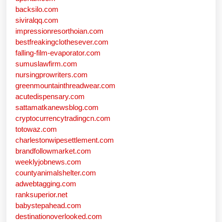
backsilo.com
siviralqq.com
impressionresorthoian.com
bestfreakingclothesever.com
falling-film-evaporator.com
sumuslawfirm.com
nursingprowriters.com
greenmountainthreadwear.com
acutedispensary.com
sattamatkanewsblog.com
cryptocurrencytradingcn.com
totowaz.com
charlestonwipesettlement.com
brandfollowmarket.com
weeklyjobnews.com
countyanimalshelter.com
adwebtagging.com
ranksuperior.net
babystepahead.com
destinationoverlooked.com