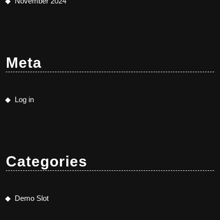
November 2024
Meta
Log in
Categories
Demo Slot