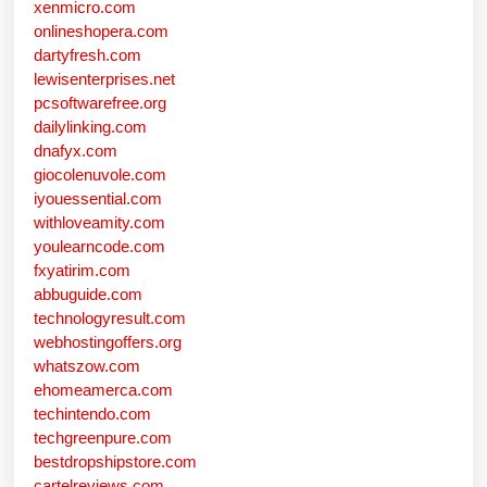
xenmicro.com
onlineshopera.com
dartyfresh.com
lewisenterprises.net
pcsoftwarefree.org
dailylinking.com
dnafyx.com
giocolenuvole.com
iyouessential.com
withloveamity.com
youlearncode.com
fxyatirim.com
abbuguide.com
technologyresult.com
webhostingoffers.org
whatszow.com
ehomeamerca.com
techintendo.com
techgreenpure.com
bestdropshipstore.com
cartelreviews.com