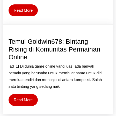
Sebuah
Read
Read More
Pandangan
More
Bagian
Dalam
pada
Temui Goldwin678: Bintang
Proses
Rising di Komunitas Permainan
Artis
Temui
Online
Goldwin678:
[ad_1] Di dunia game online yang luas, ada banyak
Bintang
pemain yang berusaha untuk membuat nama untuk diri
Rising
mereka sendiri dan menonjol di antara kompetisi. Salah
satu bintang yang sedang naik
di
Komunitas
Read
Read More
Permainan
More
Online