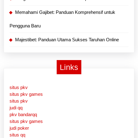
Memahami Gajibet: Panduan Komprehensif untuk
Pengguna Baru
Majestibet: Panduan Utama Sukses Taruhan Online
Links
situs pkv
situs pkv games
situs pkv
judi qq
pkv bandarqq
situs pkv games
judi poker
situs qq