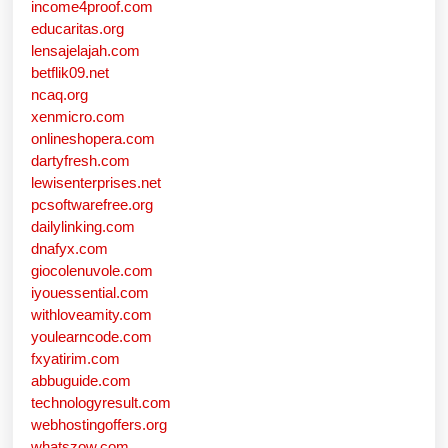
income4proof.com
educaritas.org
lensajelajah.com
betflik09.net
ncaq.org
xenmicro.com
onlineshopera.com
dartyfresh.com
lewisenterprises.net
pcsoftwarefree.org
dailylinking.com
dnafyx.com
giocolenuvole.com
iyouessential.com
withloveamity.com
youlearncode.com
fxyatirim.com
abbuguide.com
technologyresult.com
webhostingoffers.org
whatszow.com