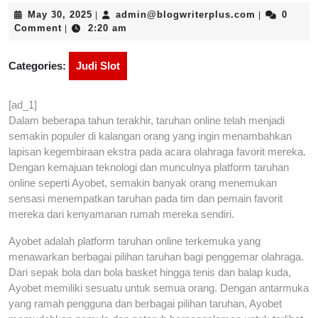
May
admin@blog
May 30, 2025
admin@blogwriterplus.com
0
|
|
30,
Comment
2:20 am
|
2025
Categories:
Judi Slot
[ad_1]
Dalam beberapa tahun terakhir, taruhan online telah menjadi
semakin populer di kalangan orang yang ingin menambahkan
lapisan kegembiraan ekstra pada acara olahraga favorit mereka.
Dengan kemajuan teknologi dan munculnya platform taruhan
online seperti Ayobet, semakin banyak orang menemukan
sensasi menempatkan taruhan pada tim dan pemain favorit
mereka dari kenyamanan rumah mereka sendiri.
Ayobet adalah platform taruhan online terkemuka yang
menawarkan berbagai pilihan taruhan bagi penggemar olahraga.
Dari sepak bola dan bola basket hingga tenis dan balap kuda,
Ayobet memiliki sesuatu untuk semua orang. Dengan antarmuka
yang ramah pengguna dan berbagai pilihan taruhan, Ayobet