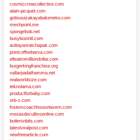
cosmiccrowcollective.com
alain-jacquet.com
gotisouizakayabakeneko.com
meshpoint.me
spongebob.net
busyboxintl.com
auttayanratchapak.com
postcoffeebarva.com
elteatromilliondollar.com
burgerkingfranchise.org
vallarpadathamma.net
realworldsize.com
teknolama.com
productforbaby.com
orb-z.com
fosterscoachhousetavern.com
mesasdecultivoonline.com
boilersnbits.com
latestviralpost.com
newfreearticle.com