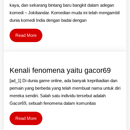
Bint
kaya, dan sekarang bintang baru bangkit dalam adegan
Kom
komedi – Jokibandar. Komedian muda ini telah mengambil
dunia komedi India dengan badai dengan
yang
Meni
Read
Read More
di
More
India
Kenal
Kenali fenomena yaitu gacor69
feno
[ad_1] Di dunia game online, ada banyak kepribadian dan
yaitu
pemain yang berbeda yang telah membuat nama untuk diri
gacor
mereka sendiri. Salah satu individu tersebut adalah
Gacor69, sebuah fenomena dalam komunitas
Read
Read More
More