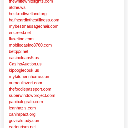
thewhitewhitelights.com
atdhe.ws
heckrodtwetland.org
halfheardinthestillness.com
mybestmassagechair.com
ericreed.net
fluxetine.com
mobilecasino8760.com
betqq3.net
casinoloans5.us
CasinoAuction.us
kipooglecouk.us
mykitchennhome.com
aumoulinvert.com
thefoodiepassport.com
superwindowproject.com
papibakigrafo.com
icanhazjs.com
canimpact.org
goviralstudy.com
cartourism.net