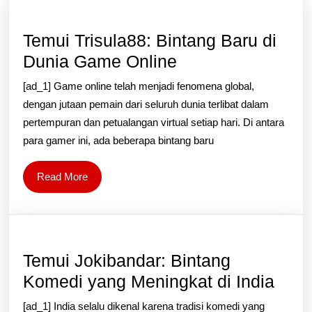
Temui Trisula88: Bintang Baru di
Temui
Dunia Game Online
Trisula88:
[ad_1] Game online telah menjadi fenomena global,
Bintang
dengan jutaan pemain dari seluruh dunia terlibat dalam
Baru
pertempuran dan petualangan virtual setiap hari. Di antara
para gamer ini, ada beberapa bintang baru
di
Dunia
Read
Read More
Game
More
Online
Temui Jokibandar: Bintang
Temu
Komedi yang Meningkat di India
Joki
[ad_1] India selalu dikenal karena tradisi komedi yang