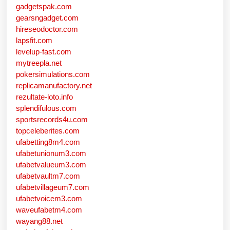
gadgetspak.com
gearsngadget.com
hireseodoctor.com
lapsfit.com
levelup-fast.com
mytreepla.net
pokersimulations.com
replicamanufactory.net
rezultate-loto.info
splendifulous.com
sportsrecords4u.com
topceleberites.com
ufabetting8m4.com
ufabetunionum3.com
ufabetvalueum3.com
ufabetvaultm7.com
ufabetvillageum7.com
ufabetvoicem3.com
waveufabetm4.com
wayang88.net