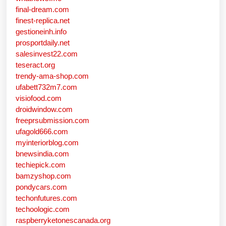
final-dream.com
finest-replica.net
gestioneinh.info
prosportdaily.net
salesinvest22.com
teseract.org
trendy-ama-shop.com
ufabett732m7.com
visiofood.com
droidwindow.com
freeprsubmission.com
ufagold666.com
myinteriorblog.com
bnewsindia.com
techiepick.com
bamzyshop.com
pondycars.com
techonfutures.com
techoologic.com
raspberryketonescanada.org