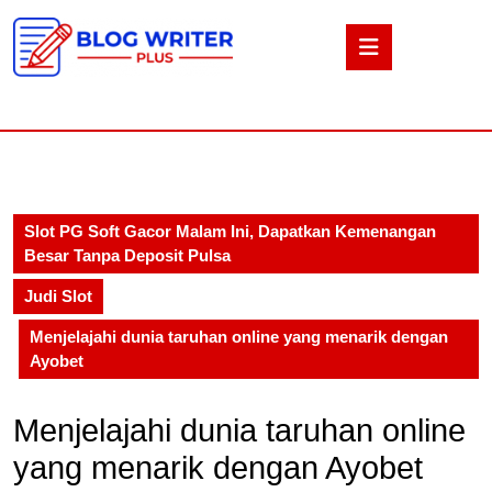
Skip
to
Open
content
Button
Skip
to
content
Slot PG Soft Gacor Malam Ini, Dapatkan Kemenangan
Besar Tanpa Deposit Pulsa
Judi Slot
Menjelajahi dunia taruhan online yang menarik dengan
Ayobet
Menjelajahi dunia taruhan online
yang menarik dengan Ayobet