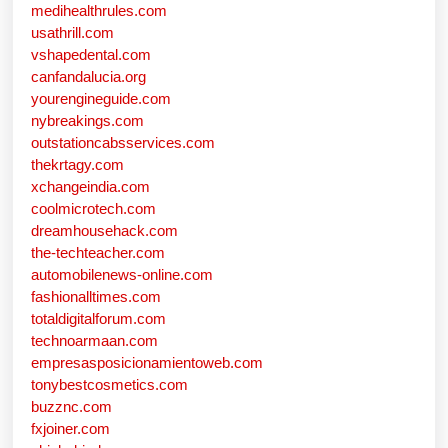
medihealthrules.com
usathrill.com
vshapedental.com
canfandalucia.org
yourengineguide.com
nybreakings.com
outstationcabsservices.com
thekrtagy.com
xchangeindia.com
coolmicrotech.com
dreamhousehack.com
the-techteacher.com
automobilenews-online.com
fashionalltimes.com
totaldigitalforum.com
technoarmaan.com
empresasposicionamientoweb.com
tonybestcosmetics.com
buzznc.com
fxjoiner.com