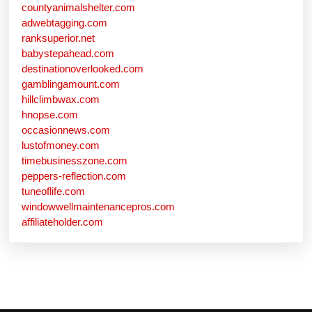
countyanimalshelter.com
adwebtagging.com
ranksuperior.net
babystepahead.com
destinationoverlooked.com
gamblingamount.com
hillclimbwax.com
hnopse.com
occasionnews.com
lustofmoney.com
timebusinesszone.com
peppers-reflection.com
tuneoflife.com
windowwellmaintenancepros.com
affiliateholder.com