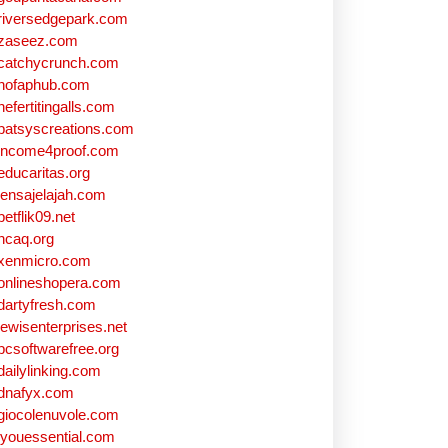
riversedgepark.com
zaseez.com
catchycrunch.com
nofaphub.com
nefertitingalls.com
patsyscreations.com
income4proof.com
educaritas.org
lensajelajah.com
betflik09.net
ncaq.org
xenmicro.com
onlineshopera.com
dartyfresh.com
lewisenterprises.net
pcsoftwarefree.org
dailylinking.com
dnafyx.com
giocolenuvole.com
iyouessential.com