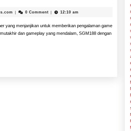
alaman
admin@blogwriterplus.com
us.com
0 Comment
12:10 am
|
|
inan
oner yang menjanjikan untuk memberikan pengalaman game
k
gi mutakhir dan gameplay yang mendalam, SGM188 dengan
r
ore