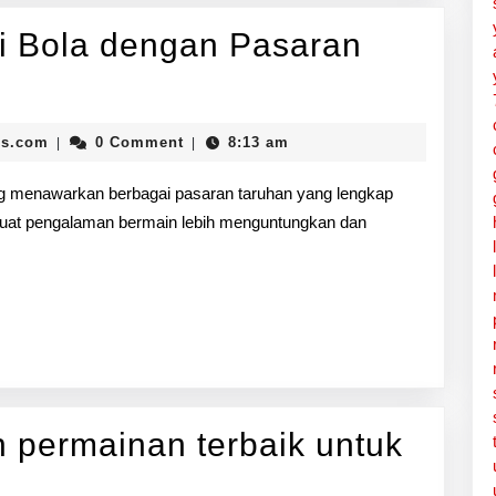
yang
i Bola dengan Pasaran
Paling
Banyak
admin@blogwriterplus.com
Dicari
us.com
0 Comment
8:13 am
|
|
yang menawarkan berbagai pasaran taruhan yang lengkap
buat pengalaman bermain lebih menguntungkan dan
permainan terbaik untuk
88: