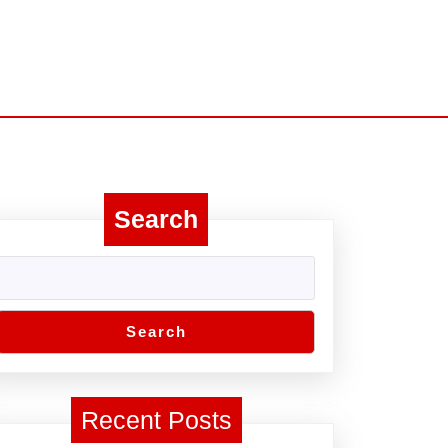
Search
Search
Recent Posts