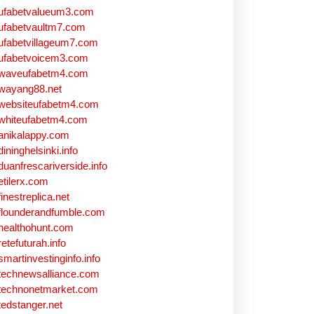
ufabetvalueum3.com
ufabetvaultm7.com
ufabetvillageum7.com
ufabetvoicem3.com
waveufabetm4.com
wayang88.net
websiteufabetm4.com
whiteufabetm4.com
anikalappy.com
dininghelsinki.info
duanfrescariverside.info
etilerx.com
finestreplica.net
flounderandfumble.com
healthohunt.com
retefuturah.info
smartinvestinginfo.info
technewsalliance.com
technonetmarket.com
tedstanger.net