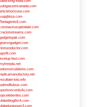
satta-king-india.com
yukigassencanada.com
articlehorizone.com
yuqqbbzp.com
7betagents6.com
coronavirusuptodate.com
crackinstreams.com
gadgetspak.com
gearsngadget.com
hireseodoctor.com
lapsfit.com
levelup-fast.com
mytreepla.net
pokersimulations.com
replicamanufactory.net
rezultate-loto.info
splendifulous.com
sportsrecords4u.com
topceleberites.com
ufabetting8m4.com
ufabetunionum3.com