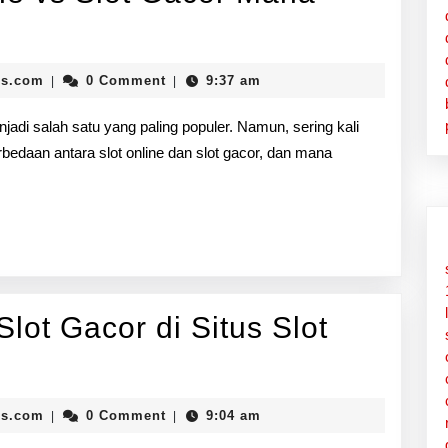
admin@blogwriterplus.com
us.com
0 Comment
9:37 am
|
|
jadi salah satu yang paling populer. Namun, sering kali
bedaan antara slot online dan slot gacor, dan mana
?
ot Gacor di Situs Slot
admin@blogwriterplus.com
us.com
0 Comment
9:04 am
|
|