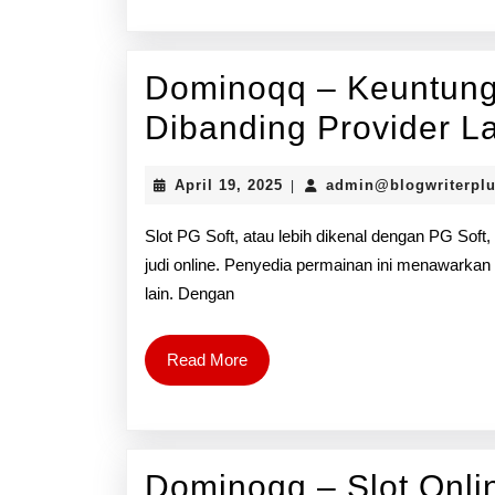
Ter
Dominoqq – Keuntung
Dibanding Provider L
April
April 19, 2025
admin@blogwriterpl
|
19,
2025
Slot PG Soft, atau lebih dikenal dengan PG Soft
judi online. Penyedia permainan ini menawarka
lain. Dengan
Read
Read More
More
Dominoqq – Slot Onli