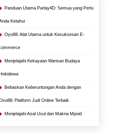
Panduan Utama Parlay4D: Semua yang Perlu
Anda Ketahui
Oyo88: Alat Utama untuk Kesuksesan E-
commerce
Menjelajahi Kekayaan Warisan Budaya
Hokidewa
Bebaskan Keberuntungan Anda dengan
Ovo88: Platform Judi Online Terbaik
Menjelajahi Asal Usul dan Makna Mpoid