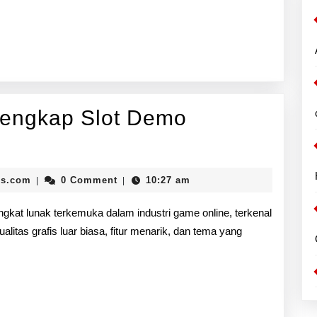
t
engkap Slot Demo
minoqq
admin@blogwriterplus.com
us.com
0 Comment
10:27 am
|
|
iew
gkat lunak terkemuka dalam industri game online, terkenal
gkap
litas grafis luar biasa, fitur menarik, dan tema yang
t
mo
gmatic