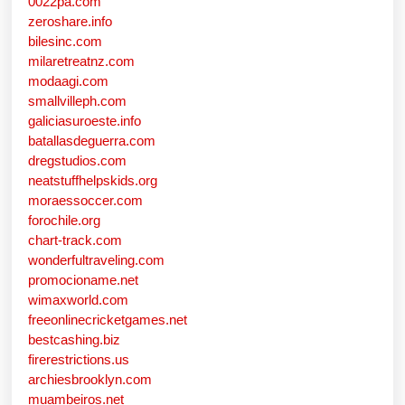
0022pa.com
zeroshare.info
bilesinc.com
milaretreatnz.com
modaagi.com
smallvilleph.com
galiciasuroeste.info
batallasdeguerra.com
dregstudios.com
neatstuffhelpskids.org
moraessoccer.com
forochile.org
chart-track.com
wonderfultraveling.com
promocioname.net
wimaxworld.com
freeonlinecricketgames.net
bestcashing.biz
firerestrictions.us
archiesbrooklyn.com
muambeiros.net