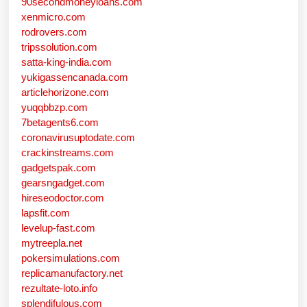
90secondmoneyloans.com
xenmicro.com
rodrovers.com
tripssolution.com
satta-king-india.com
yukigassencanada.com
articlehorizone.com
yuqqbbzp.com
7betagents6.com
coronavirusuptodate.com
crackinstreams.com
gadgetspak.com
gearsngadget.com
hireseodoctor.com
lapsfit.com
levelup-fast.com
mytreepla.net
pokersimulations.com
replicamanufactory.net
rezultate-loto.info
splendifulous.com