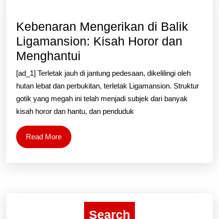
Online
Kebenaran Mengerikan di Balik
Ligamansion: Kisah Horor dan
Kebenaran
Menghantui
Mengerikan
[ad_1] Terletak jauh di jantung pedesaan, dikelilingi oleh
di
hutan lebat dan perbukitan, terletak Ligamansion. Struktur
Balik
gotik yang megah ini telah menjadi subjek dari banyak
kisah horor dan hantu, dan penduduk
Ligamansion:
Kisah
Read
Read More
Horor
More
dan
Menghantui
Search