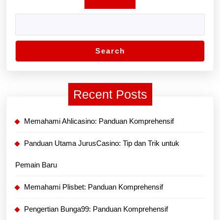
Search
Recent Posts
Memahami Ahlicasino: Panduan Komprehensif
Panduan Utama JurusCasino: Tip dan Trik untuk
Pemain Baru
Memahami Plisbet: Panduan Komprehensif
Pengertian Bunga99: Panduan Komprehensif