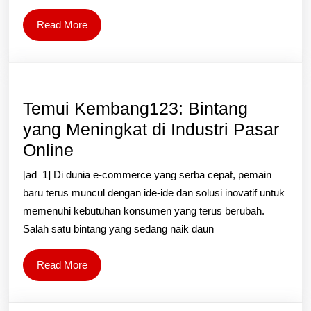
Hub
Read
Read More
untuk
More
Pengg
Perma
Online
Temui Kembang123: Bintang
yang Meningkat di Industri Pasar
Temui
Online
Kembang123:
[ad_1] Di dunia e-commerce yang serba cepat, pemain
Bintang
baru terus muncul dengan ide-ide dan solusi inovatif untuk
yang
memenuhi kebutuhan konsumen yang terus berubah.
Salah satu bintang yang sedang naik daun
Meningkat
di
Read
Read More
Industri
More
Pasar