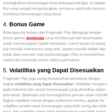
meningkatkan kemenangan Anda beberapa kali lipat. Ini adalah
fitur yang sangat menguntungkan, terutama saat Anda memicu
kombinasi kemenangan yang besar.
4.
Bonus Game
Beberapa slot terbaru dari Pragmatic Play dilengkapi dengan
bonus games
dominoqq
yang memberi pemain kesempatan
untuk memenangkan hadiah tambahan. Game bonus ini sering
kali memiliki mekanisme yang unik, seperti memilih hadiah dari
kotak atau memutar roda keberuntungan. Fitur ini memberikan
variasi dan keseruan ekstra selama permainan.
5.
Volatilitas yang Dapat Disesuaikan
Pragmatic Play juga sering menawarkan permainan dengan
tingkat
volatilitas yang dapat disesuaikan
. Volatilitas mengacu
pada frekuensi dan ukuran kemenangan yang dihasilkan dalam
permainan. Beberapa slot memungkinkan pemain untuk memilih
tingkat volatilitas sesuai dengan preferensi mereka, apakah itu
volatilitas rendah untuk kemenangan yang lebih sering dan lebih
kecil, atau volatilitas tinggi untuk kemenangan yang lebih jarang