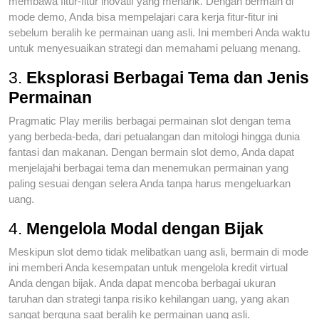
membawa fitur-fitur inovatif yang menarik. Dengan bermain di
mode demo, Anda bisa mempelajari cara kerja fitur-fitur ini
sebelum beralih ke permainan uang asli. Ini memberi Anda waktu
untuk menyesuaikan strategi dan memahami peluang menang.
3.
Eksplorasi Berbagai Tema dan Jenis
Permainan
Pragmatic Play merilis berbagai permainan slot dengan tema
yang berbeda-beda, dari petualangan dan mitologi hingga dunia
fantasi dan makanan. Dengan bermain slot demo, Anda dapat
menjelajahi berbagai tema dan menemukan permainan yang
paling sesuai dengan selera Anda tanpa harus mengeluarkan
uang.
4.
Mengelola Modal dengan Bijak
Meskipun slot demo tidak melibatkan uang asli, bermain di mode
ini memberi Anda kesempatan untuk mengelola kredit virtual
Anda dengan bijak. Anda dapat mencoba berbagai ukuran
taruhan dan strategi tanpa risiko kehilangan uang, yang akan
sangat berguna saat beralih ke permainan uang asli.