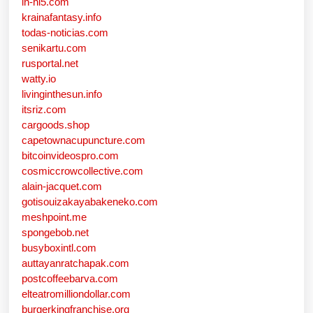
in-hi5.com
krainafantasy.info
todas-noticias.com
senikartu.com
rusportal.net
watty.io
livinginthesun.info
itsriz.com
cargoods.shop
capetownacupuncture.com
bitcoinvideospro.com
cosmiccrowcollective.com
alain-jacquet.com
gotisouizakayabakeneko.com
meshpoint.me
spongebob.net
busyboxintl.com
auttayanratchapak.com
postcoffeebarva.com
elteatromilliondollar.com
burgerkingfranchise.org