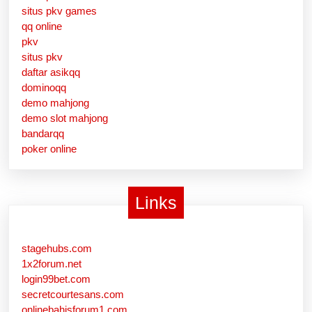
situs pkv games
qq online
pkv
situs pkv
daftar asikqq
dominoqq
demo mahjong
demo slot mahjong
bandarqq
poker online
Links
stagehubs.com
1x2forum.net
login99bet.com
secretcourtesans.com
onlinebahisforum1.com