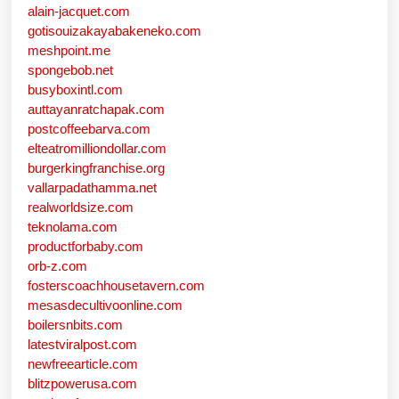
alain-jacquet.com
gotisouizakayabakeneko.com
meshpoint.me
spongebob.net
busyboxintl.com
auttayanratchapak.com
postcoffeebarva.com
elteatromilliondollar.com
burgerkingfranchise.org
vallarpadathamma.net
realworldsize.com
teknolama.com
productforbaby.com
orb-z.com
fosterscoachhousetavern.com
mesasdecultivoonline.com
boilersnbits.com
latestviralpost.com
newfreearticle.com
blitzpowerusa.com