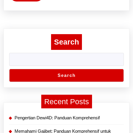
More
Search
Search
Recent Posts
Pengertian Dewi4D: Panduan Komprehensif
Memahami Gajibet: Panduan Komprehensif untuk