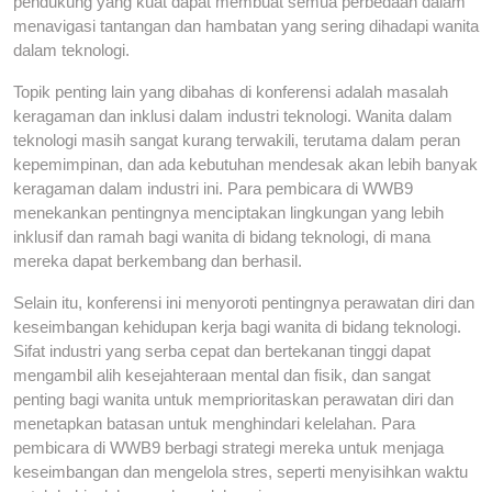
pendukung yang kuat dapat membuat semua perbedaan dalam
menavigasi tantangan dan hambatan yang sering dihadapi wanita
dalam teknologi.
Topik penting lain yang dibahas di konferensi adalah masalah
keragaman dan inklusi dalam industri teknologi. Wanita dalam
teknologi masih sangat kurang terwakili, terutama dalam peran
kepemimpinan, dan ada kebutuhan mendesak akan lebih banyak
keragaman dalam industri ini. Para pembicara di WWB9
menekankan pentingnya menciptakan lingkungan yang lebih
inklusif dan ramah bagi wanita di bidang teknologi, di mana
mereka dapat berkembang dan berhasil.
Selain itu, konferensi ini menyoroti pentingnya perawatan diri dan
keseimbangan kehidupan kerja bagi wanita di bidang teknologi.
Sifat industri yang serba cepat dan bertekanan tinggi dapat
mengambil alih kesejahteraan mental dan fisik, dan sangat
penting bagi wanita untuk memprioritaskan perawatan diri dan
menetapkan batasan untuk menghindari kelelahan. Para
pembicara di WWB9 berbagi strategi mereka untuk menjaga
keseimbangan dan mengelola stres, seperti menyisihkan waktu