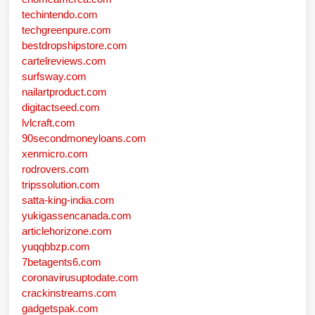
techintendo.com
techgreenpure.com
bestdropshipstore.com
cartelreviews.com
surfsway.com
nailartproduct.com
digitactseed.com
lvlcraft.com
90secondmoneyloans.com
xenmicro.com
rodrovers.com
tripssolution.com
satta-king-india.com
yukigassencanada.com
articlehorizone.com
yuqqbbzp.com
7betagents6.com
coronavirusuptodate.com
crackinstreams.com
gadgetspak.com