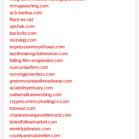
mrrugwashing.com
acb-bankia.com
flash-es.net
upshak.com
backsilo.com
siviralqq.com
impressionresorthoian.com
bestfreakingclothesever.com
falling-film-evaporator.com
sumuslawfirm.com
nursingprowriters.com
greenmountainthreadwear.com
acutedispensary.com
sattamatkanewsblog.com
cryptocurrencytradingcn.com
totowaz.com
charlestonwipesettlement.com
brandfollowmarket.com
weeklyjobnews.com
countyanimalshelter.com