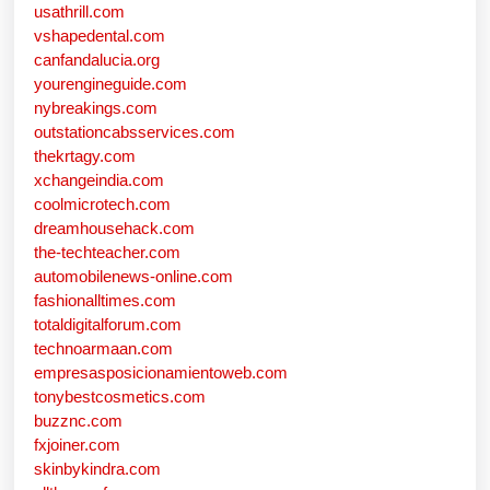
usathrill.com
vshapedental.com
canfandalucia.org
yourengineguide.com
nybreakings.com
outstationcabsservices.com
thekrtagy.com
xchangeindia.com
coolmicrotech.com
dreamhousehack.com
the-techteacher.com
automobilenews-online.com
fashionalltimes.com
totaldigitalforum.com
technoarmaan.com
empresasposicionamientoweb.com
tonybestcosmetics.com
buzznc.com
fxjoiner.com
skinbykindra.com