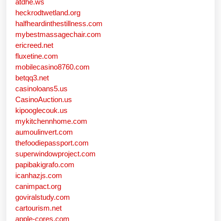
atdhe.ws
heckrodtwetland.org
halfheardinthestillness.com
mybestmassagechair.com
ericreed.net
fluxetine.com
mobilecasino8760.com
betqq3.net
casinoloans5.us
CasinoAuction.us
kipooglecouk.us
mykitchennhome.com
aumoulinvert.com
thefoodiepassport.com
superwindowproject.com
papibakigrafo.com
icanhazjs.com
canimpact.org
goviralstudy.com
cartourism.net
apple-cores.com