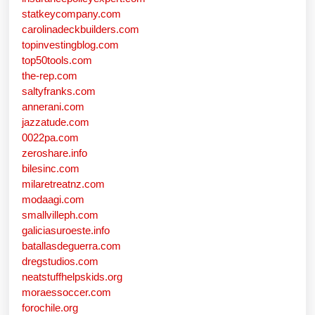
statkeycompany.com
carolinadeckbuilders.com
topinvestingblog.com
top50tools.com
the-rep.com
saltyfranks.com
annerani.com
jazzatude.com
0022pa.com
zeroshare.info
bilesinc.com
milaretreatnz.com
modaagi.com
smallvilleph.com
galiciasuroeste.info
batallasdeguerra.com
dregstudios.com
neatstuffhelpskids.org
moraessoccer.com
forochile.org