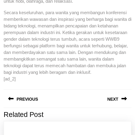
untuk hobi, olahraga, dan relaksasi.
Secara keseluruhan, para wanita yang membangun konferensi
memberikan wawasan dan inspirasi yang berharga bagi wanita di
bidang teknologi, menampilkan pencapaian dan ketahanan
perempuan dalam industri ini. Ketika gerakan untuk kesetaraan
gender dalam teknologi terus tumbuh, acara seperti WWB9
berfungsi sebagai platform bagi wanita untuk terhubung, belajar,
dan memberdayakan satu sama lain. Dengan mendukung dan
membangkitkan semangat satu sama lain, wanita dalam
teknologi dapat terus memecah hambatan dan membuka jalan
bagi industri yang lebih beragam dan inklusif.
[ad_2]
Post
PREVIOUS
NEXT
navigation
Related Post
Previous
Next
post:
post: