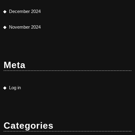
December 2024
November 2024
Meta
Log in
Categories