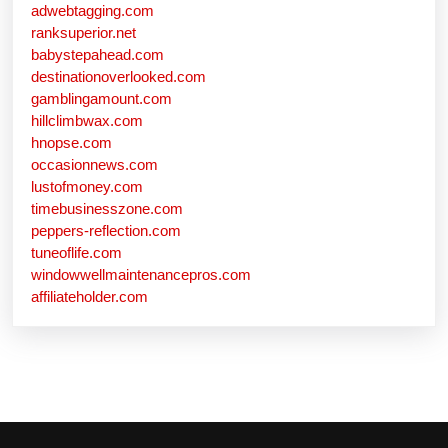
adwebtagging.com
ranksuperior.net
babystepahead.com
destinationoverlooked.com
gamblingamount.com
hillclimbwax.com
hnopse.com
occasionnews.com
lustofmoney.com
timebusinesszone.com
peppers-reflection.com
tuneoflife.com
windowwellmaintenancepros.com
affiliateholder.com