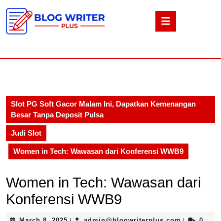
Skip
to
Open
content
Button
Skip
to
content
Slot PG Soft Gacor Malam Ini, Dapatkan Kemenangan
Besar Tanpa Deposit Pulsa
Judi Slot
Women in Tech: Wawasan dari Konferensi WWB9
Women in Tech: Wawasan dari
Konferensi WWB9
March
admin@blo
March 8, 2025
admin@blogwriterplus.com
0
|
|