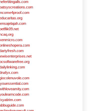
nefertitingalls.com
patsyscreations.com
income4proof.com
educaritas.org
lensajelajah.com
betflik09.net
ncaq.org
xenmicro.com
onlineshopera.com
dartyfresh.com
lewisenterprises.net
pcsoftwarefree.org
dailylinking.com
dnafyx.com
giocolenuvole.com
iyouessential.com
withloveamity.com
youlearncode.com
fxyatirim.com
abbuguide.com
technologyresult.com