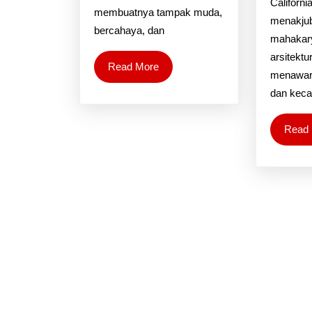
Californi
membuatnya tampak muda,
menakjub
bercahaya, dan
mahakary
arsitektur
Read
Read More
menawar
More
dan keca
Read