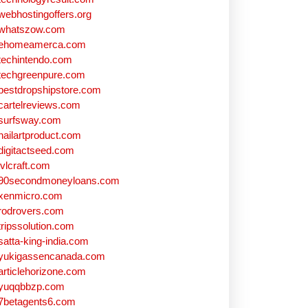
webhostingoffers.org
whatszow.com
ehomeamerca.com
techintendo.com
techgreenpure.com
bestdropshipstore.com
cartelreviews.com
surfsway.com
nailartproduct.com
digitactseed.com
lvlcraft.com
90secondmoneyloans.com
xenmicro.com
rodrovers.com
tripssolution.com
satta-king-india.com
yukigassencanada.com
articlehorizone.com
yuqqbbzp.com
7betagents6.com