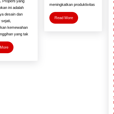
a. Properti yang
Mengintip
meningkatkan produktivitas
kan ini adalah
di
a desain dan
dalam
Read
Read More
 sejati,
More
tanah
kan kemewahan
mewah
nggihan yang tak
Read
 More
More