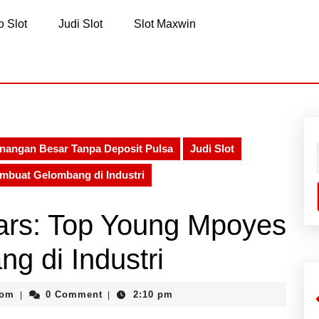
 Slot
Judi Slot
Slot Maxwin
enangan Besar Tanpa Deposit Pulsa
Judi Slot
mbuat Gelombang di Industri
tars: Top Young Mpoyes
 di Industri
admin@blogwriterplus.com
com
0 Comment
2:10 pm
|
|