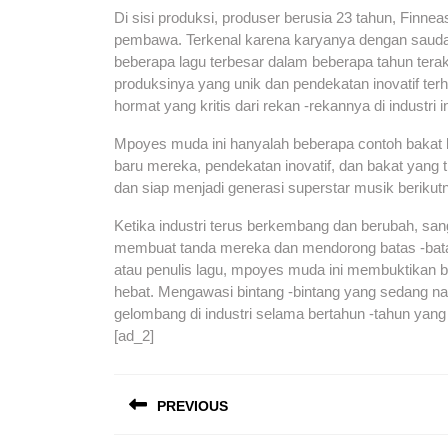
Di sisi produksi, produser berusia 23 tahun, Finne
pembawa. Terkenal karena karyanya dengan saudara
beberapa lagu terbesar dalam beberapa tahun terakh
produksinya yang unik dan pendekatan inovatif te
hormat yang kritis dari rekan -rekannya di industri in
Mpoyes muda ini hanyalah beberapa contoh bakat lu
baru mereka, pendekatan inovatif, dan bakat yang 
dan siap menjadi generasi superstar musik berikut
Ketika industri terus berkembang dan berubah, s
membuat tanda mereka dan mendorong batas -bata
atau penulis lagu, mpoyes muda ini membuktikan
hebat. Mengawasi bintang -bintang yang sedang na
gelombang di industri selama bertahun -tahun yang
[ad_2]
Post
PREVIOUS
navigation