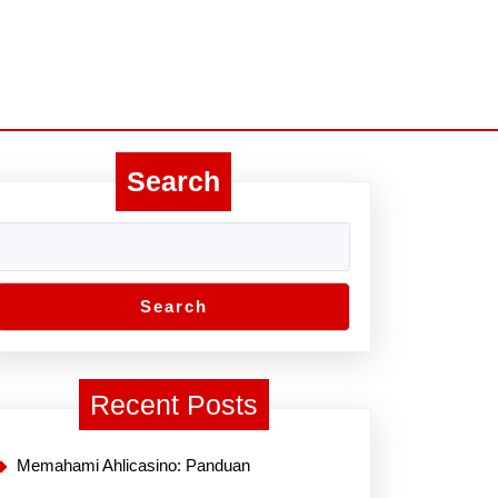
Search
Search
Recent Posts
Memahami Ahlicasino: Panduan