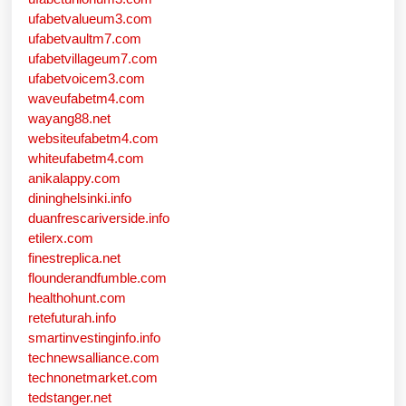
ufabetvalueum3.com
ufabetvaultm7.com
ufabetvillageum7.com
ufabetvoicem3.com
waveufabetm4.com
wayang88.net
websiteufabetm4.com
whiteufabetm4.com
anikalappy.com
dininghelsinki.info
duanfrescariverside.info
etilerx.com
finestreplica.net
flounderandfumble.com
healthohunt.com
retefuturah.info
smartinvestinginfo.info
technewsalliance.com
technonetmarket.com
tedstanger.net