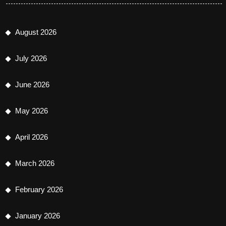
August 2026
July 2026
June 2026
May 2026
April 2026
March 2026
February 2026
January 2026