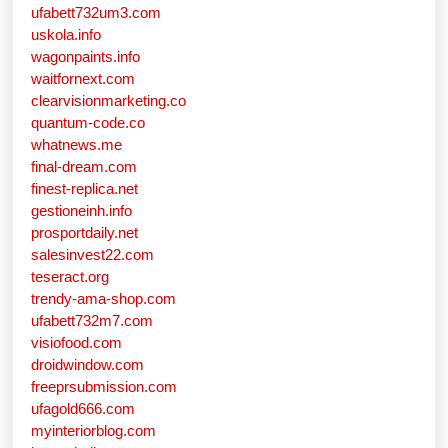
ufabett732um3.com
uskola.info
wagonpaints.info
waitfornext.com
clearvisionmarketing.co
quantum-code.co
whatnews.me
final-dream.com
finest-replica.net
gestioneinh.info
prosportdaily.net
salesinvest22.com
teseract.org
trendy-ama-shop.com
ufabett732m7.com
visiofood.com
droidwindow.com
freeprsubmission.com
ufagold666.com
myinteriorblog.com