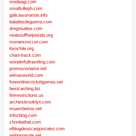
modaagi.com
smallvilleph.com
galiciasuroeste.info
batallasdeguerra.com
dregstudios.com
neatstuffhelpskids.org
moraessoccer.com
forochile.org
chart-track.com
wonderfultraveling.com
promocioname.net
wimaxworld.com
freeonlinecricketgames.net
bestcashing.biz
firerestrictions.us
archiesbrooklyn.com
muambeiros.net
infozblog.com
chonbaihat.com
elblogdeoscargonzalez.com
webpromote.net