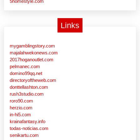
5homestyle.com
Links
mygamblingstory.com
majalahwekonews.com
2017hoganoutlet.com
pelmanec.com
domino99qq.net
directoryoftheweb.com
donttellashton.com
rush3studio.com
roro90.com
herzio.com
in-hi5.com
krainafantasy.info
todas-noticias.com
senikartu.com