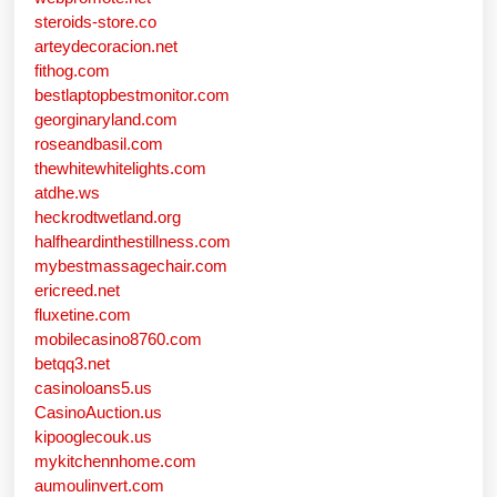
steroids-store.co
arteydecoracion.net
fithog.com
bestlaptopbestmonitor.com
georginaryland.com
roseandbasil.com
thewhitewhitelights.com
atdhe.ws
heckrodtwetland.org
halfheardinthestillness.com
mybestmassagechair.com
ericreed.net
fluxetine.com
mobilecasino8760.com
betqq3.net
casinoloans5.us
CasinoAuction.us
kipooglecouk.us
mykitchennhome.com
aumoulinvert.com