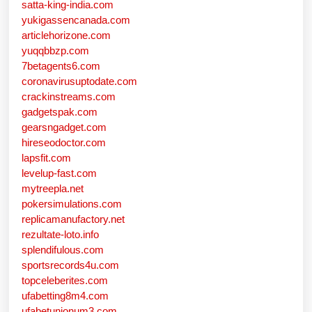
satta-king-india.com
yukigassencanada.com
articlehorizone.com
yuqqbbzp.com
7betagents6.com
coronavirusuptodate.com
crackinstreams.com
gadgetspak.com
gearsngadget.com
hireseodoctor.com
lapsfit.com
levelup-fast.com
mytreepla.net
pokersimulations.com
replicamanufactory.net
rezultate-loto.info
splendifulous.com
sportsrecords4u.com
topceleberites.com
ufabetting8m4.com
ufabetunionum3.com