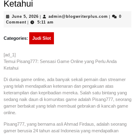
Ketahui
June
admin@blogw
June 5, 2026
admin@blogwriterplus.com
0
|
|
5,
Comment
5:11 am
|
2026
Categories:
Judi Slot
[ad_1]
Temui Pisang777: Sensasi Game Online yang Perlu Anda
Ketahui
Di dunia game online, ada banyak sekali pemain dan streamer
yang telah mendapatkan ketenaran dan pengakuan atas
keterampilan dan kepribadian mereka. Salah satu bintang yang
sedang naik daun di komunitas game adalah Pisang777, seorang
gamer berbakat yang telah membuat gebrakan di kancah game
online.
Pisang777, yang bernama asli Ahmad Firdaus, adalah seorang
gamer berusia 24 tahun asal Indonesia yang mendapatkan