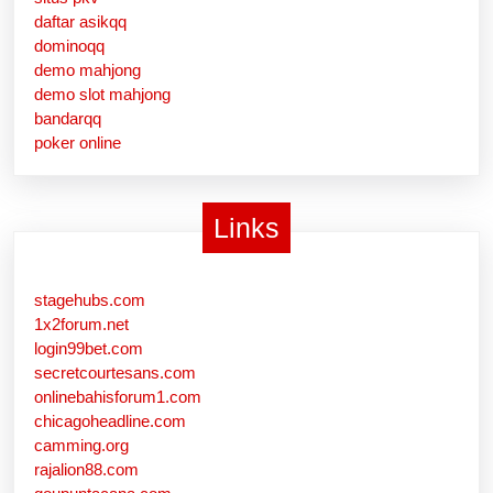
daftar asikqq
dominoqq
demo mahjong
demo slot mahjong
bandarqq
poker online
Links
stagehubs.com
1x2forum.net
login99bet.com
secretcourtesans.com
onlinebahisforum1.com
chicagoheadline.com
camming.org
rajalion88.com