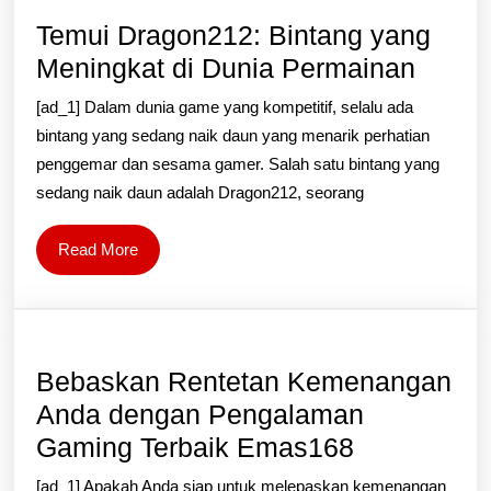
Temui Dragon212: Bintang yang
Temui
Meningkat di Dunia Permainan
Drago
[ad_1] Dalam dunia game yang kompetitif, selalu ada
Binta
bintang yang sedang naik daun yang menarik perhatian
yang
penggemar dan sesama gamer. Salah satu bintang yang
sedang naik daun adalah Dragon212, seorang
Menin
di
Read
Read More
Dunia
More
Perma
Bebaskan Rentetan Kemenangan
Anda dengan Pengalaman
Bebaskan
Gaming Terbaik Emas168
Rentetan
[ad_1] Apakah Anda siap untuk melepaskan kemenangan