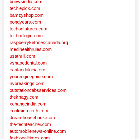
bnewsindia.com
techiepick.com
bamzyshop.com
pondycars.com
techonfutures.com
techoologic.com
raspberryketonescanada.org
medihealthrules.com
usathrill.com
vshapedental.com
canfandalucia.org
yourengineguide.com
nybreakings.com
outstationcabsservices.com
thekrtagy.com
xchangeindia.com
coolmicrotech.com
dreamhousehack.com
the-techteacher.com
automobilenews-online.com
fashionalltimes.com