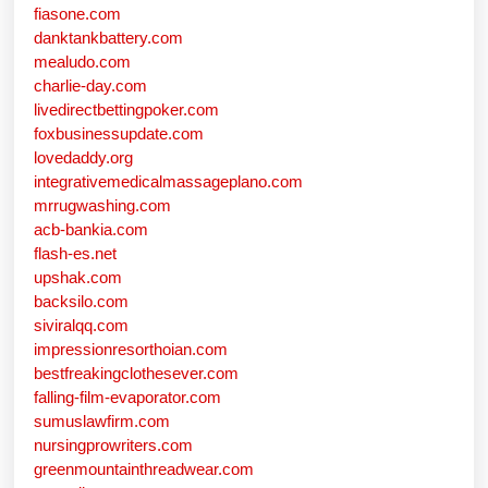
fiasone.com
danktankbattery.com
mealudo.com
charlie-day.com
livedirectbettingpoker.com
foxbusinessupdate.com
lovedaddy.org
integrativemedicalmassageplano.com
mrrugwashing.com
acb-bankia.com
flash-es.net
upshak.com
backsilo.com
siviralqq.com
impressionresorthoian.com
bestfreakingclothesever.com
falling-film-evaporator.com
sumuslawfirm.com
nursingprowriters.com
greenmountainthreadwear.com