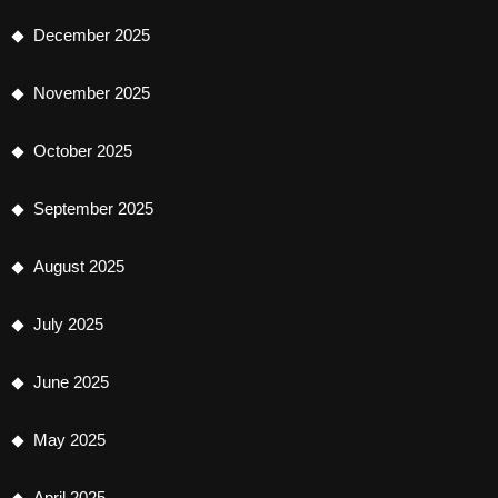
December 2025
November 2025
October 2025
September 2025
August 2025
July 2025
June 2025
May 2025
April 2025