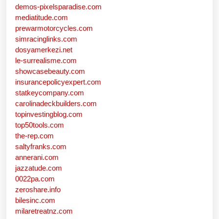
demos-pixelsparadise.com
mediatitude.com
prewarmotorcycles.com
simracinglinks.com
dosyamerkezi.net
le-surrealisme.com
showcasebeauty.com
insurancepolicyexpert.com
statkeycompany.com
carolinadeckbuilders.com
topinvestingblog.com
top50tools.com
the-rep.com
saltyfranks.com
annerani.com
jazzatude.com
0022pa.com
zeroshare.info
bilesinc.com
milaretreatnz.com