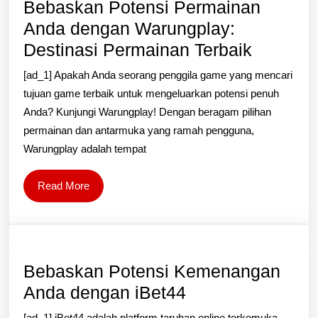
Bebaskan Potensi Permainan
Anda dengan Warungplay:
Bebask
Destinasi Permainan Terbaik
Potensi
[ad_1] Apakah Anda seorang penggila game yang mencari
Permai
tujuan game terbaik untuk mengeluarkan potensi penuh
Anda
Anda? Kunjungi Warungplay! Dengan beragam pilihan
permainan dan antarmuka yang ramah pengguna,
dengan
Warungplay adalah tempat
Warungp
Destinas
Read
Read More
Permai
More
Terbaik
Bebaskan Potensi Kemenangan
Bebaskan
Anda dengan iBet44
Potensi
[ad_1] iBet44 adalah platform taruhan online terkemuka