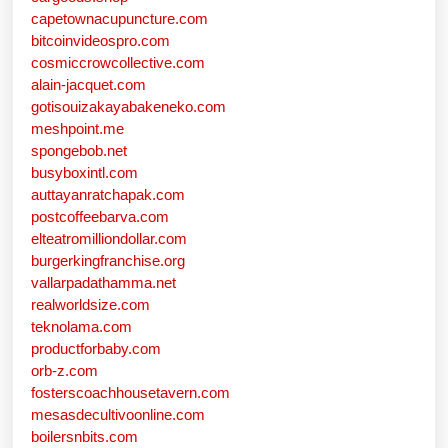
capetownacupuncture.com
bitcoinvideospro.com
cosmiccrowcollective.com
alain-jacquet.com
gotisouizakayabakeneko.com
meshpoint.me
spongebob.net
busyboxintl.com
auttayanratchapak.com
postcoffeebarva.com
elteatromilliondollar.com
burgerkingfranchise.org
vallarpadathamma.net
realworldsize.com
teknolama.com
productforbaby.com
orb-z.com
fosterscoachhousetavern.com
mesasdecultivoonline.com
boilersnbits.com