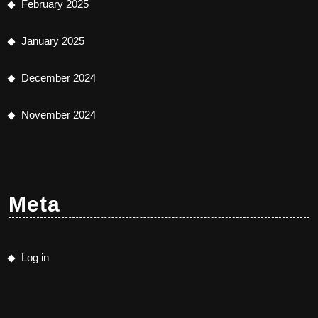
February 2025
January 2025
December 2024
November 2024
Meta
Log in