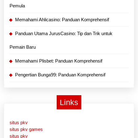
Pemula
Memahami Ahlicasino: Panduan Komprehensif
Panduan Utama JurusCasino: Tip dan Trik untuk
Pemain Baru
Memahami Plisbet: Panduan Komprehensif
Pengertian Bunga99: Panduan Komprehensif
Links
situs pkv
situs pkv games
situs pkv