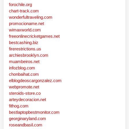
forochile.org
chart-track.com
wonderfultraveling.com
promocioname.net
wimaxworld.com
freeonlinecricketgames.net
bestcashing.biz
firerestrictions.us
archiesbrooklyn.com
muambeiros.net
infozblog.com
chonbaihat.com
elblogdeoscargonzalez.com
webpromote.net
steroids-store.co
arteydecoracion.net
fithog.com
bestlaptopbestmonitor.com
georginaryland.com
roseandbasil.com