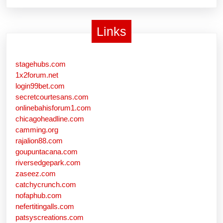
Links
stagehubs.com
1x2forum.net
login99bet.com
secretcourtesans.com
onlinebahisforum1.com
chicagoheadline.com
camming.org
rajalion88.com
goupuntacana.com
riversedgepark.com
zaseez.com
catchycrunch.com
nofaphub.com
nefertitingalls.com
patsyscreations.com