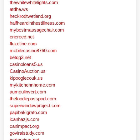
thewhitewhitelights.com
atdhe.ws
heckrodtwetland.org
halfheardinthestillness.com
mybestmassagechair.com
ericreed.net
fluxetine.com
mobilecasino8760.com
betqq3.net
casinoloans5.us
CasinoAuction.us
kipooglecouk.us
mykitchennhome.com
aumoulinvert.com
thefoodiepassport.com
superwindowproject.com
papibakigrafo.com
icanhazjs.com
canimpact.org
goviralstudy.com
cartourism.net