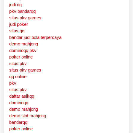
judi qq
pkv bandarqq
situs pkv games
judi poker
situs qq
bandar judi bola terpercaya
demo mahjong
dominoqq pkv
poker online
situs pkv
situs pkv games
qq online
pkv
situs pkv
daftar asikqq
dominoqq
demo mahjong
demo slot mahjong
bandarqq
poker online