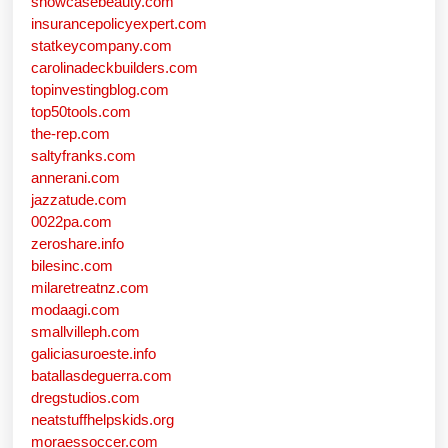
showcasebeauty.com
insurancepolicyexpert.com
statkeycompany.com
carolinadeckbuilders.com
topinvestingblog.com
top50tools.com
the-rep.com
saltyfranks.com
annerani.com
jazzatude.com
0022pa.com
zeroshare.info
bilesinc.com
milaretreatnz.com
modaagi.com
smallvilleph.com
galiciasuroeste.info
batallasdeguerra.com
dregstudios.com
neatstuffhelpskids.org
moraessoccer.com