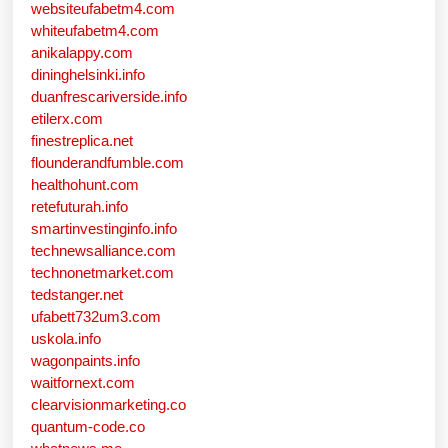
websiteufabetm4.com
whiteufabetm4.com
anikalappy.com
dininghelsinki.info
duanfrescariverside.info
etilerx.com
finestreplica.net
flounderandfumble.com
healthohunt.com
retefuturah.info
smartinvestinginfo.info
technewsalliance.com
technonetmarket.com
tedstanger.net
ufabett732um3.com
uskola.info
wagonpaints.info
waitfornext.com
clearvisionmarketing.co
quantum-code.co