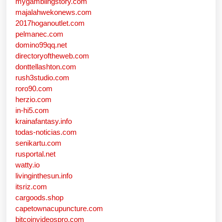
mygamblingstory.com
majalahwekonews.com
2017hoganoutlet.com
pelmanec.com
domino99qq.net
directoryoftheweb.com
donttellashton.com
rush3studio.com
roro90.com
herzio.com
in-hi5.com
krainafantasy.info
todas-noticias.com
senikartu.com
rusportal.net
watty.io
livinginthesun.info
itsriz.com
cargoods.shop
capetownacupuncture.com
bitcoinvideospro.com