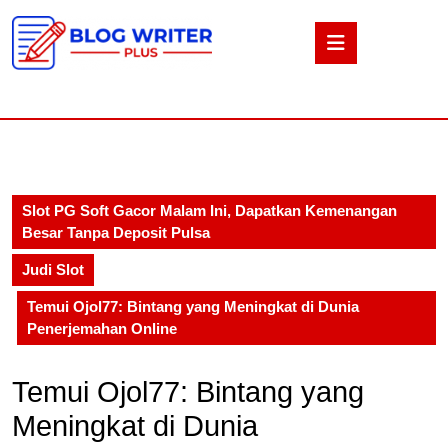
Skip
to
Open
content
Button
Skip
to
content
Slot PG Soft Gacor Malam Ini, Dapatkan Kemenangan
Besar Tanpa Deposit Pulsa
Judi Slot
Temui Ojol77: Bintang yang Meningkat di Dunia
Penerjemahan Online
Temui Ojol77: Bintang yang
Meningkat di Dunia