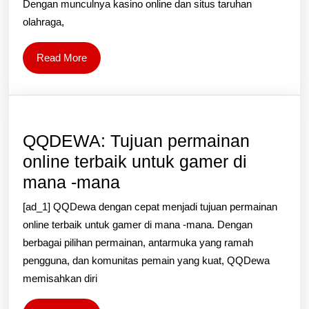
Dengan munculnya kasino online dan situs taruhan
dengan
olahraga,
pandora1
Read
Read More
More
QQDEWA: Tujuan permainan
online terbaik untuk gamer di
QQDEWA:
mana -mana
Tujuan
[ad_1] QQDewa dengan cepat menjadi tujuan permainan
permainan
online terbaik untuk gamer di mana -mana. Dengan
online
berbagai pilihan permainan, antarmuka yang ramah
pengguna, dan komunitas pemain yang kuat, QQDewa
terbaik
memisahkan diri
untuk
gamer