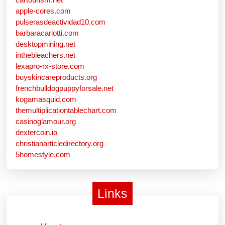
apple-cores.com
pulserasdeactividad10.com
barbaracarlotti.com
desktopmining.net
inthebleachers.net
lexapro-rx-store.com
buyskincareproducts.org
frenchbulldogpuppyforsale.net
kogamasquid.com
themultiplicationtablechart.com
casinoglamour.org
dextercoin.io
christianarticledirectory.org
5homestyle.com
Links