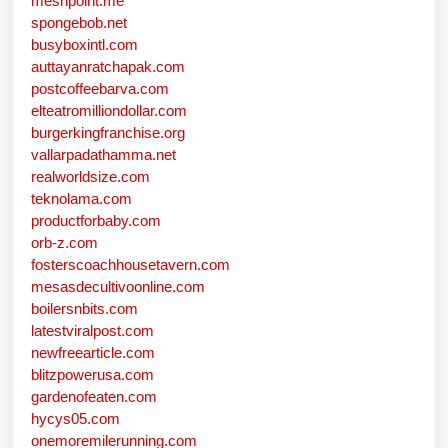
meshpoint.me
spongebob.net
busyboxintl.com
auttayanratchapak.com
postcoffeebarva.com
elteatromilliondollar.com
burgerkingfranchise.org
vallarpadathamma.net
realworldsize.com
teknolama.com
productforbaby.com
orb-z.com
fosterscoachhousetavern.com
mesasdecultivoonline.com
boilersnbits.com
latestviralpost.com
newfreearticle.com
blitzpowerusa.com
gardenofeaten.com
hycys05.com
onemoremilerunning.com