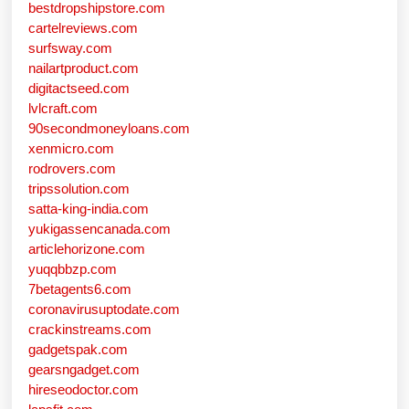
bestdropshipstore.com
cartelreviews.com
surfsway.com
nailartproduct.com
digitactseed.com
lvlcraft.com
90secondmoneyloans.com
xenmicro.com
rodrovers.com
tripssolution.com
satta-king-india.com
yukigassencanada.com
articlehorizone.com
yuqqbbzp.com
7betagents6.com
coronavirusuptodate.com
crackinstreams.com
gadgetspak.com
gearsngadget.com
hireseodoctor.com