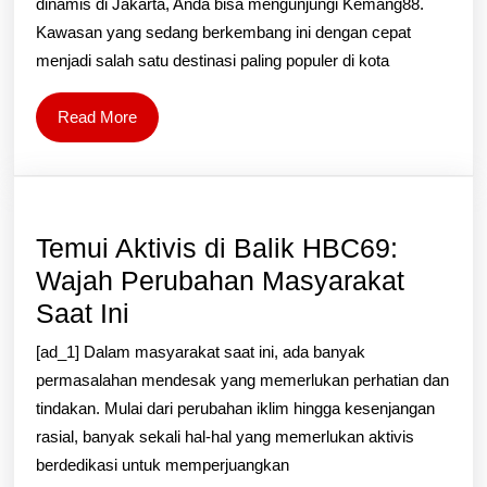
Kemang88
dinamis di Jakarta, Anda bisa mengunjungi Kemang88.
yang
Kawasan yang sedang berkembang ini dengan cepat
menjadi salah satu destinasi paling populer di kota
Menyenangkan:
Panduan
Read
Read More
Utama
More
Anda
Temui Aktivis di Balik HBC69:
Wajah Perubahan Masyarakat
Temui
Saat Ini
Aktivis
[ad_1] Dalam masyarakat saat ini, ada banyak
di
permasalahan mendesak yang memerlukan perhatian dan
Balik
tindakan. Mulai dari perubahan iklim hingga kesenjangan
rasial, banyak sekali hal-hal yang memerlukan aktivis
HBC69:
berdedikasi untuk memperjuangkan
Wajah