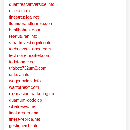
duanfrescariverside.info
etilerx.com
finestreplica.net
flounderandfumble.com
healthohunt.com
retefuturah.info
smartinvestinginfo.info
technewsalliance.com
technonetmarket.com
tedstanger.net
ufabett732um3.com
uskola.info
wagonpaints.info
waitfornext.com
clearvisionmarketing.co
quantum-code.co
whatnews.me
final-dream.com
finest-replica.net
gestioneinh.info