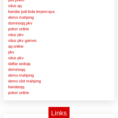
situs qq
bandar judi bola terpercaya
demo mahjong
dominoqq pkv
poker online
situs pkv
situs pkv games
qq online
pkv
situs pkv
daftar asikqq
dominoqq
demo mahjong
demo slot mahjong
bandarqq
poker online
Links