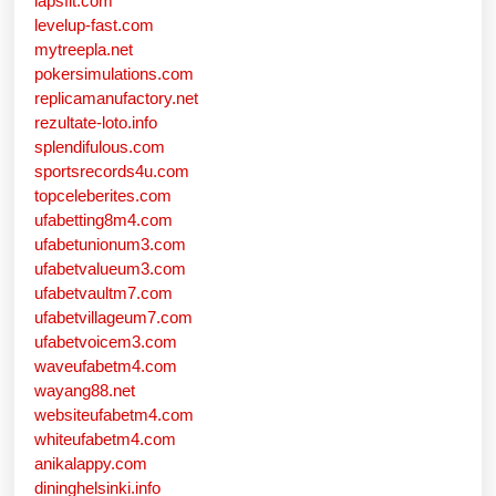
lapsfit.com
levelup-fast.com
mytreepla.net
pokersimulations.com
replicamanufactory.net
rezultate-loto.info
splendifulous.com
sportsrecords4u.com
topceleberites.com
ufabetting8m4.com
ufabetunionum3.com
ufabetvalueum3.com
ufabetvaultm7.com
ufabetvillageum7.com
ufabetvoicem3.com
waveufabetm4.com
wayang88.net
websiteufabetm4.com
whiteufabetm4.com
anikalappy.com
dininghelsinki.info