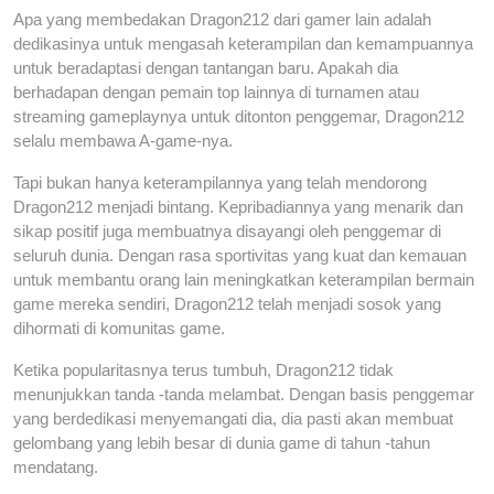
Apa yang membedakan Dragon212 dari gamer lain adalah
dedikasinya untuk mengasah keterampilan dan kemampuannya
untuk beradaptasi dengan tantangan baru. Apakah dia
berhadapan dengan pemain top lainnya di turnamen atau
streaming gameplaynya untuk ditonton penggemar, Dragon212
selalu membawa A-game-nya.
Tapi bukan hanya keterampilannya yang telah mendorong
Dragon212 menjadi bintang. Kepribadiannya yang menarik dan
sikap positif juga membuatnya disayangi oleh penggemar di
seluruh dunia. Dengan rasa sportivitas yang kuat dan kemauan
untuk membantu orang lain meningkatkan keterampilan bermain
game mereka sendiri, Dragon212 telah menjadi sosok yang
dihormati di komunitas game.
Ketika popularitasnya terus tumbuh, Dragon212 tidak
menunjukkan tanda -tanda melambat. Dengan basis penggemar
yang berdedikasi menyemangati dia, dia pasti akan membuat
gelombang yang lebih besar di dunia game di tahun -tahun
mendatang.