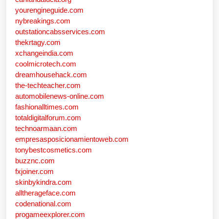
yourengineguide.com
nybreakings.com
outstationcabsservices.com
thekrtagy.com
xchangeindia.com
coolmicrotech.com
dreamhousehack.com
the-techteacher.com
automobilenews-online.com
fashionalltimes.com
totaldigitalforum.com
technoarmaan.com
empresasposicionamientoweb.com
tonybestcosmetics.com
buzznc.com
fxjoiner.com
skinbykindra.com
alltherageface.com
codenational.com
progameexplorer.com