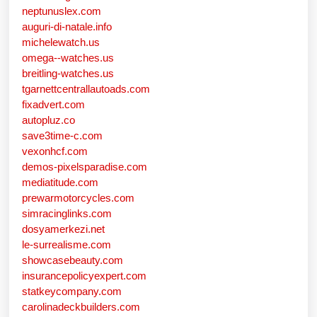
neptunuslex.com
auguri-di-natale.info
michelewatch.us
omega--watches.us
breitling-watches.us
tgarnettcentrallautoads.com
fixadvert.com
autopluz.co
save3time-c.com
vexonhcf.com
demos-pixelsparadise.com
mediatitude.com
prewarmotorcycles.com
simracinglinks.com
dosyamerkezi.net
le-surrealisme.com
showcasebeauty.com
insurancepolicyexpert.com
statkeycompany.com
carolinadeckbuilders.com