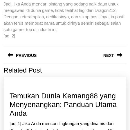
Jadi, jika Anda mencari bintang yang sedang naik daun untuk
mengawasi di dunia game, tidak terlihat lagi dari Dragon212.
Dengan keterampilan, dedikasinya, dan sikap positifnya, ia pasti
akan terus membuat nama untuk dirinya sendiri sebagai salah
satu gamer top di industri ini.
[ad_2]
Post
PREVIOUS
NEXT
navigation
Related Post
Previous
Next
post:
post:
Temukan Dunia Kemang88 yang
Menyenangkan: Panduan Utama
Temukan
Anda
Dunia
[ad_1] Jika Anda mencari lingkungan yang dinamis dan