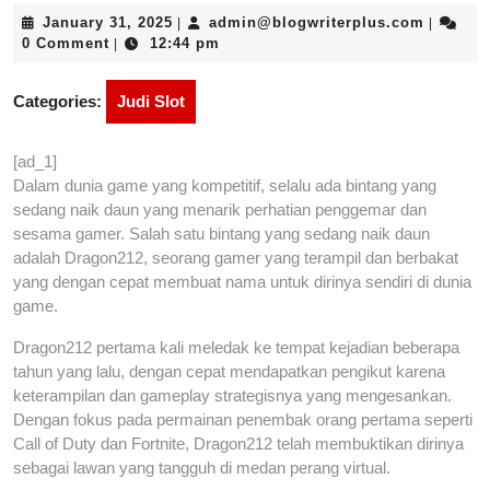
January
admin@b
January 31, 2025
admin@blogwriterplus.com
|
|
31,
0 Comment
12:44 pm
|
2025
Categories:
Judi Slot
[ad_1]
Dalam dunia game yang kompetitif, selalu ada bintang yang
sedang naik daun yang menarik perhatian penggemar dan
sesama gamer. Salah satu bintang yang sedang naik daun
adalah Dragon212, seorang gamer yang terampil dan berbakat
yang dengan cepat membuat nama untuk dirinya sendiri di dunia
game.
Dragon212 pertama kali meledak ke tempat kejadian beberapa
tahun yang lalu, dengan cepat mendapatkan pengikut karena
keterampilan dan gameplay strategisnya yang mengesankan.
Dengan fokus pada permainan penembak orang pertama seperti
Call of Duty dan Fortnite, Dragon212 telah membuktikan dirinya
sebagai lawan yang tangguh di medan perang virtual.