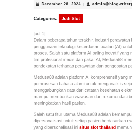
December
December 28, 2024
admin@blogwriter
|
28,
2024
Categories:
Judi Slot
[ad_1]
Dalam beberapa tahun terakhir, industri perawatan 
penggunaan teknologi kecerdasan buatan (AI) un
proses. Salah satu platform AI paling inovatif yan
tim profesional medis dan pakar AI, Medusa88 me
pendekatan terhadap perawatan dan pengobatan pa
Medusa88 adalah platform AI komprehensif yang 
pemrosesan bahasa alami untuk menganalisis seju
menggabungkan data dari catatan kesehatan elektr
mampu memberikan wawasan dan rekomendasi ber
meningkatkan hasil pasien.
Salah satu fitur utama Medusa88 adalah kemampu
dipersonalisasi untuk setiap pasien berdasarkan ri
yang dipersonalisasi ini
situs slot thailand
memungk