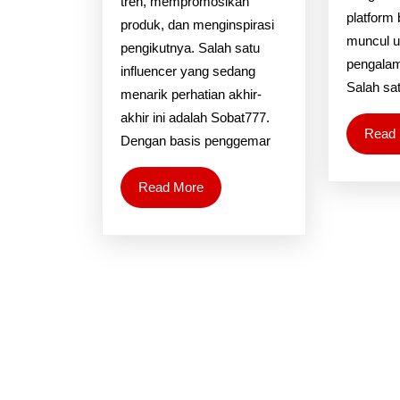
tren, mempromosikan
Lebih
platform 
produk, dan menginspirasi
Dekat
muncul u
pengikutnya. Salah satu
Influencer
pengala
influencer yang sedang
Salah sa
menarik perhatian akhir-
akhir ini adalah Sobat777.
Read
Dengan basis penggemar
Read
Read More
More