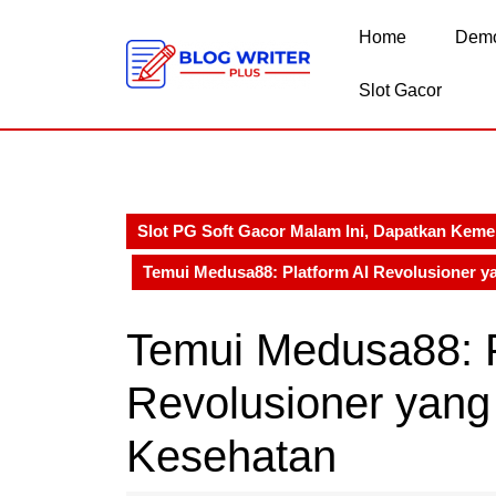
Skip
to
Home
Demo
content
Skip
Slot Gacor
to
content
Slot PG Soft Gacor Malam Ini, Dapatkan Kem
Temui Medusa88: Platform AI Revolusioner 
Temui Medusa88: P
Revolusioner yan
Kesehatan