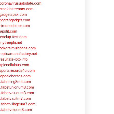
coronavirusuptodate.com
crackinstreams.com
gadgetspak.com
gearsngadget.com
hireseodoctor.com
lapsfit.com
levelup-fast.com
mytreepla.net
pokersimulations.com
replicamanufactory.net
rezultate-loto.info
splendifulous.com
sportsrecords4u.com
topceleberites.com
ufabetting8m4.com
ufabetunionum3.com
ufabetvalueum3.com
ufabetvaultm7.com
ufabetvillageum7.com
ufabetvoicem3.com