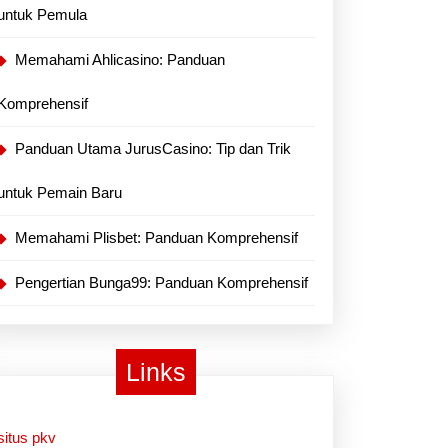
untuk Pemula
Memahami Ahlicasino: Panduan
Komprehensif
Panduan Utama JurusCasino: Tip dan Trik
untuk Pemain Baru
Memahami Plisbet: Panduan Komprehensif
Pengertian Bunga99: Panduan Komprehensif
Links
situs pkv