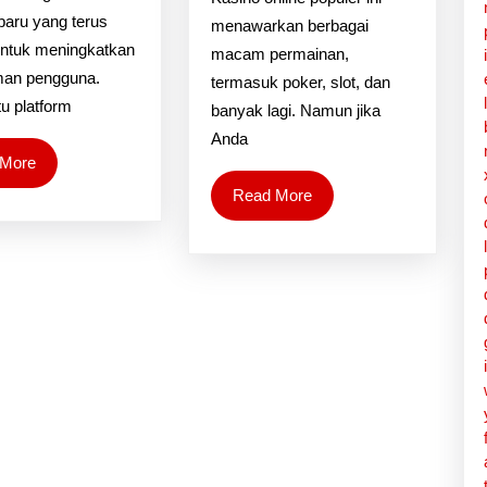
di
baru yang terus
menawarkan berbagai
88dewa
ntuk meningkatkan
macam permainan,
man pengguna.
termasuk poker, slot, dan
tu platform
banyak lagi. Namun jika
Anda
Read
 More
More
Read
Read More
More