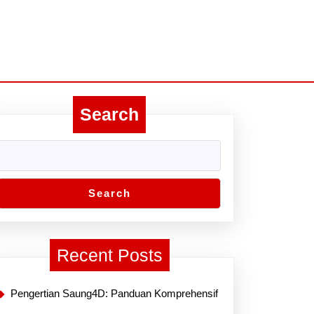
Search
Search
Recent Posts
Pengertian Saung4D: Panduan Komprehensif