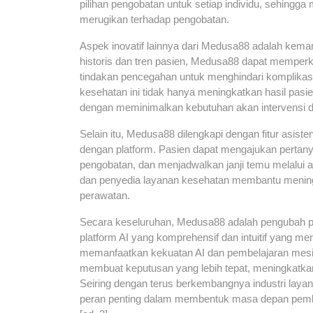
pilihan pengobatan untuk setiap individu, sehingga m
merugikan terhadap pengobatan.
Aspek inovatif lainnya dari Medusa88 adalah kema
historis dan tren pasien, Medusa88 dapat mempe
tindakan pencegahan untuk menghindari komplikasi
kesehatan ini tidak hanya meningkatkan hasil pas
dengan meminimalkan kebutuhan akan intervensi d
Selain itu, Medusa88 dilengkapi dengan fitur asist
dengan platform. Pasien dapat mengajukan pertan
pengobatan, dan menjadwalkan janji temu melalui
dan penyedia layanan kesehatan membantu meningk
perawatan.
Secara keseluruhan, Medusa88 adalah pengubah p
platform AI yang komprehensif dan intuitif yang 
memanfaatkan kekuatan AI dan pembelajaran mes
membuat keputusan yang lebih tepat, meningkatka
Seiring dengan terus berkembangnya industri lay
peran penting dalam membentuk masa depan pemb