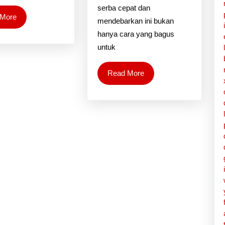
serba cepat dan
Read
 More
mendebarkan ini bukan
More
hanya cara yang bagus
untuk
Read
Read More
More