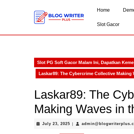
Skip
to
Home
Demo
content
Skip
Slot Gacor
to
content
Slot PG Soft Gacor Malam Ini, Dapatkan Kem
Laskar89: The Cybercrime Collective Making
Laskar89: The Cyb
Making Waves in 
July
July 23, 2025
admin@blogwriterplus.
|
23,