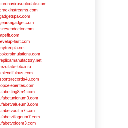
coronavirusuptodate.com
crackinstreams.com
gadgetspak.com
gearsngadget.com
hireseodoctor.com
lapsfit.com
levelup-fast.com
mytreepla.net
pokersimulations.com
replicamanufactory.net
rezultate-loto.info
splendifulous.com
sportsrecords4u.com
topceleberites.com
ufabetting8m4.com
ufabetunionum3.com
ufabetvalueum3.com
ufabetvaultm7.com
ufabetvillageum7.com
ufabetvoicem3.com