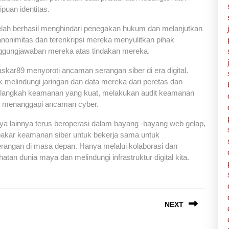
puan identitas.
 telah berhasil menghindari penegakan hukum dan melanjutkan
anonimitas dan terenkripsi mereka menyulitkan pihak
ggungjawaban mereka atas tindakan mereka.
askar89 menyoroti ancaman serangan siber di era digital.
k melindungi jaringan dan data mereka dari peretas dan
 -langkah keamanan yang kuat, melakukan audit keamanan
an menanggapi ancaman cyber.
a lainnya terus beroperasi dalam bayang -bayang web gelap,
akar keamanan siber untuk bekerja sama untuk
rangan di masa depan. Hanya melalui kolaborasi dan
n dunia maya dan melindungi infrastruktur digital kita.
NEXT