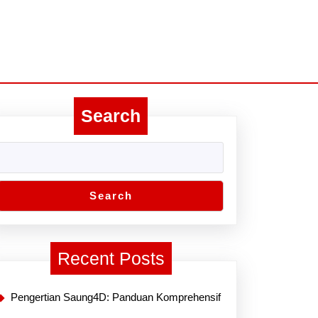
Search
Search
Recent Posts
Pengertian Saung4D: Panduan Komprehensif