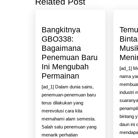
Related Post
Previous
post:
Bangkitnya
Temu
GBO338:
Binta
Bagaimana
Musi
Penemuan Baru
Meni
Ini Mengubah
[ad_1] M
Bangkitnya
Permainan
nama ya
GBO338:
membuat
[ad_1] Dalam dunia sains,
Bagaimana
industri
penemuan-penemuan baru
suaranya
Penemuan
terus dilakukan yang
penampi
merevolusi cara kita
Baru
bintang 
memahami alam semesta.
Ini
daun ini
Salah satu penemuan yang
Mengubah
mendapat
menarik perhatian