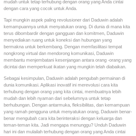
mudah untuk tetap terhubung dengan orang yang Anda cintai
dengan cara yang cocok untuk Anda.
Tapi mungkin aspek paling revolusioner dari Daduwin adalah
kemampuannya untuk menyatukan orang. Di dunia di mana kita
terus dibombardir dengan gangguan dan komitmen, Daduwin
menyediakan ruang untuk koneksi dan hubungan yang
bermakna untuk berkembang. Dengan memfasilitasi tempat
nongkrong virtual dan mendorong komunikasi, Daduwin
membantu menjembatani kesenjangan antara orang -orang yang
dicintai dan memperkuat ikatan yang mungkin telah diabaikan.
Sebagai kesimpulan, Daduwin adalah pengubah permainan di
dunia komunikasi. Aplikasi inovatif ini merevolusi cara kita
terhubung dengan orang yang kita cintai, membuatnya lebih
mudah dan lebih nyaman dari sebelumnya untuk tetap
berhubungan. Dengan antarmuka, fleksibilitas, dan kemampuan
yang ramah pengguna untuk menyatukan orang, Daduwin benar-
benar mengubah cara kita berinteraksi dengan keluarga dan
teman-teman kita. Jadi mengapa menunggu? Unduh Daduwin
hari ini dan mulailah terhubung dengan orang yang Anda cintai