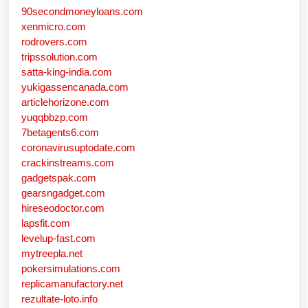
90secondmoneyloans.com
xenmicro.com
rodrovers.com
tripssolution.com
satta-king-india.com
yukigassencanada.com
articlehorizone.com
yuqqbbzp.com
7betagents6.com
coronavirusuptodate.com
crackinstreams.com
gadgetspak.com
gearsngadget.com
hireseodoctor.com
lapsfit.com
levelup-fast.com
mytreepla.net
pokersimulations.com
replicamanufactory.net
rezultate-loto.info