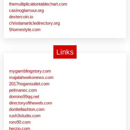
themultiplicationtablechart.com
casinoglamour.org
dextercoin.io
christianarticledirectory.org
5homestyle.com
Links
mygamblingstory.com
majalahwekonews.com
2017hoganoutlet.com
pelmanec.com
domino99qq.net
directoryoftheweb.com
donttellashton.com
rush3studio.com
roro90.com
herzio.com