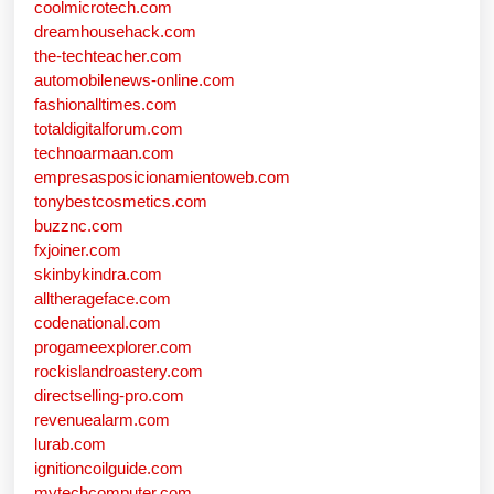
coolmicrotech.com
dreamhousehack.com
the-techteacher.com
automobilenews-online.com
fashionalltimes.com
totaldigitalforum.com
technoarmaan.com
empresasposicionamientoweb.com
tonybestcosmetics.com
buzznc.com
fxjoiner.com
skinbykindra.com
alltherageface.com
codenational.com
progameexplorer.com
rockislandroastery.com
directselling-pro.com
revenuealarm.com
lurab.com
ignitioncoilguide.com
mytechcomputer.com