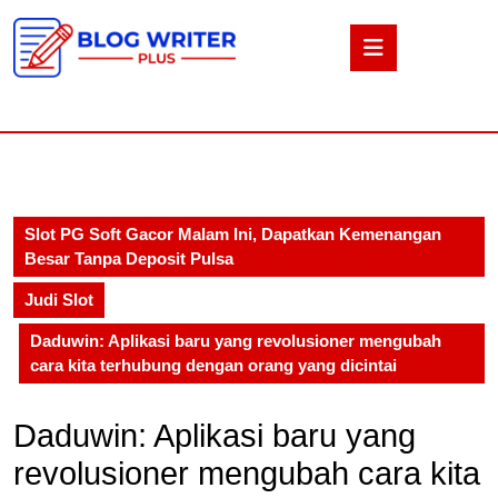
Skip
to
Open
content
Button
Skip
to
content
Slot PG Soft Gacor Malam Ini, Dapatkan Kemenangan
Besar Tanpa Deposit Pulsa
Judi Slot
Daduwin: Aplikasi baru yang revolusioner mengubah
cara kita terhubung dengan orang yang dicintai
Daduwin: Aplikasi baru yang
revolusioner mengubah cara kita