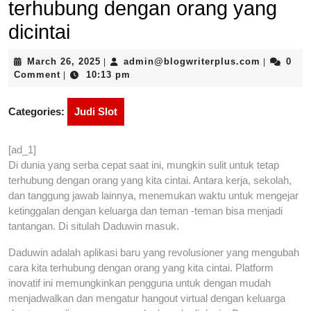
terhubung dengan orang yang
dicintai
March
admin@bl
March 26, 2025
admin@blogwriterplus.com
0
|
|
26,
Comment
10:13 pm
|
2025
Categories:
Judi Slot
[ad_1]
Di dunia yang serba cepat saat ini, mungkin sulit untuk tetap
terhubung dengan orang yang kita cintai. Antara kerja, sekolah,
dan tanggung jawab lainnya, menemukan waktu untuk mengejar
ketinggalan dengan keluarga dan teman -teman bisa menjadi
tantangan. Di situlah Daduwin masuk.
Daduwin adalah aplikasi baru yang revolusioner yang mengubah
cara kita terhubung dengan orang yang kita cintai. Platform
inovatif ini memungkinkan pengguna untuk dengan mudah
menjadwalkan dan mengatur hangout virtual dengan keluarga