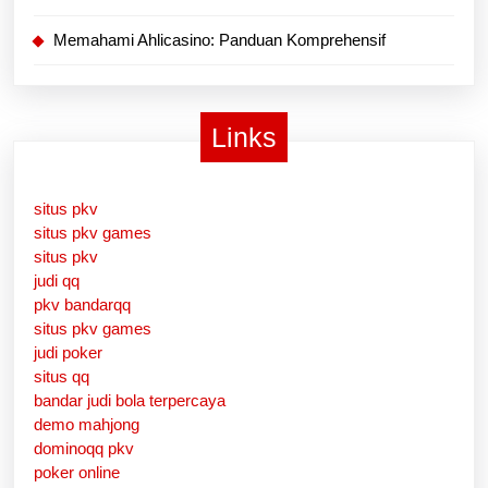
Memahami Ahlicasino: Panduan Komprehensif
Links
situs pkv
situs pkv games
situs pkv
judi qq
pkv bandarqq
situs pkv games
judi poker
situs qq
bandar judi bola terpercaya
demo mahjong
dominoqq pkv
poker online