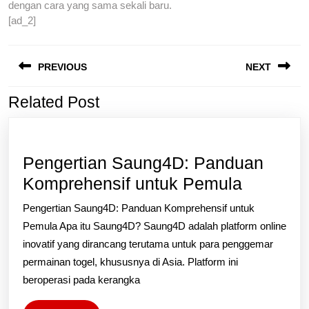
dengan cara yang sama sekali baru.
[ad_2]
Post
PREVIOUS
NEXT
navigation
Related Post
Previous
Next
post:
post:
Pengertian Saung4D: Panduan
Pengerti
Komprehensif untuk Pemula
Saung4D
Pengertian Saung4D: Panduan Komprehensif untuk
Pandua
Pemula Apa itu Saung4D? Saung4D adalah platform online
Kompreh
inovatif yang dirancang terutama untuk para penggemar
permainan togel, khususnya di Asia. Platform ini
untuk
beroperasi pada kerangka
Pemula