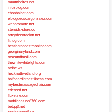
muambeiros.net
infozblog.com
chonbaihat.com
elblogdeoscargonzalez.com
webpromote.net
steroids-store.co
arteydecoracion.net
fithog.com
bestlaptopbestmonitor.com
georginaryland.com
roseandbasil.com
thewhitewhitelights.com
atdhe.ws
heckrodtwetland.org
halfheardinthestillness.com
mybestmassagechair.com
ericreed.net
fluxetine.com
mobilecasino8760.com
betqq3.net
casinoloans5.us