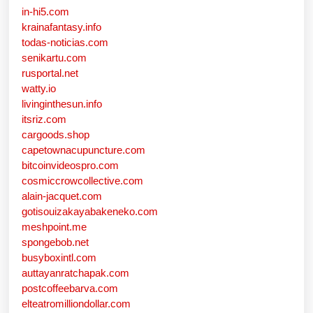
in-hi5.com
krainafantasy.info
todas-noticias.com
senikartu.com
rusportal.net
watty.io
livinginthesun.info
itsriz.com
cargoods.shop
capetownacupuncture.com
bitcoinvideospro.com
cosmiccrowcollective.com
alain-jacquet.com
gotisouizakayabakeneko.com
meshpoint.me
spongebob.net
busyboxintl.com
auttayanratchapak.com
postcoffeebarva.com
elteatromilliondollar.com