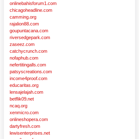
onlinebahisforum1.com
chicagoheadline.com
camming.org
rajalion88.com
goupuntacana.com
riversedgepark.com
zaseez.com
catchycrunch.com
nofaphub.com
nefertitingalls.com
patsyscreations.com
income4proof.com
educaritas.org
lensajelajah.com
betflik09.net
ncaq.org
xenmicro.com
onlineshopera.com
dartyfresh.com
lewisenterprises.net