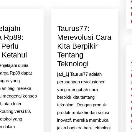
Next
post:
lajahi
Taurus77:
a Rp89:
Merevolusi Cara
 Perlu
Kita Berpikir
Menjelajahi
 Ketahui
Tentang
Dunia
Taurus77:
Teknologi
njelajahi dunia
Rp89:
Merevolusi
arga Rp89 dapat
[ad_1] Taurus77 adalah
Yang
Cara
tugas yang
perusahaan revolusioner
kan bagi mereka
Perlu
Kita
yang mengubah cara
u mengenal konsep
Anda
berpikir kita tentang
Berpikir
9, atau Inter
teknologi. Dengan produk-
Ketahui
Tentang
outing versi 89,
produk mutakhir dan solusi
Teknologi
rotokol yang
inovatif, mereka membuka
n dalam
jalan bagi era baru teknologi