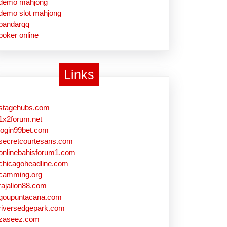
demo mahjong
demo slot mahjong
bandarqq
poker online
Links
stagehubs.com
1x2forum.net
login99bet.com
secretcourtesans.com
onlinebahisforum1.com
chicagoheadline.com
camming.org
rajalion88.com
goupuntacana.com
riversedgepark.com
zaseez.com