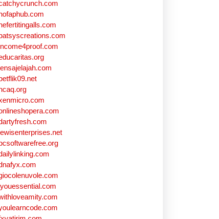
catchycrunch.com
nofaphub.com
nefertitingalls.com
patsyscreations.com
income4proof.com
educaritas.org
lensajelajah.com
betflik09.net
ncaq.org
xenmicro.com
onlineshopera.com
dartyfresh.com
lewisenterprises.net
pcsoftwarefree.org
dailylinking.com
dnafyx.com
giocolenuvole.com
iyouessential.com
withloveamity.com
youlearncode.com
fxyatirim.com