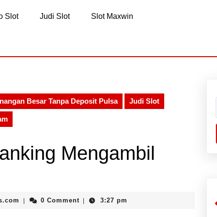
 Slot
Judi Slot
Slot Maxwin
enangan Besar Tanpa Deposit Pulsa
Judi Slot
ram
tanking Mengambil
admin@blogwriterplus.com
s.com
0 Comment
3:27 pm
|
|