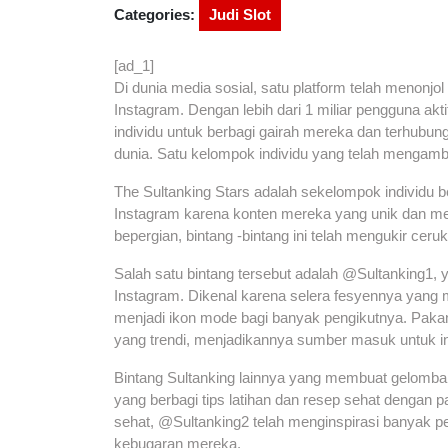
2025
Categories:
Judi Slot
[ad_1]
Di dunia media sosial, satu platform telah menonjo
Instagram. Dengan lebih dari 1 miliar pengguna akt
individu untuk berbagi gairah mereka dan terhubun
dunia. Satu kelompok individu yang telah mengambi
The Sultanking Stars adalah sekelompok individu b
Instagram karena konten mereka yang unik dan m
bepergian, bintang -bintang ini telah mengukir ceruk
Salah satu bintang tersebut adalah @Sultanking1, y
Instagram. Dikenal karena selera fesyennya yang
menjadi ikon mode bagi banyak pengikutnya. Paka
yang trendi, menjadikannya sumber masuk untuk i
Bintang Sultanking lainnya yang membuat gelomba
yang berbagi tips latihan dan resep sehat dengan
sehat, @Sultanking2 telah menginspirasi banyak p
kebugaran mereka.