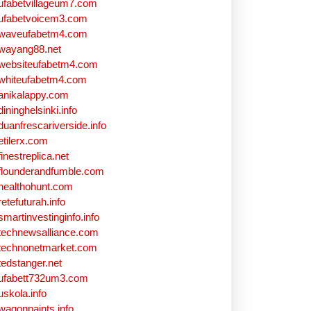
ufabetvillageum7.com
ufabetvoicem3.com
waveufabetm4.com
wayang88.net
websiteufabetm4.com
whiteufabetm4.com
anikalappy.com
dininghelsinki.info
duanfrescariverside.info
etilerx.com
finestreplica.net
flounderandfumble.com
healthohunt.com
retefuturah.info
smartinvestinginfo.info
technewsalliance.com
technonetmarket.com
tedstanger.net
ufabett732um3.com
uskola.info
wagonpaints.info