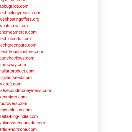
abbuguide.com
technologyresult.com
webhostingoffers.org
whatszow.com
ehomeamerca.com
techintendo.com
techgreenpure.com
bestdropshipstore.com
cartelreviews.com
surfsway.com
nailartproduct.com
digitactseed.com
lvlcraft.com
90secondmoneyloans.com
xenmicro.com
rodrovers.com
tripssolution.com
satta-king-india.com
yukigassencanada.com
articlehorizone.com