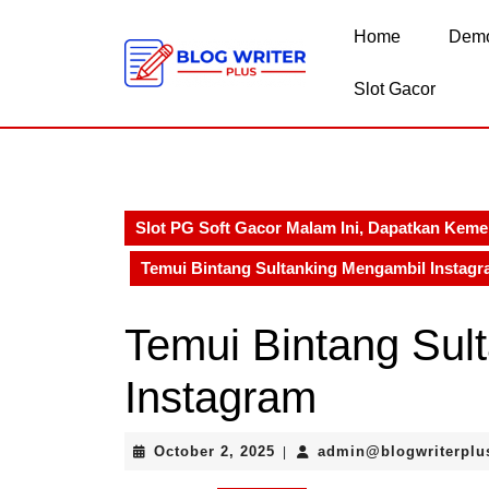
Skip
to
Home
Demo
content
Skip
Slot Gacor
to
content
Slot PG Soft Gacor Malam Ini, Dapatkan Kem
Temui Bintang Sultanking Mengambil Instag
Temui Bintang Sul
Instagram
October
October 2, 2025
admin@blogwriterplu
|
2,