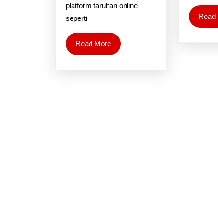
platform taruhan online
Read
seperti
Read
Read More
More