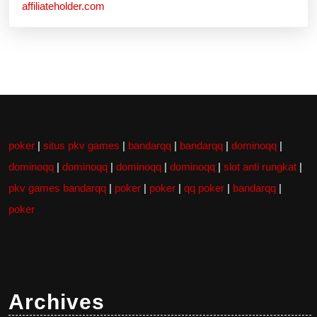
affiliateholder.com
poker
|
situs pkv games
|
bandarqq
|
bandarqq
|
dominoqq
|
dominoqq
|
dominoqq
|
dominoqq
|
dominoqq
|
slot anti rungkat
|
pkv games bandarqq
|
poker
|
poker
|
qq poker
|
bandarqq
|
poker
Archives