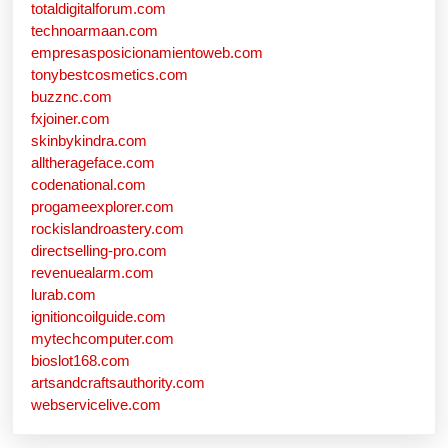
totaldigitalforum.com
technoarmaan.com
empresasposicionamientoweb.com
tonybestcosmetics.com
buzznc.com
fxjoiner.com
skinbykindra.com
alltherageface.com
codenational.com
progameexplorer.com
rockislandroastery.com
directselling-pro.com
revenuealarm.com
lurab.com
ignitioncoilguide.com
mytechcomputer.com
bioslot168.com
artsandcraftsauthority.com
webservicelive.com