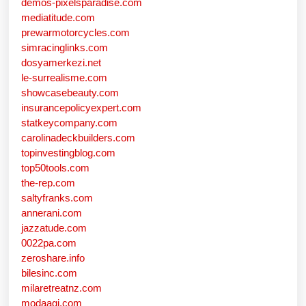
demos-pixelsparadise.com
mediatitude.com
prewarmotorcycles.com
simracinglinks.com
dosyamerkezi.net
le-surrealisme.com
showcasebeauty.com
insurancepolicyexpert.com
statkeycompany.com
carolinadeckbuilders.com
topinvestingblog.com
top50tools.com
the-rep.com
saltyfranks.com
annerani.com
jazzatude.com
0022pa.com
zeroshare.info
bilesinc.com
milaretreatnz.com
modaagi.com