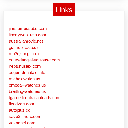
Links
jimsfamousbbq.com
libertywalk-usa.com
australiamovie.net
gizmobird.co.uk
mp3djsong.com
coursdanglaistoulouse.com
neptunuslex.com
auguri-di-natale.info
michelewatch.us
omega--watches.us
breitling-watches.us
tgarnettcentrallautoads.com
fixadvert.com
autopluz.co
save3time-c.com
vexonhcf.com