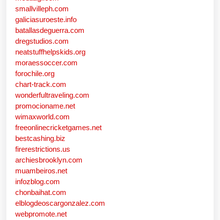
smallvilleph.com
galiciasuroeste.info
batallasdeguerra.com
dregstudios.com
neatstuffhelpskids.org
moraessoccer.com
forochile.org
chart-track.com
wonderfultraveling.com
promocioname.net
wimaxworld.com
freeonlinecricketgames.net
bestcashing.biz
firerestrictions.us
archiesbrooklyn.com
muambeiros.net
infozblog.com
chonbaihat.com
elblogdeoscargonzalez.com
webpromote.net