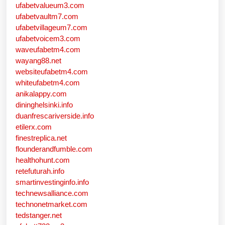
ufabetvalueum3.com
ufabetvaultm7.com
ufabetvillageum7.com
ufabetvoicem3.com
waveufabetm4.com
wayang88.net
websiteufabetm4.com
whiteufabetm4.com
anikalappy.com
dininghelsinki.info
duanfrescariverside.info
etilerx.com
finestreplica.net
flounderandfumble.com
healthohunt.com
retefuturah.info
smartinvestinginfo.info
technewsalliance.com
technonetmarket.com
tedstanger.net