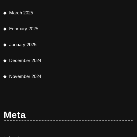
March 2025
February 2025
January 2025
December 2024
November 2024
Meta