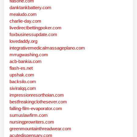
fiasone.com
danktankbattery.com
mealudo.com
charlie-day.com
livedirectbettingpoker.com
foxbusinessupdate.com
lovedaddy.org
integrativemedicalmassageplano.com
mrrugwashing.com
acb-bankia.com
flash-es.net
upshak.com
backsilo.com
siviralqq.com
impressionresorthoian.com
bestfreakingclothesever.com
falling-film-evaporator.com
sumuslawfirm.com
nursingprowriters.com
greenmountainthreadwear.com
acutedispensary.com