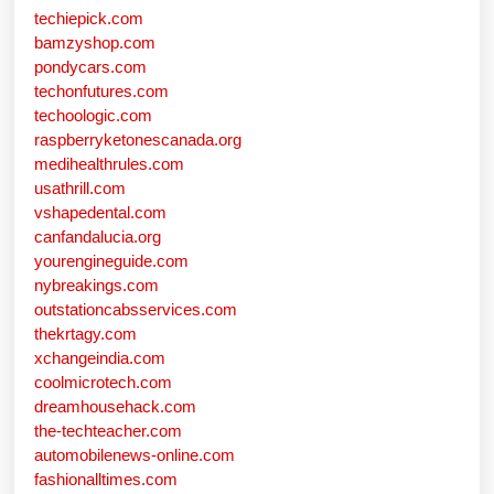
techiepick.com
bamzyshop.com
pondycars.com
techonfutures.com
techoologic.com
raspberryketonescanada.org
medihealthrules.com
usathrill.com
vshapedental.com
canfandalucia.org
yourengineguide.com
nybreakings.com
outstationcabsservices.com
thekrtagy.com
xchangeindia.com
coolmicrotech.com
dreamhousehack.com
the-techteacher.com
automobilenews-online.com
fashionalltimes.com