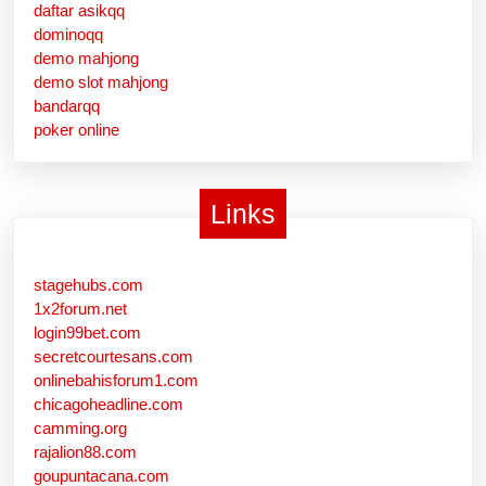
daftar asikqq
dominoqq
demo mahjong
demo slot mahjong
bandarqq
poker online
Links
stagehubs.com
1x2forum.net
login99bet.com
secretcourtesans.com
onlinebahisforum1.com
chicagoheadline.com
camming.org
rajalion88.com
goupuntacana.com