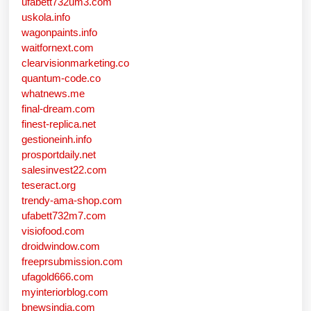
ufabett732um3.com
uskola.info
wagonpaints.info
waitfornext.com
clearvisionmarketing.co
quantum-code.co
whatnews.me
final-dream.com
finest-replica.net
gestioneinh.info
prosportdaily.net
salesinvest22.com
teseract.org
trendy-ama-shop.com
ufabett732m7.com
visiofood.com
droidwindow.com
freeprsubmission.com
ufagold666.com
myinteriorblog.com
bnewsindia.com