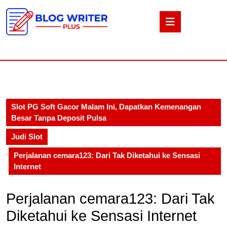
Skip
to
Open
content
Button
Skip
to
content
Slot PG Soft Gacor Malam Ini, Dapatkan Kemenangan
Besar Tanpa Deposit Pulsa
Judi Slot
Perjalanan cemara123: Dari Tak Diketahui ke Sensasi
Internet
Perjalanan cemara123: Dari Tak
Diketahui ke Sensasi Internet