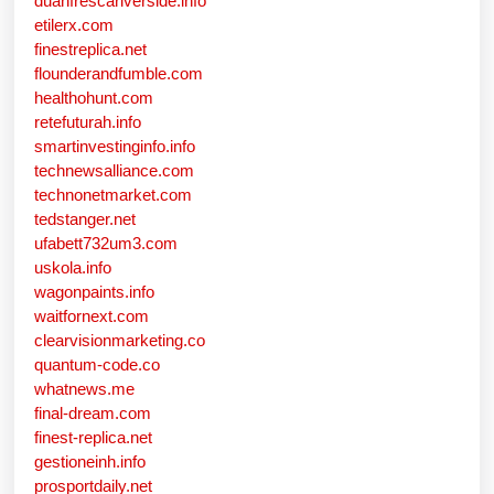
duanfrescariverside.info
etilerx.com
finestreplica.net
flounderandfumble.com
healthohunt.com
retefuturah.info
smartinvestinginfo.info
technewsalliance.com
technonetmarket.com
tedstanger.net
ufabett732um3.com
uskola.info
wagonpaints.info
waitfornext.com
clearvisionmarketing.co
quantum-code.co
whatnews.me
final-dream.com
finest-replica.net
gestioneinh.info
prosportdaily.net