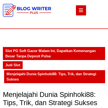
Skip
to
Open
content
Button
Skip
to
content
Slot PG Soft Gacor Malam Ini, Dapatkan Kemenangan
Besar Tanpa Deposit Pulsa
Judi Slot
Menjelajahi Dunia Spinhoki88: Tips, Trik, dan Strategi
Sukses
Menjelajahi Dunia Spinhoki88:
Tips, Trik, dan Strategi Sukses