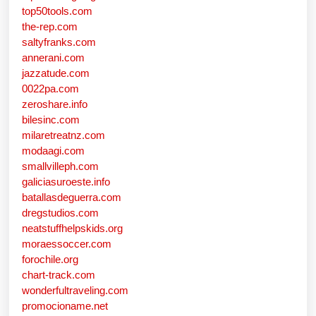
top50tools.com
the-rep.com
saltyfranks.com
annerani.com
jazzatude.com
0022pa.com
zeroshare.info
bilesinc.com
milaretreatnz.com
modaagi.com
smallvilleph.com
galiciasuroeste.info
batallasdeguerra.com
dregstudios.com
neatstuffhelpskids.org
moraessoccer.com
forochile.org
chart-track.com
wonderfultraveling.com
promocioname.net