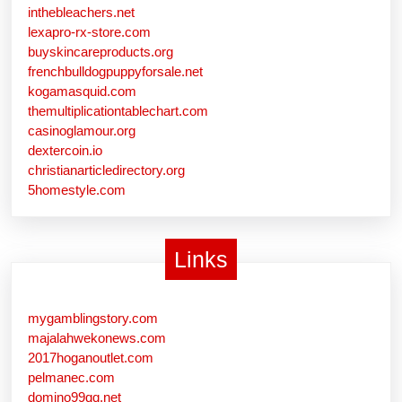
inthebleachers.net
lexapro-rx-store.com
buyskincareproducts.org
frenchbulldogpuppyforsale.net
kogamasquid.com
themultiplicationtablechart.com
casinoglamour.org
dextercoin.io
christianarticledirectory.org
5homestyle.com
Links
mygamblingstory.com
majalahwekonews.com
2017hoganoutlet.com
pelmanec.com
domino99qq.net