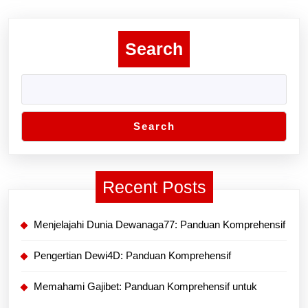
Search
Search
Recent Posts
Menjelajahi Dunia Dewanaga77: Panduan Komprehensif
Pengertian Dewi4D: Panduan Komprehensif
Memahami Gajibet: Panduan Komprehensif untuk