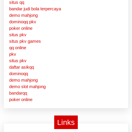
situs qq
bandar judi bola terpercaya
demo mahjong
dominoqq pkv
poker online
situs pkv
situs pkv games
qq online
pkv
situs pkv
daftar asikqq
dominoqq
demo mahjong
demo slot mahjong
bandarqq
poker online
Links