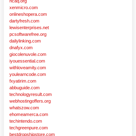
ncaq.org
xenmicro.com
onlineshopera.com
dartyfresh.com
lewisenterprises.net
pcsoftwarefree.org
dailylinking.com
dnafyx.com
giocolenuvole.com
iyouessential.com
withloveamity.com
youlearncode.com
fxyatirim.com
abbuguide.com
technologyresult.com
webhostingoffers.org
whatszow.com
ehomeamerca.com
techintendo.com
techgreenpure.com
bestdropshipstore.com