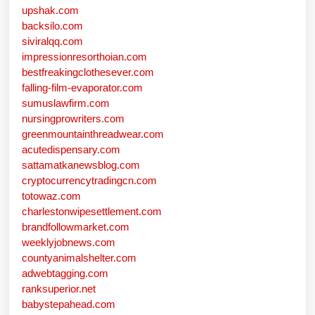
upshak.com
backsilo.com
siviralqq.com
impressionresorthoian.com
bestfreakingclothesever.com
falling-film-evaporator.com
sumuslawfirm.com
nursingprowriters.com
greenmountainthreadwear.com
acutedispensary.com
sattamatkanewsblog.com
cryptocurrencytradingcn.com
totowaz.com
charlestonwipesettlement.com
brandfollowmarket.com
weeklyjobnews.com
countyanimalshelter.com
adwebtagging.com
ranksuperior.net
babystepahead.com