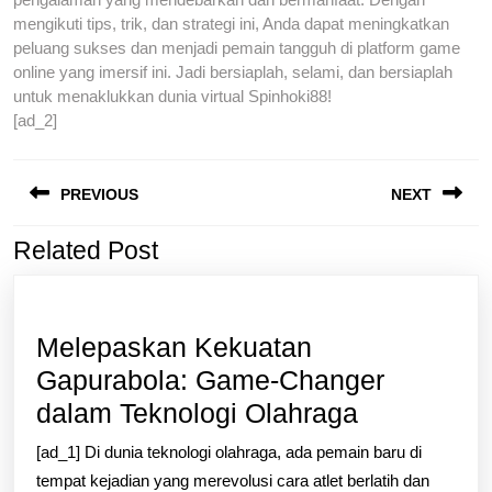
mengikuti tips, trik, dan strategi ini, Anda dapat meningkatkan
peluang sukses dan menjadi pemain tangguh di platform game
online yang imersif ini. Jadi bersiaplah, selami, dan bersiaplah
untuk menaklukkan dunia virtual Spinhoki88!
[ad_2]
Post
PREVIOUS
NEXT
navigation
Related Post
Previous
Next
post:
post:
Melepaskan Kekuatan
Gapurabola: Game-Changer
Melepask
dalam Teknologi Olahraga
Kekuatan
[ad_1] Di dunia teknologi olahraga, ada pemain baru di
Gapurabol
tempat kejadian yang merevolusi cara atlet berlatih dan