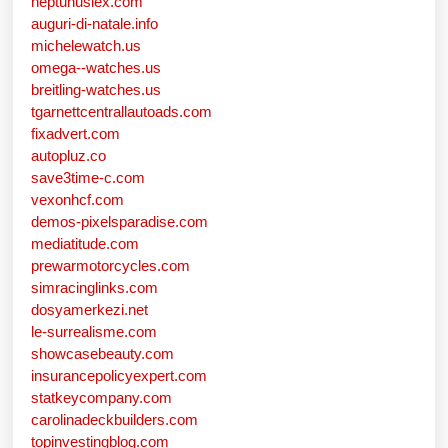
neptunuslex.com
auguri-di-natale.info
michelewatch.us
omega--watches.us
breitling-watches.us
tgarnettcentrallautoads.com
fixadvert.com
autopluz.co
save3time-c.com
vexonhcf.com
demos-pixelsparadise.com
mediatitude.com
prewarmotorcycles.com
simracinglinks.com
dosyamerkezi.net
le-surrealisme.com
showcasebeauty.com
insurancepolicyexpert.com
statkeycompany.com
carolinadeckbuilders.com
topinvestingblog.com