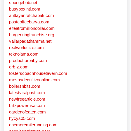
spongebob.net
busyboxintl.com
auttayanratchapak.com
postcoffeebarva.com
elteatromilliondollar.com
burgerkingfranchise.org
vallarpadathamma.net
realworldsize.com
teknolama.com
productforbaby.com
orb-z.com
fosterscoachhousetavern.com
mesasdecultivoonline.com
boilersnbits.com
latestviralpost.com
newfreearticle.com
blitzpowerusa.com
gardenofeaten.com
hycys05.com
onemoremilerunning.com