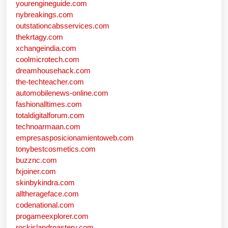
yourengineguide.com
nybreakings.com
outstationcabsservices.com
thekrtagy.com
xchangeindia.com
coolmicrotech.com
dreamhousehack.com
the-techteacher.com
automobilenews-online.com
fashionalltimes.com
totaldigitalforum.com
technoarmaan.com
empresasposicionamientoweb.com
tonybestcosmetics.com
buzznc.com
fxjoiner.com
skinbykindra.com
alltherageface.com
codenational.com
progameexplorer.com
rockislandroastery.com