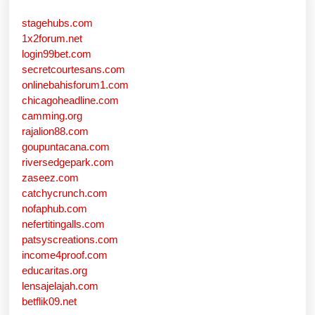
stagehubs.com
1x2forum.net
login99bet.com
secretcourtesans.com
onlinebahisforum1.com
chicagoheadline.com
camming.org
rajalion88.com
goupuntacana.com
riversedgepark.com
zaseez.com
catchycrunch.com
nofaphub.com
nefertitingalls.com
patsyscreations.com
income4proof.com
educaritas.org
lensajelajah.com
betflik09.net