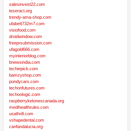
salesinvest22.com
teseract.org
trendy-ama-shop.com
ufabett732m7.com
visiofood.com
droidwindow.com
freeprsubmission.com
ufagold666.com
myinteriorblog.com
bnewsindia.com
techiepick.com
bamzyshop.com
pondycars.com
techonfutures.com
techoologic.com
raspberryketonescanada.org
medihealthrules.com
usathrill.com
vshapedental.com
canfandalucia.org