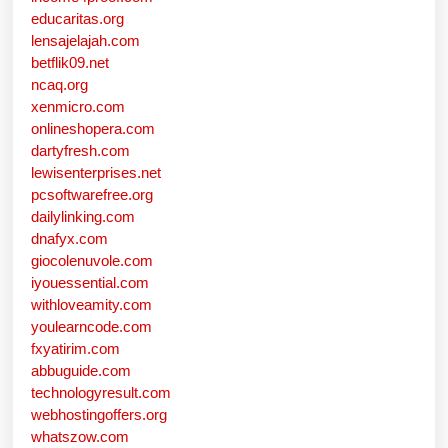
educaritas.org
lensajelajah.com
betflik09.net
ncaq.org
xenmicro.com
onlineshopera.com
dartyfresh.com
lewisenterprises.net
pcsoftwarefree.org
dailylinking.com
dnafyx.com
giocolenuvole.com
iyouessential.com
withloveamity.com
youlearncode.com
fxyatirim.com
abbuguide.com
technologyresult.com
webhostingoffers.org
whatszow.com