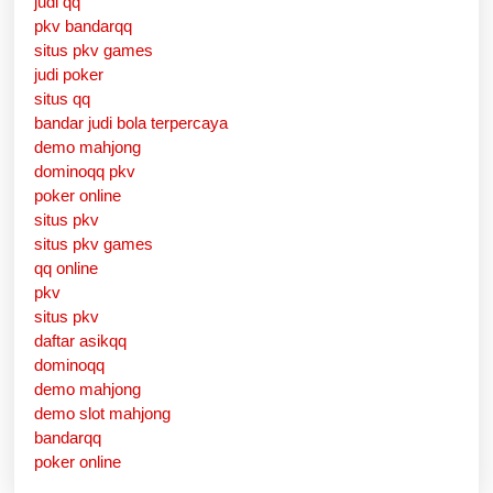
judi qq
pkv bandarqq
situs pkv games
judi poker
situs qq
bandar judi bola terpercaya
demo mahjong
dominoqq pkv
poker online
situs pkv
situs pkv games
qq online
pkv
situs pkv
daftar asikqq
dominoqq
demo mahjong
demo slot mahjong
bandarqq
poker online