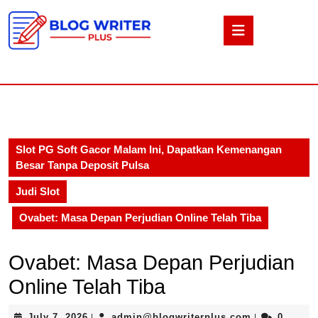
Skip
to
Open
content
Button
Skip
to
content
Slot PG Soft Gacor Malam Ini, Dapatkan Kemenangan
Besar Tanpa Deposit Pulsa
Judi Slot
Ovabet: Masa Depan Perjudian Online Telah Tiba
Ovabet: Masa Depan Perjudian
Online Telah Tiba
July
admin@blogw
July 7, 2026
admin@blogwriterplus.com
0
|
|