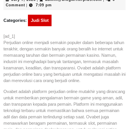
7,
Comment
7:09 pm
|
2026
Categories:
Judi Slot
[ad_1]
Perjudian online menjadi semakin populer dalam beberapa tahun
terakhir, dengan semakin banyak orang beralih ke internet untuk
memasang taruhan dan bermain permainan kasino. Namun,
industri ini menghadapi banyak tantangan, termasuk masalah
keamanan, keadilan, dan transparansi. Ovabet adalah platform
perjudian online baru yang bertujuan untuk mengatasi masalah ini
dan merevolusi cara orang berjudi online.
Ovabet adalah platform perjudian online mutakhir yang dirancang
untuk memberikan pengalaman bermain game yang aman, adil,
dan transparan kepada para pemain. Platform ini menggunakan
teknologi terbaru untuk memastikan bahwa semua permainan
adil dan data pemain terlindungi setiap saat. Ovabet juga
menawarkan beragam permainan, termasuk slot, permainan