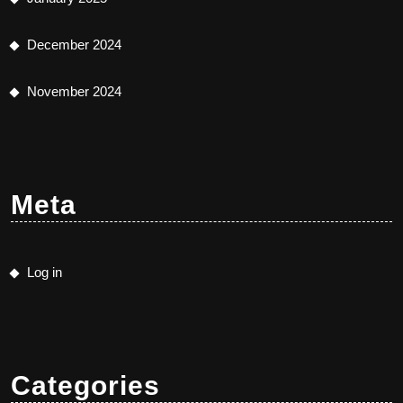
December 2024
November 2024
Meta
Log in
Categories