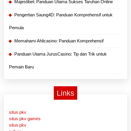
Majestibet: Panduan Utama Sukses Taruhan Online
Pengertian Saung4D: Panduan Komprehensif untuk
Pemula
Memahami Ahlicasino: Panduan Komprehensif
Panduan Utama JurusCasino: Tip dan Trik untuk
Pemain Baru
Links
situs pkv
situs pkv games
situs pkv