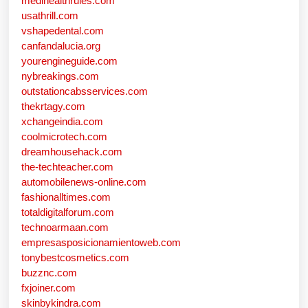
medihealthrules.com
usathrill.com
vshapedental.com
canfandalucia.org
yourengineguide.com
nybreakings.com
outstationcabsservices.com
thekrtagy.com
xchangeindia.com
coolmicrotech.com
dreamhousehack.com
the-techteacher.com
automobilenews-online.com
fashionalltimes.com
totaldigitalforum.com
technoarmaan.com
empresasposicionamientoweb.com
tonybestcosmetics.com
buzznc.com
fxjoiner.com
skinbykindra.com