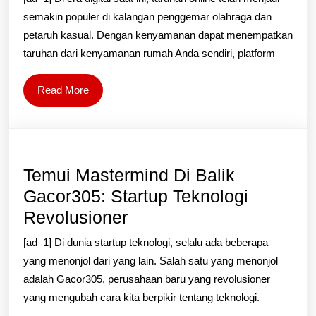
taruhan
semakin populer di kalangan penggemar olahraga dan
online
petaruh kasual. Dengan kenyamanan dapat menempatkan
taruhan dari kenyamanan rumah Anda sendiri, platform
terbaik
Read
Read More
More
Temui Mastermind Di Balik
Gacor305: Startup Teknologi
Temui
Revolusioner
Mastermind
[ad_1] Di dunia startup teknologi, selalu ada beberapa
Di
yang menonjol dari yang lain. Salah satu yang menonjol
Balik
adalah Gacor305, perusahaan baru yang revolusioner
yang mengubah cara kita berpikir tentang teknologi.
Gacor305: