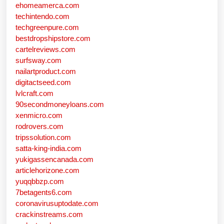
ehomeamerca.com
techintendo.com
techgreenpure.com
bestdropshipstore.com
cartelreviews.com
surfsway.com
nailartproduct.com
digitactseed.com
lvlcraft.com
90secondmoneyloans.com
xenmicro.com
rodrovers.com
tripssolution.com
satta-king-india.com
yukigassencanada.com
articlehorizone.com
yuqqbbzp.com
7betagents6.com
coronavirusuptodate.com
crackinstreams.com