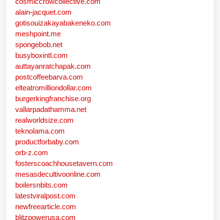
cosmiccrowcollective.com
alain-jacquet.com
gotisouizakayabakeneko.com
meshpoint.me
spongebob.net
busyboxintl.com
auttayanratchapak.com
postcoffeebarva.com
elteatromilliondollar.com
burgerkingfranchise.org
vallarpadathamma.net
realworldsize.com
teknolama.com
productforbaby.com
orb-z.com
fosterscoachhousetavern.com
mesasdecultivoonline.com
boilersnbits.com
latestviralpost.com
newfreearticle.com
blitzpowerusa.com