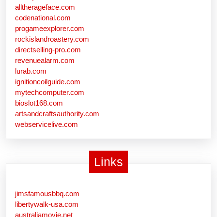
alltherageface.com
codenational.com
progameexplorer.com
rockislandroastery.com
directselling-pro.com
revenuealarm.com
lurab.com
ignitioncoilguide.com
mytechcomputer.com
bioslot168.com
artsandcraftsauthority.com
webservicelive.com
Links
jimsfamousbbq.com
libertywalk-usa.com
australiamovie.net