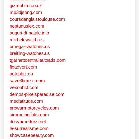
gizmobird.co.uk
mp3djsong.com
coursdanglaistoulouse.com
neptunuslex.com
auguri-di-natale.info
michelewatch.us
omega--watches.us
breitling-watches.us
tgarnettcentrallautoads.com
fixadvert.com
autopluz.co
save3time-c.com
vexonhcf.com
demos-pixelsparadise.com
mediatitude.com
prewarmotorcycles.com
simracinglinks.com
dosyamerkezi.net
le-surrealisme.com
showcasebeauty.com