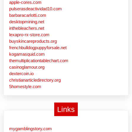
apple-cores.com
pulserasdeactividad10.com
barbaracarlotti.com
desktopmining.net
inthebleachers.net
lexapro-rx-store.com
buyskincareproducts.org
frenchbulldogpuppyforsale.net
kogamasquid.com
themultiplicationtablechart.com
casinoglamour.org
dextercoin.io
christianarticledirectory.org
5homestyle.com
Links
mygamblingstory.com