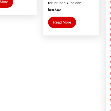
Read
 More
reruntuhan kuno dan
More
lanskap
Read
Read More
More