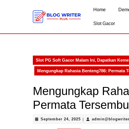
Skip
to
Home
Demo
content
Skip
Slot Gacor
to
content
Slot PG Soft Gacor Malam Ini, Dapatkan Kem
Mengungkap Rahasia Benteng786: Permata Te
Mengungkap Rahas
Permata Tersembun
September
September 24, 2025
admin@blogwrite
|
24,