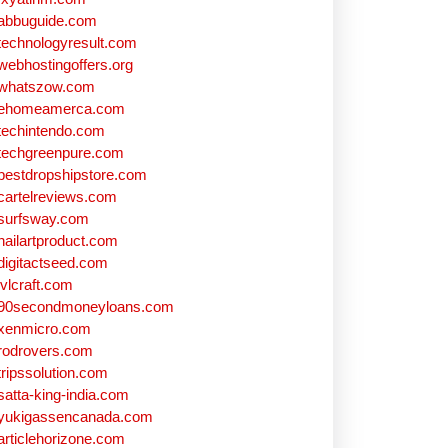
abbuguide.com
technologyresult.com
webhostingoffers.org
whatszow.com
ehomeamerca.com
techintendo.com
techgreenpure.com
bestdropshipstore.com
cartelreviews.com
surfsway.com
nailartproduct.com
digitactseed.com
lvlcraft.com
90secondmoneyloans.com
xenmicro.com
rodrovers.com
tripssolution.com
satta-king-india.com
yukigassencanada.com
articlehorizone.com