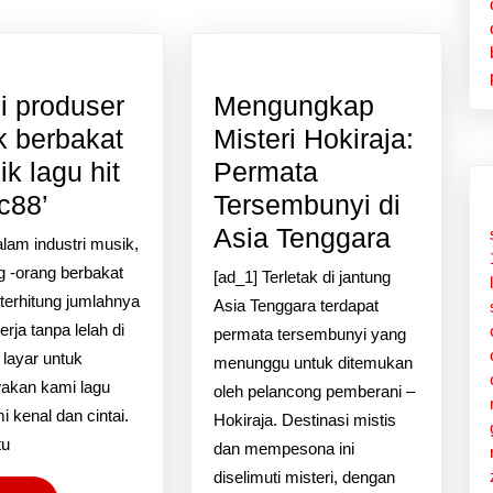
Next
post:
i produser
Mengungkap
k berbakat
Misteri Hokiraja:
ik lagu hit
Permata
Temui
c88’
Tersembunyi di
produser
Mengun
Asia Tenggara
alam industri musik,
musik
Misteri
g -orang berbakat
[ad_1] Terletak di jantung
berbakat
Hokiraja
 terhitung jumlahnya
Asia Tenggara terdapat
rja tanpa lelah di
di
Permat
permata tersembunyi yang
 layar untuk
balik
menunggu untuk ditemukan
Tersemb
kan kami lagu
oleh pelancong pemberani –
lagu
di
 kenal dan cintai.
Hokiraja. Destinasi mistis
hit
Asia
tu
dan mempesona ini
‘Sonic88’
Tenggar
diselimuti misteri, dengan