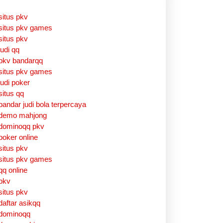
situs pkv
situs pkv games
situs pkv
judi qq
pkv bandarqq
situs pkv games
judi poker
situs qq
bandar judi bola terpercaya
demo mahjong
dominoqq pkv
poker online
situs pkv
situs pkv games
qq online
pkv
situs pkv
daftar asikqq
dominoqq