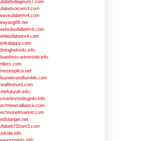
ufabetvillageum7.com
ufabetvoicem3.com
waveufabetm4.com
wayang88.net
websiteufabetm4.com
whiteufabetm4.com
anikalappy.com
dininghelsinki.info
duanfrescariverside.info
etilerx.com
finestreplica.net
flounderandfumble.com
healthohunt.com
retefuturah.info
smartinvestinginfo.info
technewsalliance.com
technonetmarket.com
tedstanger.net
ufabett732um3.com
uskola.info
wagonpaints.info