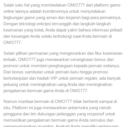
Salah satu hal yang membedakan OMO777 dari platform game
online lainnya adalah komitmennya untuk menyediakan
lingkungan game yang aman dan terjamin bagi para pemainnya.
Dengan teknologi enkripsi tercanggih dan langkah-langkah
keamanan yang ketat, Anda dapat yakin bahwa informasi pribadi
dan keuangan Anda selalu terlindungi saat Anda bermain di
OMO777.
Selain pilihan permainan yang mengesankan dan fitur keamanan
terbaik, OMO777 juga menawarkan serangkaian bonus dan
promosi untuk memberi penghargaan kepada pemain setianya.
Dari bonus sambutan untuk pemain baru hingga promosi
berkelanjutan dan hadiah VIP untuk pemain reguler, ada banyak
peluang untuk meningkatkan uang Anda dan meningkatkan
pengalaman bermain game Anda di OMO777.
Namun manfaat bermain di OMO777 tidak berhenti sampai di
situ. Platform ini juga menawarkan antarmuka yang ramah
pengguna dan tim dukungan pelanggan yang responsif untuk
memastikan pengalaman bermain game Anda semulus dan
semenyenangkan mungkin. Apakah Anda memiliki pertanyaan