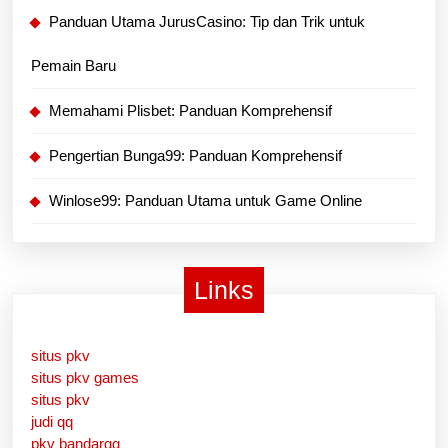
Panduan Utama JurusCasino: Tip dan Trik untuk
Pemain Baru
Memahami Plisbet: Panduan Komprehensif
Pengertian Bunga99: Panduan Komprehensif
Winlose99: Panduan Utama untuk Game Online
Links
situs pkv
situs pkv games
situs pkv
judi qq
pkv bandarqq