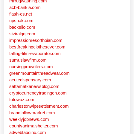
mrrugwashing.com
acb-bankia.com
flash-es.net
upshak.com
backsilo.com
siviralqq.com
impressionresorthoian.com
bestfreakingclothesever.com
falling-film-evaporator.com
sumuslawfirm.com
nursingprowriters.com
greenmountainthreadwear.com
acutedispensary.com
sattamatkanewsblog.com
cryptocurrencytradingcn.com
totowaz.com
charlestonwipesettlement.com
brandfollowmarket.com
weeklyjobnews.com
countyanimalshelter.com
adwebtagging.com