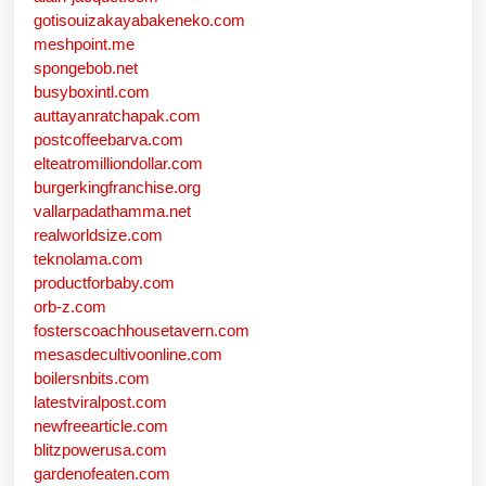
gotisouizakayabakeneko.com
meshpoint.me
spongebob.net
busyboxintl.com
auttayanratchapak.com
postcoffeebarva.com
elteatromilliondollar.com
burgerkingfranchise.org
vallarpadathamma.net
realworldsize.com
teknolama.com
productforbaby.com
orb-z.com
fosterscoachhousetavern.com
mesasdecultivoonline.com
boilersnbits.com
latestviralpost.com
newfreearticle.com
blitzpowerusa.com
gardenofeaten.com