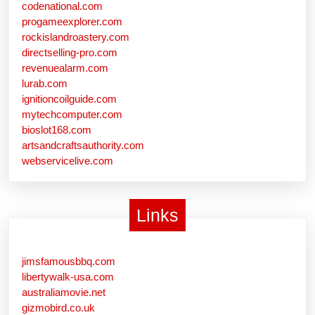
codenational.com
progameexplorer.com
rockislandroastery.com
directselling-pro.com
revenuealarm.com
lurab.com
ignitioncoilguide.com
mytechcomputer.com
bioslot168.com
artsandcraftsauthority.com
webservicelive.com
Links
jimsfamousbbq.com
libertywalk-usa.com
australiamovie.net
gizmobird.co.uk