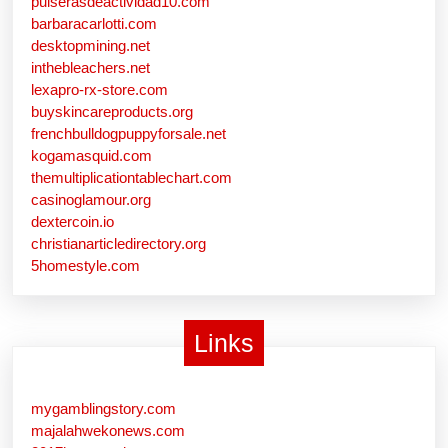
pulserasdeactividad10.com
barbaracarlotti.com
desktopmining.net
inthebleachers.net
lexapro-rx-store.com
buyskincareproducts.org
frenchbulldogpuppyforsale.net
kogamasquid.com
themultiplicationtablechart.com
casinoglamour.org
dextercoin.io
christianarticledirectory.org
5homestyle.com
Links
mygamblingstory.com
majalahwekonews.com