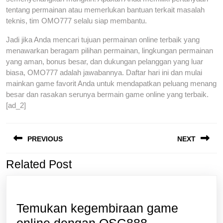
tentang permainan atau memerlukan bantuan terkait masalah
teknis, tim OMO777 selalu siap membantu.
Jadi jika Anda mencari tujuan permainan online terbaik yang
menawarkan beragam pilihan permainan, lingkungan permainan
yang aman, bonus besar, dan dukungan pelanggan yang luar
biasa, OMO777 adalah jawabannya. Daftar hari ini dan mulai
mainkan game favorit Anda untuk mendapatkan peluang menang
besar dan rasakan serunya bermain game online yang terbaik.
[ad_2]
Post
PREVIOUS
NEXT
navigation
Related Post
Previous
Next
post:
post:
Temukan kegembiraan game
Temukan
online dengan OSG888