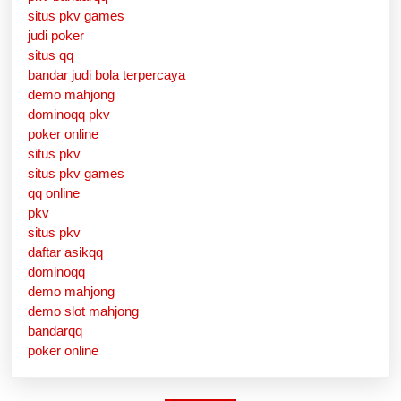
situs pkv games
judi poker
situs qq
bandar judi bola terpercaya
demo mahjong
dominoqq pkv
poker online
situs pkv
situs pkv games
qq online
pkv
situs pkv
daftar asikqq
dominoqq
demo mahjong
demo slot mahjong
bandarqq
poker online