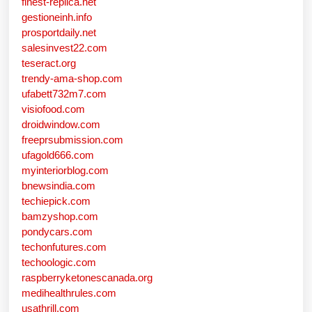
finest-replica.net
gestioneinh.info
prosportdaily.net
salesinvest22.com
teseract.org
trendy-ama-shop.com
ufabett732m7.com
visiofood.com
droidwindow.com
freeprsubmission.com
ufagold666.com
myinteriorblog.com
bnewsindia.com
techiepick.com
bamzyshop.com
pondycars.com
techonfutures.com
techoologic.com
raspberryketonescanada.org
medihealthrules.com
usathrill.com