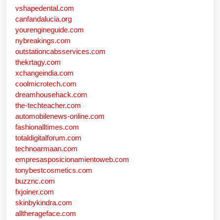
vshapedental.com
canfandalucia.org
yourengineguide.com
nybreakings.com
outstationcabsservices.com
thekrtagy.com
xchangeindia.com
coolmicrotech.com
dreamhousehack.com
the-techteacher.com
automobilenews-online.com
fashionalltimes.com
totaldigitalforum.com
technoarmaan.com
empresasposicionamientoweb.com
tonybestcosmetics.com
buzznc.com
fxjoiner.com
skinbykindra.com
alltherageface.com