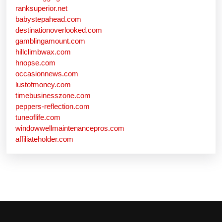
ranksuperior.net
babystepahead.com
destinationoverlooked.com
gamblingamount.com
hillclimbwax.com
hnopse.com
occasionnews.com
lustofmoney.com
timebusinesszone.com
peppers-reflection.com
tuneoflife.com
windowwellmaintenancepros.com
affiliateholder.com