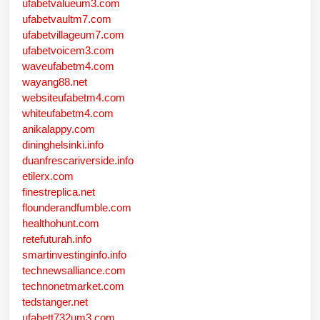
ufabetvalueum3.com
ufabetvaultm7.com
ufabetvillageum7.com
ufabetvoicem3.com
waveufabetm4.com
wayang88.net
websiteufabetm4.com
whiteufabetm4.com
anikalappy.com
dininghelsinki.info
duanfrescariverside.info
etilerx.com
finestreplica.net
flounderandfumble.com
healthohunt.com
retefuturah.info
smartinvestinginfo.info
technewsalliance.com
technonetmarket.com
tedstanger.net
ufabett732um3.com