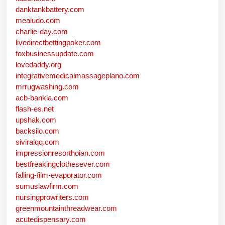
danktankbattery.com
mealudo.com
charlie-day.com
livedirectbettingpoker.com
foxbusinessupdate.com
lovedaddy.org
integrativemedicalmassageplano.com
mrrugwashing.com
acb-bankia.com
flash-es.net
upshak.com
backsilo.com
siviralqq.com
impressionresorthoian.com
bestfreakingclothesever.com
falling-film-evaporator.com
sumuslawfirm.com
nursingprowriters.com
greenmountainthreadwear.com
acutedispensary.com