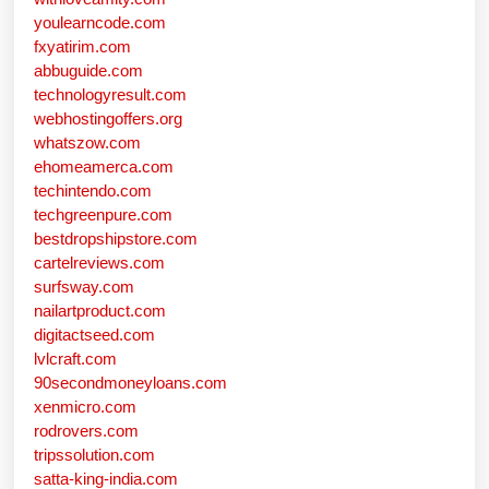
youlearncode.com
fxyatirim.com
abbuguide.com
technologyresult.com
webhostingoffers.org
whatszow.com
ehomeamerca.com
techintendo.com
techgreenpure.com
bestdropshipstore.com
cartelreviews.com
surfsway.com
nailartproduct.com
digitactseed.com
lvlcraft.com
90secondmoneyloans.com
xenmicro.com
rodrovers.com
tripssolution.com
satta-king-india.com