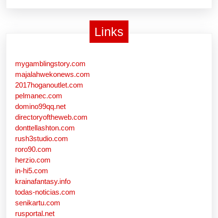
Links
mygamblingstory.com
majalahwekonews.com
2017hoganoutlet.com
pelmanec.com
domino99qq.net
directoryoftheweb.com
donttellashton.com
rush3studio.com
roro90.com
herzio.com
in-hi5.com
krainafantasy.info
todas-noticias.com
senikartu.com
rusportal.net