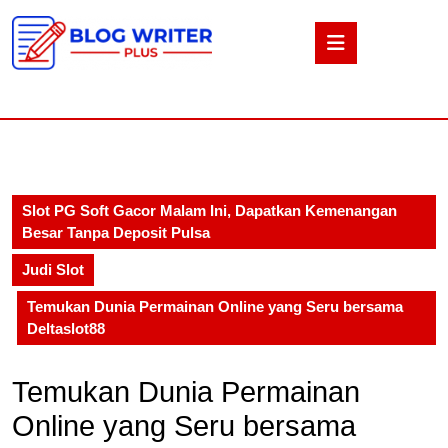
Skip
to
Open
content
Button
Skip
to
content
Slot PG Soft Gacor Malam Ini, Dapatkan Kemenangan
Besar Tanpa Deposit Pulsa
Judi Slot
Temukan Dunia Permainan Online yang Seru bersama
Deltaslot88
Temukan Dunia Permainan
Online yang Seru bersama