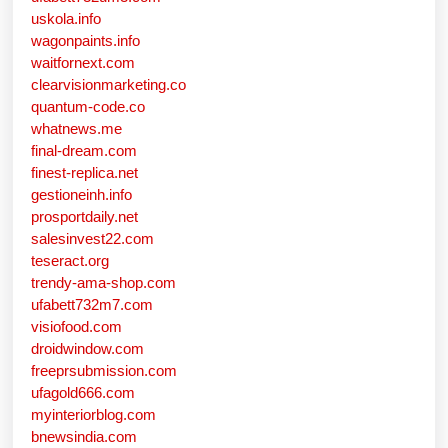
uskola.info
wagonpaints.info
waitfornext.com
clearvisionmarketing.co
quantum-code.co
whatnews.me
final-dream.com
finest-replica.net
gestioneinh.info
prosportdaily.net
salesinvest22.com
teseract.org
trendy-ama-shop.com
ufabett732m7.com
visiofood.com
droidwindow.com
freeprsubmission.com
ufagold666.com
myinteriorblog.com
bnewsindia.com