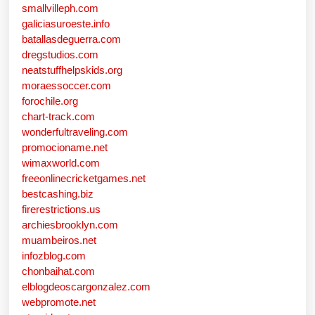
smallvilleph.com
galiciasuroeste.info
batallasdeguerra.com
dregstudios.com
neatstuffhelpskids.org
moraessoccer.com
forochile.org
chart-track.com
wonderfultraveling.com
promocioname.net
wimaxworld.com
freeonlinecricketgames.net
bestcashing.biz
firerestrictions.us
archiesbrooklyn.com
muambeiros.net
infozblog.com
chonbaihat.com
elblogdeoscargonzalez.com
webpromote.net