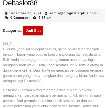
Deltaslot88
December
admin
December 25, 2024
admin@blogwriterplus.com
|
|
25,
0 Comment
5:38 am
|
2024
Categories:
Judi Slot
[ad_1]
Di dunia yang serba cepat saat ini, game online telah menjadi
bentuk hiburan yang populer bagi orang-orang dari segala usia.
Baik Anda seorang gamer berpengalaman atau hanya ingin
menghabiskan waktu, selalu ada sesuatu untuk semua orang di
dunia game online. Dan jika Anda mencari pengalaman bermain
game online yang menyenangkan dan mengasyikkan, Anda bisa
mengunjungi Deltaslot88.
Deltaslot88 adalah platform game online terkemuka yang
menawarkan berbagai macam permainan untuk dinikmati para
pemain. Dari permainan kasino klasik seperti slot dan poker
hingga permainan yang lebih modern dan inovatif, Deltaslot88