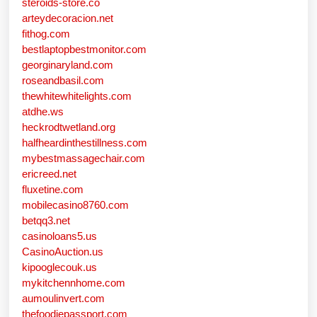
steroids-store.co
arteydecoracion.net
fithog.com
bestlaptopbestmonitor.com
georginaryland.com
roseandbasil.com
thewhitewhitelights.com
atdhe.ws
heckrodtwetland.org
halfheardinthestillness.com
mybestmassagechair.com
ericreed.net
fluxetine.com
mobilecasino8760.com
betqq3.net
casinoloans5.us
CasinoAuction.us
kipooglecouk.us
mykitchennhome.com
aumoulinvert.com
thefoodiepassport.com