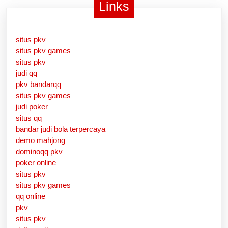
Links
situs pkv
situs pkv games
situs pkv
judi qq
pkv bandarqq
situs pkv games
judi poker
situs qq
bandar judi bola terpercaya
demo mahjong
dominoqq pkv
poker online
situs pkv
situs pkv games
qq online
pkv
situs pkv