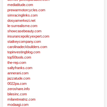
mediatitude.com
prewarmotorcycles.com
simracinglinks.com
dosyamerkezi.net
le-surrealisme.com
showcasebeauty.com
insurancepolicyexpert.com
statkeycompany.com
carolinadeckbuilders.com
topinvestingblog.com
top50tools.com
the-rep.com
saltyfranks.com
annerani.com
jazzatude.com
0022pa.com
zeroshare.info
bilesinc.com
milaretreatnz.com
modaagi.com