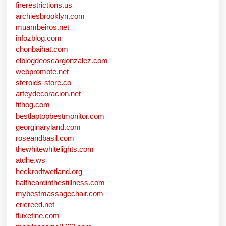
firerestrictions.us
archiesbrooklyn.com
muambeiros.net
infozblog.com
chonbaihat.com
elblogdeoscargonzalez.com
webpromote.net
steroids-store.co
arteydecoracion.net
fithog.com
bestlaptopbestmonitor.com
georginaryland.com
roseandbasil.com
thewhitewhitelights.com
atdhe.ws
heckrodtwetland.org
halfheardinthestillness.com
mybestmassagechair.com
ericreed.net
fluxetine.com