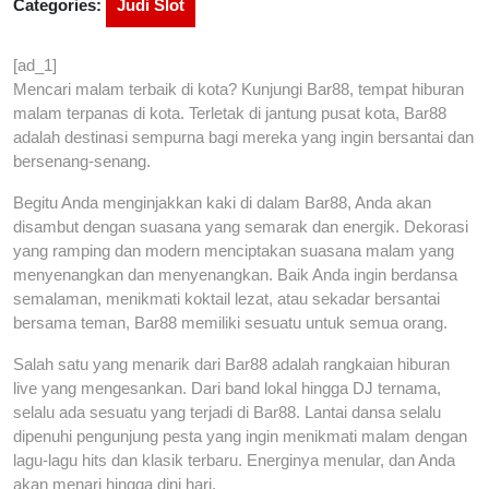
Categories:
Judi Slot
[ad_1]
Mencari malam terbaik di kota? Kunjungi Bar88, tempat hiburan
malam terpanas di kota. Terletak di jantung pusat kota, Bar88
adalah destinasi sempurna bagi mereka yang ingin bersantai dan
bersenang-senang.
Begitu Anda menginjakkan kaki di dalam Bar88, Anda akan
disambut dengan suasana yang semarak dan energik. Dekorasi
yang ramping dan modern menciptakan suasana malam yang
menyenangkan dan menyenangkan. Baik Anda ingin berdansa
semalaman, menikmati koktail lezat, atau sekadar bersantai
bersama teman, Bar88 memiliki sesuatu untuk semua orang.
Salah satu yang menarik dari Bar88 adalah rangkaian hiburan
live yang mengesankan. Dari band lokal hingga DJ ternama,
selalu ada sesuatu yang terjadi di Bar88. Lantai dansa selalu
dipenuhi pengunjung pesta yang ingin menikmati malam dengan
lagu-lagu hits dan klasik terbaru. Energinya menular, dan Anda
akan menari hingga dini hari.