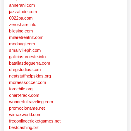
annerani.com
jazzatude.com
0022pa.com
zeroshare.info
bilesinc.com
milaretreatnz.com
modaagi.com
smallvilleph.com
galiciasuroeste.info
batallasdeguerra.com
dregstudios.com
neatstuffhelpskids.org
moraessoccer.com
forochile.org
chart-track.com
wonderfultraveling.com
promocioname.net
wimaxworld.com
freeonlinecricketgames.net
bestcashing.biz