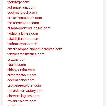
thekrtagy.com
xchangeindia.com
coolmicrotech.com
dreamhousehack.com
the-techteacher.com
automobilenews-online.com
fashionalltimes.com
totaldigitalforum.com
technoarmaan.com
empresasposicionamientoweb.com
tonybestcosmetics.com
buzznc.com
fxjoiner.com
skinbykindra.com
alltherageface.com
codenational.com
progameexplorer.com
rockislandroastery.com
directselling-pro.com
revenuealarm.com