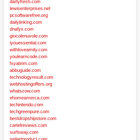
dartyfresh.com
lewisenterprises.net
pcsoftwarefree.org
dailylinking.com
dnafyx.com
giocolenuvole.com
iyouessential.com
withloveamity.com
youlearncode.com
fxyatirim.com
abbuguide.com
technologyresult.com
webhostingoffers.org
whatszow.com
ehomeamerca.com
techintendo.com
techgreenpure.com
bestdropshipstore.com
cartelreviews.com
surfsway.com
nailartproduct.com