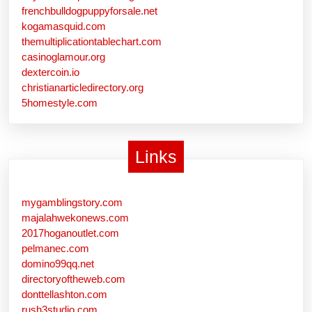
frenchbulldogpuppyforsale.net
kogamasquid.com
themultiplicationtablechart.com
casinoglamour.org
dextercoin.io
christianarticledirectory.org
5homestyle.com
Links
mygamblingstory.com
majalahwekonews.com
2017hoganoutlet.com
pelmanec.com
domino99qq.net
directoryoftheweb.com
donttellashton.com
rush3studio.com