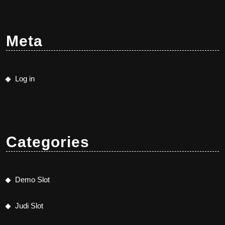
Meta
Log in
Categories
Demo Slot
Judi Slot