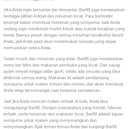
Jika Anda ingin bersantai dan bersantai, Bar88 juga menawarkan
berbagai pilihan koktail dan minuman lezat. Para bartender
terampil dalam membuat minuman yang sempurna, baik Anda
sedang ingin menikmati martini klasik atau koktail kerajinan yang
trendi. Barnya penuh dengan semua minuman beralkohol favorit
Anda, jadi Anda pasti akan menemukan sesuatu yang dapat
memuaskan selera Anda.
Selain musik dan minuman yang enak, Bar88 juga menawarkan
menu bar bites dan makanan pembuka yang lezat. Dari sayap
ayam renyah hingga slider gurih, selalu ada sesuatu yang bisa
dinikmati semua orang. Makanan ini adalah pendamping
sempurna untuk malam minum dan menari, dan akan membuat
Anda tetap bersemangat saat berpesta semalaman.
Jadi jika Anda mencari malam terbaik di kota, Anda bisa
mengunjungi Bar88. Dengan suasananya yang meriah, hiburan
terbaik, serta minuman dan makanan lezat, Bar88 adalah tujuan
sempurna untuk malam yang menyenangkan dan
menyenangkan. Ajak teman-teman Anda dan kunjungi Bar88